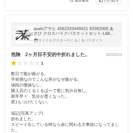
違反報告
いいね
0
asahiアサヒ 4562333449421 93382000 あ
さひ クロスバイクバスケットセット-L&lt;br
&gt;
サイクルマスターのくるくるパラダイス
危険 2ヶ月目不安的中折れました。
2023/2/13
1
数日で籠が曲がる。

手前側なのでこんな所がなぜ曲がる。

値段の価値なし。

購入店のくるくるぱーで更に気分台無し。

新年早々、気分が悪くなった。

星1もつけたくない。

追記(写真アップ)

折れました。

スピード出している時なら命に関わる大事故になってまし
た。
