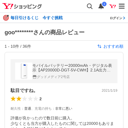
i
毎日引けるくじ 今すぐ挑戦
ログイン
goo********さんの商品レビュー
1
-
10
件 /
36
件
おすすめ順
モバイルバッテリー20000mAh・デジタル表
示【AP20000D-DGT-5V-CWH】2.1A出力・
PSE対応品
グッドメディア2号店
駄目ですね。
2021/1/19
2
耐久性
：
普通
、
充電の持ち
：
非常に悪い
評価が良かったので数日前に購入。

少なくとも当方が購入したものに関しては20000もありま