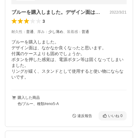
ブルーを購入しました。デザイン面は、な…
2022/3/21
3
耐久性
：
普通
、
厚み
：
少し薄め
、
装着感
：
普通
ブルーを購入しました。

デザイン面は、なかなか良くなったと思います。

付属のケースよりも固めでしょうか。

ボタンを押した感覚は、電源ボタン等は固くなってしまい
ました。

リングが緩く、スタンドとして使用すると使い物にならな
いです。
購入した商品
色/ブルー、種類/reno5-A
違反報告
いいね
0