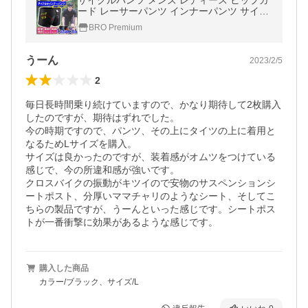
サイクルパンツ メンズ レディース ヒップガ
ード レーサーパンツ インナーパンツ サイク
ルウェア 自転車 ケツパッド ロードバイク サ
BRO Premium
イクリング 春 夏 秋 冬
うーん
2023/2/5
2
毎日長時間乗り続けていますので、かなり期待して2枚購入
したのですが、期待はずれでした。

今の時期ですので、パンツ、その上にタイツの上に着用と
なるためLサイズを購入。

サイズは良かったのですが、装着感がオムツをつけている
感じで、今の所違和感が強いです。

クロスバイクの振動がキツイので安物のサスペンションシ
ートポスト、分厚いママチャリのようなシート、そしてこ
ちらの製品ですが、うーんといった感じです。シートポス
トが一番衝撃に効果があるような感じです。
購入した商品
カラー/ブラック、サイズ/L