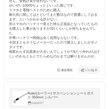
せん。全然計算が合わないです。

せいぜい10000ちょっとといった感じです。

スマホと電熱ベストのために購入。

耐久性に関してはとどいてまだ数日なので普通にしておき
ます。というかわかる訳がない。

別スマホのバッテリー変えた時も正規品となっていたもの
を購入した事がありますが3日くらいしか持ちませんでし
た。

中華バッテリー関係は全く信用ならないです。

今回まともそうなメーカーだったので購入しましたがダメ
ダメです。

相変わらず品質差が大きいんでしょうか?当たり外れがはげ
しいのかもともとでたらめなのかまでは解りませんかが。
違反報告
いいね
0
Ruler(ルーラー) サスペンションシートポス
ト 350mm シルバー
maplet27