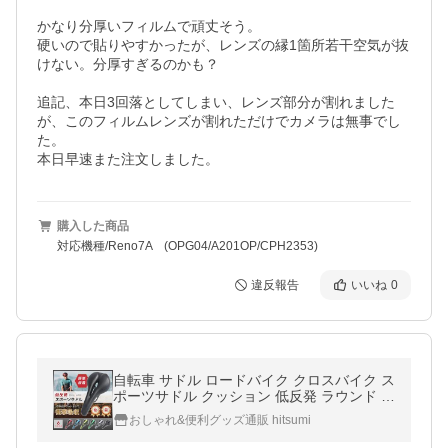
かなり分厚いフィルムで頑丈そう。

硬いので貼りやすかったが、レンズの縁1箇所若干空気が抜
けない。分厚すぎるのかも？

追記、本日3回落としてしまい、レンズ部分が割れました
が、このフィルムレンズが割れただけでカメラは無事でし
た。

本日早速また注文しました。
購入した商品
対応機種/Reno7A (OPG04/A201OP/CPH2353)
違反報告
いいね
0
自転車 サドル ロードバイク クロスバイク ス
ポーツサドル クッション 低反発 ラウンド 痛
くない お尻 ブラック 穴あき 蒸れない マウ
おしゃれ&便利グッズ通販 hitsumi
ンテン サイクリング 腰痛