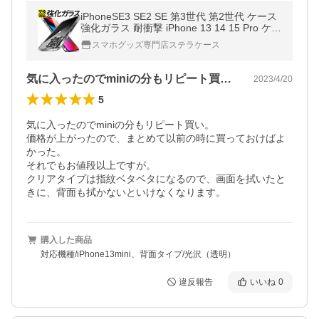
iPhoneSE3 SE2 SE 第3世代 第2世代 ケース
強化ガラス 耐衝撃 iPhone 13 14 15 Pro ケー
ス iPhone 12 13 Pro max mini Plus ケース
スマホグッズ専門店ステラケース
アイフォン スマホケース
気に入ったのでminiの分もリピート買…
2023/4/20
5
気に入ったのでminiの分もリピート買い。

価格が上がったので、まとめて以前の時に買っておけばよ
かった。

それでもお値段以上ですが。

クリアタイプは指紋ベタベタになるので、画面を拭いたと
きに、背面も拭かないといけなくなります。
購入した商品
対応機種/iPhone13mini、背面タイプ/光沢（透明）
違反報告
いいね
0