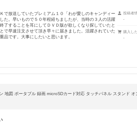
Ｋで放送していたプレミアム１０「わが愛しのキャンディー
投稿者
した。早いもので５０年程経ちましたが、当時の３人の活躍
-
終了することを耳にしてＤＶＤ版が欲しくなり探していたと
とで早速注文させて頂き早々に届きました。活躍されていた
購入し
重品です。大事にしたいと思います。
-
ン 地図 ポータブル 録画 microSDカード対応 タッチパネル スタンド 
い