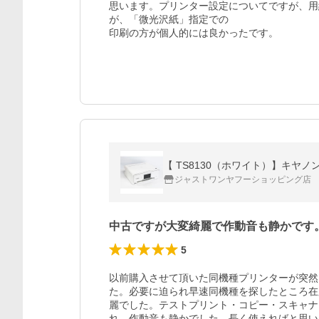
思います。プリンター設定についてですが、用
が、「微光沢紙」指定での

印刷の方が個人的には良かったです。
【 TS8130（ホワイト）】キヤ
ジャストワンヤフーショッピング店
中古ですが大変綺麗で作動音も静かです
5
以前購入させて頂いた同機種プリンターが突然
た。必要に迫られ早速同機種を探したところ在
麗でした。テストプリント・コピー・スキャナ
れ、作動音も静かでした。長く使えればと思い