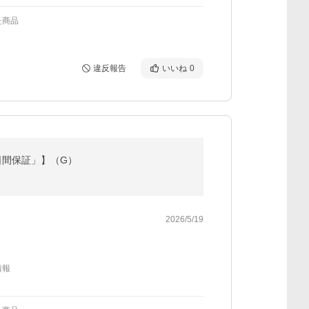
た商品
違反報告
いいね
0
日間保証」】（G）
2026/5/19
情報