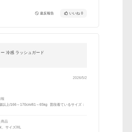
違反報告
いいね
0
ーカー 冷感 ラッシュガード
2026/5/2
情報
歳以上/166～170cm/61～65kg
普段着ているサイズ：
た商品
灰、サイズ/XL