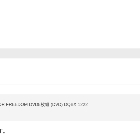
REEDOM DVD5枚組 (DVD) DQBX-1222
す。