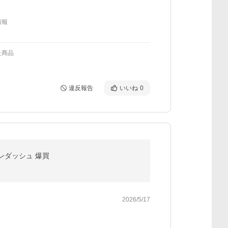
情報
た商品
違反報告
いいね
0
オンダッシュ 爆買
2026/5/17