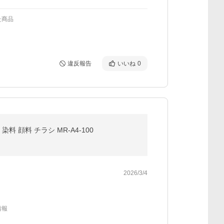
た商品
違反報告
いいね
0
料 顔料 チラシ MR-A4-100
2026/3/4
情報