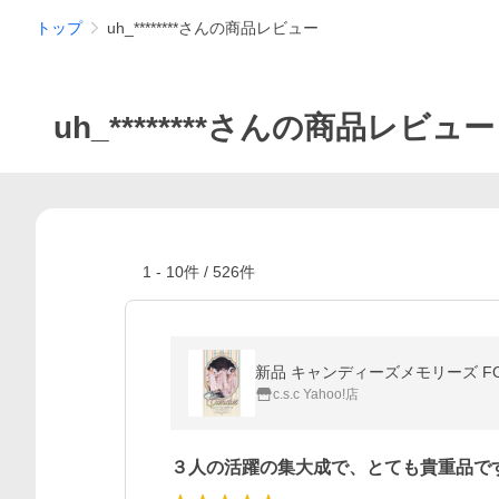
トップ
uh_********さんの商品レビュー
uh_********さんの商品レビュー
1
-
10
件 /
526
件
新品 キャンディーズメモリーズ FOR F
c.s.c Yahoo!店
３人の活躍の集大成で、とても貴重品で