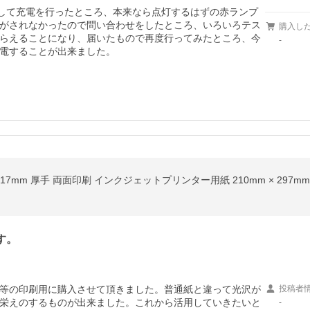
対して充電を行ったところ、本来なら点灯するはずの赤ランプ
がされなかったので問い合わせをしたところ、いろいろテス
購入し
らえることになり、届いたもので再度行ってみたところ、今
-
電することが出来ました。
17mm 厚手 両面印刷 インクジェットプリンター用紙 210mm × 297mm 染
す。
等の印刷用に購入させて頂きました。普通紙と違って光沢が
投稿者
栄えのするものが出来ました。これから活用していきたいと
-