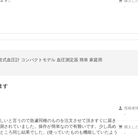
購入し
-
T 手首式血圧計 コンパクトモデル 血圧測定器 簡単 家庭用
ます
投稿者
-
しいと言うので急遽同種のものを注文させて頂きすぐに届き
測されていました。操作が簡単なので有難いです。少し高め
購入し
ところ同じ結果でした。(使っていたものも機能していたよう
-