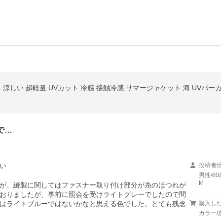
カット 涼しい 超軽量 UVカット 冷感 接触冷感 サマージャケット 海 UVパ
で…
い
投稿者
男性/60
M
が、縫製に関してはファスナー取り付け部分が糸のほつれが
おりましたが、事前に照会を受けライトグレーでしたので問
はライトブルーではないかなと思える色でした。とても残念
購入し
カラー/