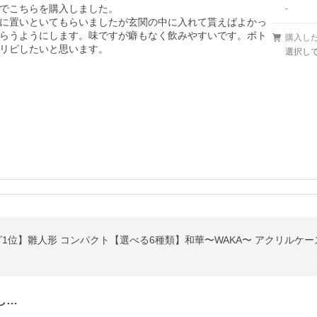
でこちらを購入しました。

-
に置いといてもらいましたが玄関の中に入れて貰えばよかっ
らうようにします。味ですが癖もなく飲みやすいです。ボト
購入し
リピしたいと思います。
選択して
グ1位】雛人形 コンパクト【選べる6種類】和華〜WAKA〜 アクリルケ
し…