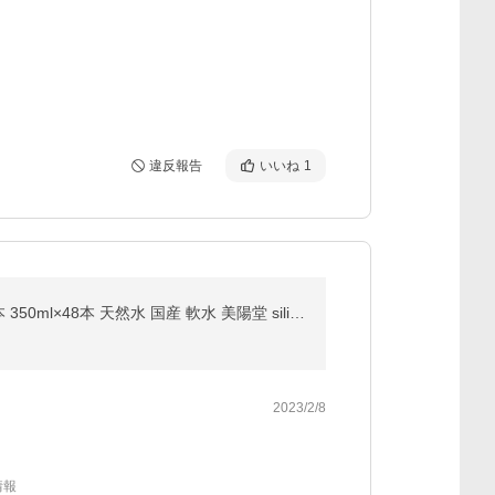
違反報告
いいね
1
【2,380円→SALE 2,299円｜8/4〜8/9】水 ナチュラルミネラルウォーター BIYOUDO シリカ水 500ml×42本 350ml×48本 天然水 国産 軟水 美陽堂 silica water
2023/2/8
情報