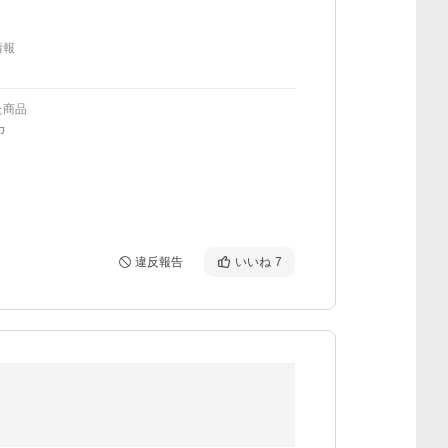
情報
た商品
カ
違反報告
いいね
7