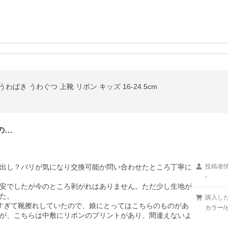
わばき うわぐつ 上靴 リボン キッズ 16-24.5cm
の…
出し？バリが気になり交換可能か問い合わせたところ丁寧に
投稿者
-
安でしたが今のところ剥がれはありません。ただ少し生地が
た。

購入し
すぎて靴擦れしていたので、娘にとってはこちらのものがあ
カラー/
が、こちらは中敷にリボンのプリントがあり、間違えないよ