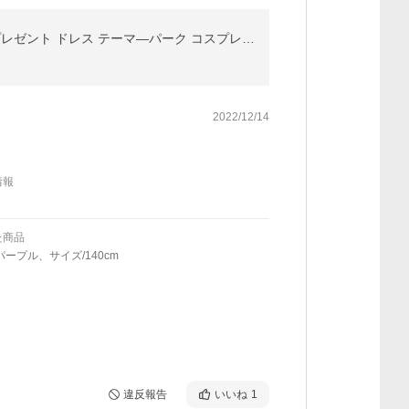
ラプンツェル風 プリンセス ドレス 子供 女の子レビューを書いてプレゼント プリンセス 子供クリスマスプレゼント ドレス テーマ―パーク コスプレ ハロウィン
2022/12/14
情報
た商品
パープル、サイズ/140cm
違反報告
いいね
1