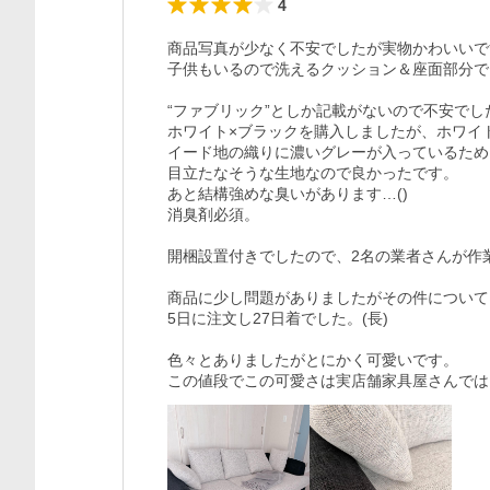
4
商品写真が少なく不安でしたが実物かわいいで
子供もいるので洗えるクッション＆座面部分で
“ファブリック”としか記載がないので不安でし
ホワイト×ブラックを購入しましたが、ホワイ
イード地の織りに濃いグレーが入っているため
目立たなそうな生地なので良かったです。

あと結構強めな臭いがあります…()

消臭剤必須。

開梱設置付きでしたので、2名の業者さんが作業
商品に少し問題がありましたがその件について
5日に注文し27日着でした。(長)

色々とありましたがとにかく可愛いです。

この値段でこの可愛さは実店舗家具屋さんでは