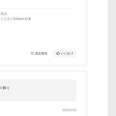
た商品
ください/500ml×42本
違反報告
いいね
3
ース飾り
2024/1/19