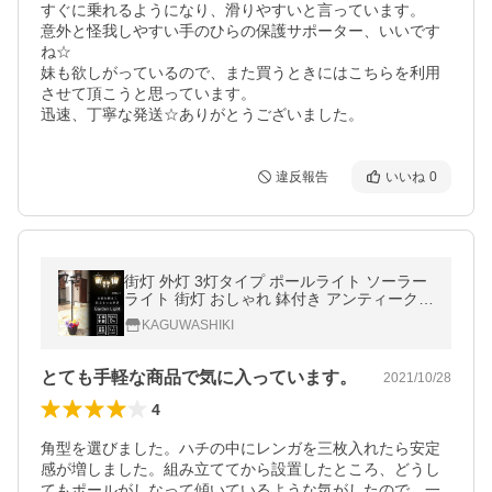
すぐに乗れるようになり、滑りやすいと言っています。

意外と怪我しやすい手のひらの保護サポーター、いいです
ね☆

妹も欲しがっているので、また買うときにはこちらを利用
させて頂こうと思っています。

迅速、丁寧な発送☆ありがとうございました。
違反報告
いいね
0
街灯 外灯 3灯タイプ ポールライト ソーラー
ライト 街灯 おしゃれ 鉢付き アンティーク
庭 門灯 屋外 自立式 ガーデンライト 庭園灯
KAGUWASHIKI
LEDライト ガーデニング
とても手軽な商品で気に入っています。
2021/10/28
4
角型を選びました。ハチの中にレンガを三枚入れたら安定
感が増しました。組み立ててから設置したところ、どうし
てもポールがしなって傾いているような気がしたので、一