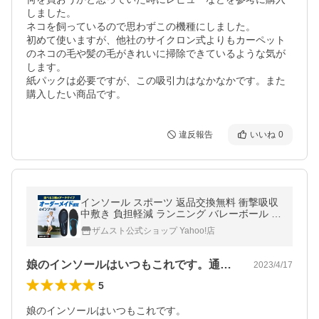
しました。

ネコを飼っているので思わずこの機種にしました。

初めて使いますが、他社のサイクロン式よりもカーペット 
のネコの毛や髪の毛がきれいに掃除できているような気が
します。

紙パックは必要ですが、この吸引力はなかなかです。また
購入したい商品です。
違反報告
いいね
0
インソール スポーツ 返品交換無料 衝撃吸収
中敷き 負担軽減 ランニング バレーボール か
かと 足底筋膜 土踏まず シューズ ザムスト F
ザムスト公式ショップ Yahoo!店
ootcraft STANDARD
娘のインソールはいつもこれです。通学シ…
2023/4/17
5
娘のインソールはいつもこれです。
