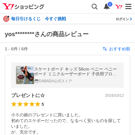
i
毎日引けるくじ 今すぐ挑戦
ログイン
yos********さんの商品レビュー
1
-
6
件 /
6
件
おすすめ順
スケートボード キッズ 56cm ペニー ペニー
ボード ミニクルーザーボード 子供用プロテ
クター3点セット付き 軽量
DABADA公式ストア
プレゼントに☆
2016/10/12
5
小５の娘のプレゼントに買いました。

初めてのスケボーだったので、なるべく安いものを探して
いました。

が、充分です。
