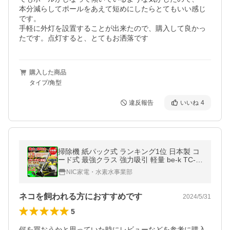
本分減らしてポールをあえて短めにしたらとてもいい感じ
です。

手軽に外灯を設置することが出来たので、購入して良かっ
たです。点灯すると、とてもお洒落です
購入した商品
タイプ/角型
違反報告
いいね
4
掃除機 紙パック式 ランキング1位 日本製 コ
ード式 最強クラス 強力吸引 軽量 be-k TC-F
RX1【三菱電機サイクロン式とコードレス式
NIC家電・水素水事業部
掃除機と比較
ネコを飼われる方におすすめです
2024/5/31
5
何を買おうかと思っていた時にレビューなどを参考に購入