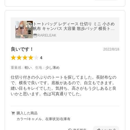
トートバッグ レディース 仕切り ミニ 小さめ
帆布 キャンバス 大容量 散歩バッグ 横長トー
ト バッグ おしゃれ 人気 通勤 イニシャル 名
RARELEAK
入れ 送料無料
良いです！
2022/8/18
4
重量感
：
軽い
、
生地
：
少し薄め
仕切り付きの小ぶりのトートを探してました。長財布なの
で、横長で良いです。底板があるので、自立もできます。
縫い目もキレイでした。気持ち、高さがもう少しあると良
いかと思います。色は写真通りでした。
購入した商品
カラー/キャメル、在庫状況/在庫有