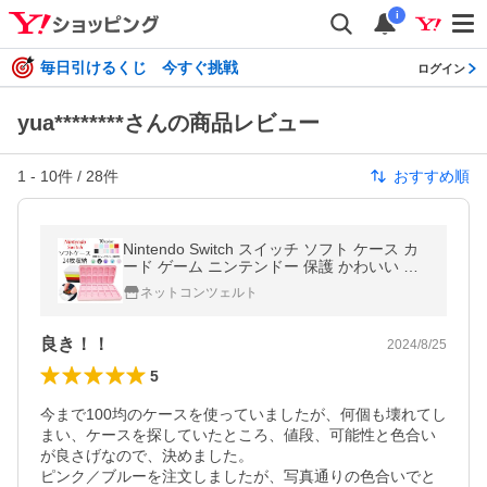
i
毎日引けるくじ 今すぐ挑戦
ログイン
yua********さんの商品レビュー
1
-
10
件 /
28
件
おすすめ順
Nintendo Switch スイッチ ソフト ケース カ
ード ゲーム ニンテンドー 保護 かわいい グ
ラデーション 任天堂
ネットコンツェルト
良き！！
2024/8/25
5
今まで100均のケースを使っていましたが、何個も壊れてし
まい、ケースを探していたところ、値段、可能性と色合い
が良さげなので、決めました。

ピンク／ブルーを注文しましたが、写真通りの色合いでと