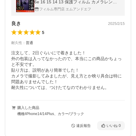
6e 16 15 14 13 保護フィルム カメラレンズ
カメラカバー Air pro proMax mini plus 爆買
フィルム専門店 エムアンドエフ
良き
2025/2/15
5
耐久性
：
普通
注文して、2日ぐらいにで着きました！

外の包装は入ってなかったので、本当にこの商品かちょっ
と不安です。

貼り方は、説明があり簡単でした！

カメラで撮影してみましたが、見え方とか映り具合は特に
問題ありませんでした！

耐久性については、つけたてなのでわかりません。
購入した商品
機種/iPhone14/14Plus、カラー/ブラック
違反報告
いいね
0