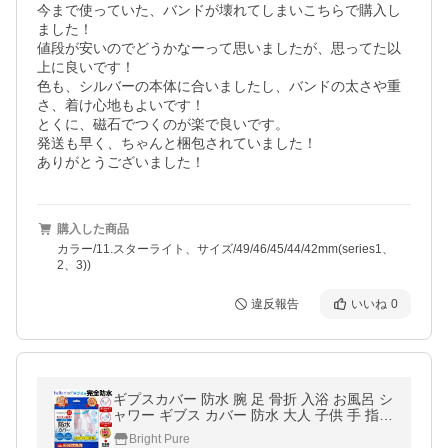
今まで使っていた、バンドが壊れてしまいこちらで購入し
ました！

値段が安いのでどうかなーって思いましたが、思ってた以
上に良いです！

色も、シルバーの本体に合いましたし、バンドの太さや重
さ、着け心地もよいです！

とくに、磁石でつくのが楽で良いです。

発送も早く、ちゃんと梱包されていました！

ありがとうございました！
購入した商品
カラー/11.スターライト、サイズ/49/46/45/44/42mm(series1、
2、3))
違反報告
いいね
0
ギプスカバー 防水 腕 足 骨折 入浴 お風呂 シ
ャワー ギブス カバー 防水 大人 子供 手 指
脚 肘 膝 ケガ 包帯
Bright Pure