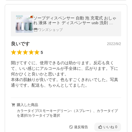
ソープディスペンサー 自動 泡 充電式 おしゃ
れ 液体 オート ディスペンサー usb 洗剤 キ
ッチン 消毒 ジェル ボトル スプレー リキッ
ワンズショップ
ド 洗面所 玄関
良いです
2022/9/2
5
開けてすぐに、使用できるのは助かります。反応も良く
て、いい感じにアルコールが手全体に、広がります。下に
何かひくと良いかと思います。

本体の肌触りが良いです。色もすごくきれいでした。写真
通りです。配送も、ちゃんとしてました。
購入した商品
カラータイプ/スモーキーグリーン-（スプレー）、カラータイプ
を選択/カラータイプを選択
違反報告
いいね
0