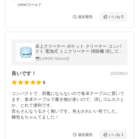
color/ゴールド
違反報告
いいね
0
卓上クリーナー ポケット クリーナー コンパ
クト 電池式 ミニクリーナー 掃除機 消しゴム
消しかす 吸引 車内 清掃 ((S
LARGO Yahoo!店
良いです！
2022/9/13
5
コンパクトで、邪魔にならないので食卓テーブルに置いて
ます。食卓テーブルで書き物が多いので、消しゴムカスと
か、とれて便利です。

音もそんなうるさく無いです。色もかわいい色でした。

梱包もちゃんてました！
違反報告
いいね
1