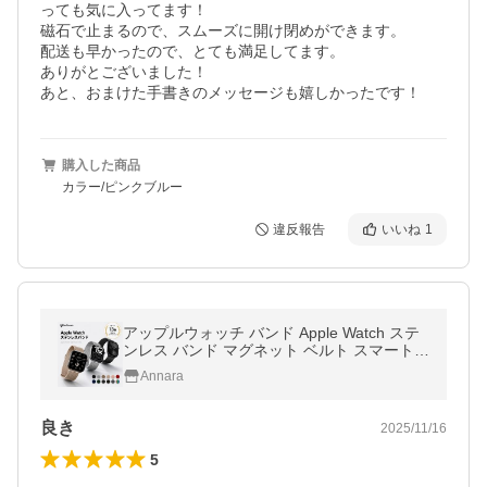
っても気に入ってます！

磁石で止まるので、スムーズに開け閉めができます。

配送も早かったので、とても満足してます。

ありがとございました！

あと、おまけた手書きのメッセージも嬉しかったです！
購入した商品
カラー/ピンクブルー
違反報告
いいね
1
アップルウォッチ バンド Apple Watch ステ
ンレス バンド マグネット ベルト スマートウ
ォッチ 11 10 9 ultra 8 7 6 5 4 SE3 2 1 49 46
Annara
45 44 42 41 40 38 mm
良き
2025/11/16
5