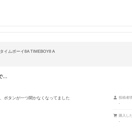
ムボーイ8A TIMEBOY8 A
で…
、ボタンが一つ聞かなくなってました

投稿者
-
購入し
-