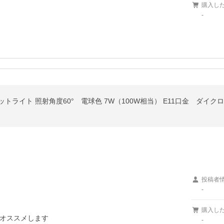
購入し
-
ットライト 照射角度60° 電球色 7W（100W相当） E11口金 ダイ
投稿者
-
購入し
オススメします
-