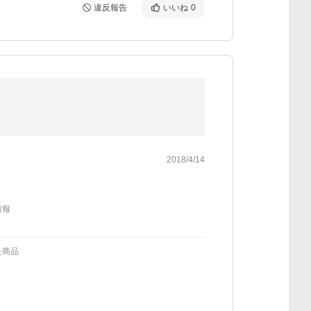
違反報告
いいね
0
2018/4/14
情報
た商品