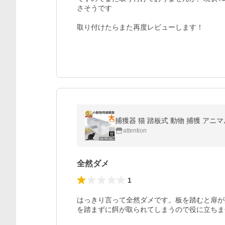
さそうです

取り付けたらまた再度レビューします！
捕獲器 猫 踏板式 動物 捕獲 アニ
attention
全然ダメ
1
はっきり言って全然ダメです。板を踏むと扉が
を踏まずに餌が取られてしまうので役に立ちま