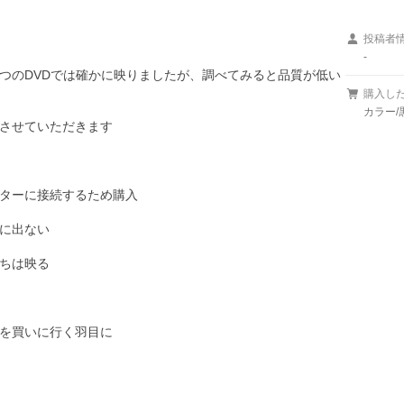
投稿者
-
つのDVDでは確かに映りましたが、調べてみると品質が低い
購入し
カラー/
させていただきます

ターに接続するため購入

に出ない

ちは映る

を買いに行く羽目に
