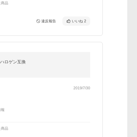
た商品
違反報告
いいね
2
クロハロゲン互換
2019/7/30
情報
た商品