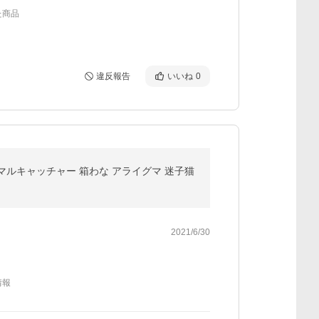
た商品
違反報告
いいね
0
アニマルキャッチャー 箱わな アライグマ 迷子猫
2021/6/30
情報