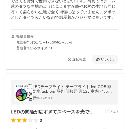
でとても野外で使用できないと思います。写真ではデニム
系のタフな生地のように見えますが膝やお尻の生地も同じ
薄くて柔らかい生地で全く補強になっていません。ダボッ
としたタイツみたいなので部屋着かパジャマに良いです。
投稿者情報
無回答/40代/171～175cm/61～65kg
普段着ているサイズ：L
違反報告
いいね
0
LEDテープライト テープライト led COB 非
防水 usb 5m 屋外 間接照明 12v 室内 イルミ
ネーション 調光 調色 明るい 爆買
WAYetTO
LEDの間隔が広すぎてスペースを光で満…
2026/4/7
3