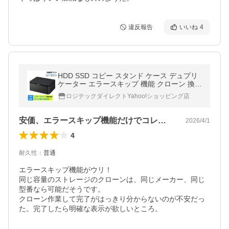
違反報告
いいね
4
HDD SSD コピー スタンド ケース デュプリ
ケーター エラースキップ 機能 クローン 換装
SATA 3.5インチ / 2.5インチ / Win / Mac LHR
ロジテックダイレクトYahoo!ショッピング店
-2BDPU3ES ypp
安価、エラースキップ機能だけでコレ一択！
2026/4/1
4
耐久性
：
普通
エラースキップ機能がウリ！

同じ容量のストレージのクローンは、同じメーカー、同じ
型番なら可能だそうです。

クローン作業して完了がはっきり分からないのが不安だっ
た。完了したら明確な表示が欲しいところ。