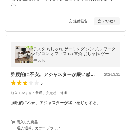
た。
違反報告
いいね
0
デスク おしゃれ ゲーミング シンプル ワーク
パソコン オフィス oa 書斎 おしゃれ ゲーミ
ング ステップ120x45 北欧 ドリス
velle
強度的に不安。アジャスターが緩い感じが…
2026/3/31
3
組立てやすさ
：
普通
、
安定感
：
普通
強度的に不安。アジャスターが緩い感じがする。
購入した商品
選択/通常、カラー/ブラック