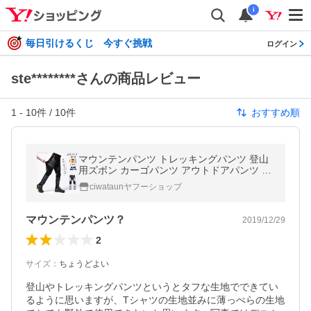
i
毎日引けるくじ 今すぐ挑戦
ログイン
ste********さんの商品レビュー
1
-
10
件 /
10
件
おすすめ順
マウンテンパンツ トレッキングパンツ 登山
用ズボン カーゴパンツ アウトドアパンツ ク
ライミングパンツ 防水 撥水 スポーツウェア
ciwataunヤフーショップ
メンズ 速乾
マウンテンパンツ？
2019/12/29
2
サイズ
：
ちょうどよい
登山やトレッキングパンツというとタフな生地でできてい
るように思いますが、Tシャツの生地並みに薄っぺらの生地