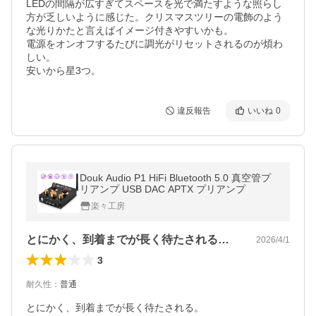
LEDの間隔が広すぎてスペースを光で満たすような照らし
方が乏しいように感じた。クリスマスツリーの電飾のよう
な光りかたと言えばイメージ付きやすいかも。

電源をオンオフするたびに調光がリセットされるのが煩わ
しい。

安いから星3つ。
違反報告
いいね
0
Douk Audio P1 HiFi Bluetooth 5.0 真空管プ
リアンプ USB DAC APTX プリアンプ
楽々工房
とにかく、到着までが長く待たされる。金…
2026/4/1
3
耐久性
：
普通
とにかく、到着までが長く待たされる。
