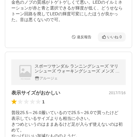
金色のノブの質感がトゲトゲしくて悪い。LEDのイルミネ
ーションが赤と青と選択できるが輝度が低く、どうせなら
トーン回路を廃してLEDの輝度可変にしたほうが良かっ
た。音は悪くないので可。
違反報告
いいね
0
スポーツサンダル ランニングシューズ マリ
ンシューズ ウォーキングシューズ メンズ M
L LL セール
アルージェ
表示サイズがおかしい
2017/7/16
1
普段25.5～26.0履いているので25.5～26.0で買ったけど

表示しているサイズよりも相当に小さい。

きつめというのはままあるけど足が入らず使えないのは初
めて。

やっぱりいい加減なもののようだ。