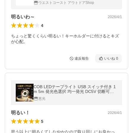
ウエストコースト アウトドアShop
明るいわ～
2026/4/1
4
ちょっと驚くくらい明るい！キーホルダーに付けるとキズ
が心配。
違反報告
いいね
0
COB LEDテープライト USB スイッチ付き 1
m 5m 発光色選択 均一発光 DC5V 切断可能
間接照明 店舗照明 棚下照明 メール便限定送
恵光
料無料 SW-USB-COB-5M-X
明るい！
2026/4/1
5
思う以上に明るくてしなやかなので取り回しにお良かっ