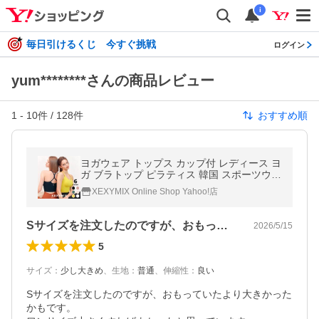
i
毎日引けるくじ 今すぐ挑戦
ログイン
yum********さんの商品レビュー
1
-
10
件 /
128
件
おすすめ順
ヨガウェア トップス カップ付 レディース ヨ
ガ ブラトップ ピラティス 韓国 スポーツウェ
ア おしゃれ ゼクシィミックス XEXYMIX XT
XEXYMIX Online Shop Yahoo!店
4340G
Sサイズを注文したのですが、おもってい…
2026/5/15
5
サイズ
：
少し大きめ
、
生地
：
普通
、
伸縮性
：
良い
Sサイズを注文したのですが、おもっていたより大きかった
かもです。
