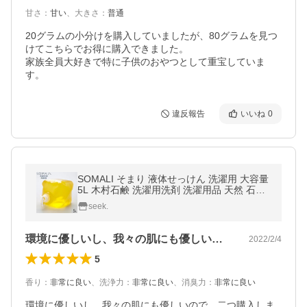
甘さ
：
甘い
、
大きさ
：
普通
20グラムの小分けを購入していましたが、80グラムを見つ
けてこちらでお得に購入できました。

家族全員大好きで特に子供のおやつとして重宝していま
す。
違反報告
いいね
0
SOMALI そまり 液体せっけん 洗濯用 大容量
5L 木村石鹸 洗濯用洗剤 洗濯用品 天然 石け
ん 石鹸 せっけん 日本製 オーガニック
seek.
環境に優しいし、我々の肌にも優しいので…
2022/2/4
5
香り
：
非常に良い
、
洗浄力
：
非常に良い
、
消臭力
：
非常に良い
環境に優しいし、我々の肌にも優しいので、二つ購入しま