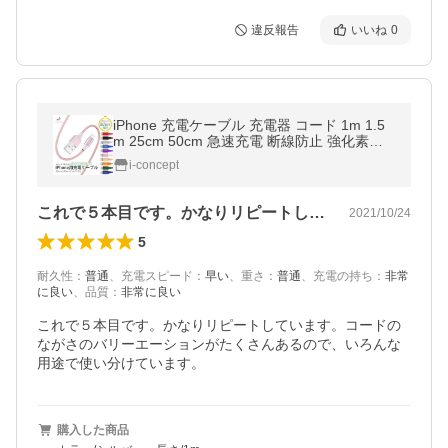
違反報告
いいね
0
iPhone 充電ケーブル 充電器 コード 1m 1.5
m 25cm 50cm 急速充電 断線防止 強化素材 i
Phone14 13 12 se2 iPhone各種 モバイルバ
i-concept
ッテリー planetcord セール
これで５本目です。かなりリピートしてい…
2021/10/24
5
耐久性
：
普通
、
充電スピード
：
早い
、
重さ
：
普通
、
充電の持ち
：
非常
に良い
、
品質
：
非常に良い
これで５本目です。かなりリピートしています。コードの
ながさのバリーエーションがたくさんあるので、いろんな
用途で使い分けています。
購入した商品