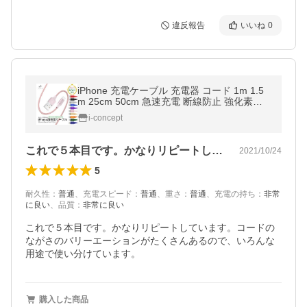
違反報告
いいね
0
iPhone 充電ケーブル 充電器 コード 1m 1.5
m 25cm 50cm 急速充電 断線防止 強化素材 i
Phone14 13 12 se2 iPhone各種 モバイルバ
i-concept
ッテリー planetcord セール
これで５本目です。かなりリピートしてい…
2021/10/24
5
耐久性
：
普通
、
充電スピード
：
普通
、
重さ
：
普通
、
充電の持ち
：
非常
に良い
、
品質
：
非常に良い
これで５本目です。かなりリピートしています。コードの
ながさのバリーエーションがたくさんあるので、いろんな
用途で使い分けています。
購入した商品