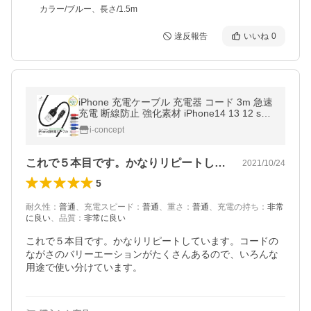
カラー/ブルー、長さ/1.5m
違反報告
いいね
0
iPhone 充電ケーブル 充電器 コード 3m 急速
充電 断線防止 強化素材 iPhone14 13 12 se2
iPhone各種 モバイルバッテリー 送料無料 pl
i-concept
anetcord 180日保証 セール
これで５本目です。かなりリピートしてい…
2021/10/24
5
耐久性
：
普通
、
充電スピード
：
普通
、
重さ
：
普通
、
充電の持ち
：
非常
に良い
、
品質
：
非常に良い
これで５本目です。かなりリピートしています。コードの
ながさのバリーエーションがたくさんあるので、いろんな
用途で使い分けています。