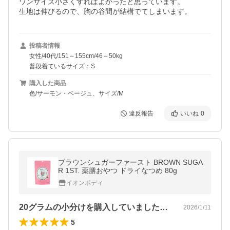
ワンサイズ小さくすればよかったと思っています。

生地は伸びるので、胸の谷間が結構でてしまいます。
投稿者情報
女性/40代/151～155cm/46～50kg
普段着ているサイズ：S
購入した商品
色/サーモン・ベージュ、サイズ/M
違反報告
いいね
0
ブラウンシュガーファースト BROWN SUGA
R 1ST. 薬膳おやつ ドライなつめ 80g
イオンボディ
20グラムの小分けを購入していましたが…
2026/1/11
5