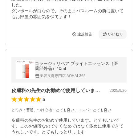
した。

ダンポールが白なので、そのままバスルームの前に置いて
もお部屋の雰囲気を保てます！
違反報告
いいね
0
コラージュリペア ブライトエッセンス（医
薬部外品）40ml
美容皮膚専門店 AOHAL365
皮膚科の先生のお勧めで使用しています。…
2025/9/20
5
とろみ
：
普通
、
つけ心地
：
とても良い
、
コスパ
：
とても良い
皮膚科の先生のお勧めで使用しています。とてもいいで
す、このお値段なのですくなめではなく多めに使用できて
うれしいです。とてもしっとりします