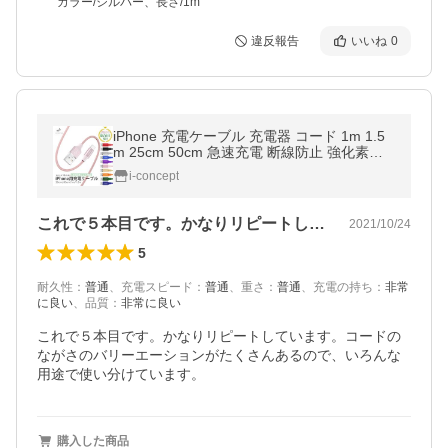
カラー/シルバー、長さ/1m
違反報告
いいね
0
iPhone 充電ケーブル 充電器 コード 1m 1.5
m 25cm 50cm 急速充電 断線防止 強化素材 i
Phone14 13 12 se2 iPhone各種 モバイルバ
i-concept
ッテリー planetcord セール
これで５本目です。かなりリピートしてい…
2021/10/24
5
耐久性
：
普通
、
充電スピード
：
普通
、
重さ
：
普通
、
充電の持ち
：
非常
に良い
、
品質
：
非常に良い
これで５本目です。かなりリピートしています。コードの
ながさのバリーエーションがたくさんあるので、いろんな
用途で使い分けています。
購入した商品