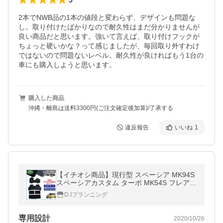
2本でNWB品の1本の値段と変わらず、デザインも問題な
し。取り付けたばかりなので耐久性はまだ分かりませんが
良い商品だと思います。強いて言えば、取り付けフックが
ちょっと硬いかな？って感じましたが、毎回取り外すわけ
ではないので問題ないレベル。耐久性が良ければもう1台の
車にも購入しようと思います。
購入した商品
沖縄・離島は送料3300円(ご注文確定後加算)/了承する
違反報告
いいね
1
【イチオシ商品】現行型 スペーシア MK94S
スペーシアカスタム ターボ MK54S フレアワ
ゴンフロアマット ＆ ラゲッジマット カーマ
D.Iプランニング
ット ＤＸ
専用設計
2020/10/26