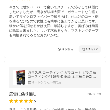
今までは耐水ペーパーで磨いてスチームで溶かして綺麗に
したいましたが、磨きが結構大変で…ガラコートなら軽く
磨いてマイクロファイバーで拭きあげ、仕上げのコート剤
を塗るだけなので女性にも簡単に施工できると思います。
細かい傷を消せるかは次回に確認しますが、黄ばみは綺麗
に除却出来ました。しいて求めるなら、マスキングテープ
も同梱されてるとなお良いかな。
違反報告
いいね
2
ガラス系 コーティング ガラコート ガラス系
コーティング剤 超撥水 保護 全車種全色対応
車 バイク 洗車 ワックス 簡単 おすすめ メン
オートケミカル専門店
テナンス 送料無料
広告に偽り無し
2022/1/29
5
発注して２日到着。シャンプー洗車スケール除去後綺麗に