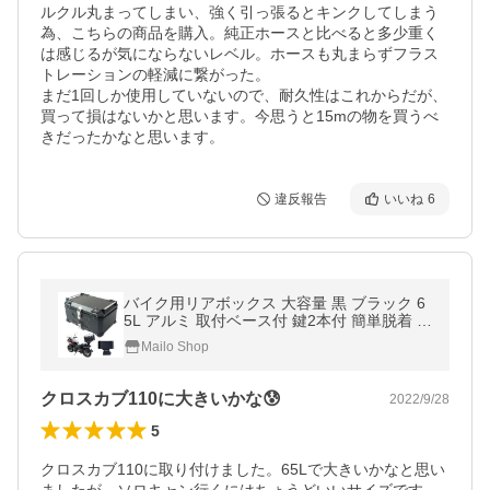
ルクル丸まってしまい、強く引っ張るとキンクしてしまう
為、こちらの商品を購入。純正ホースと比べると多少重く
は感じるが気にならないレベル。ホースも丸まらずフラス
トレーションの軽減に繋がった。

まだ1回しか使用していないので、耐久性はこれからだが、
買って損はないかと思います。今思うと15mの物を買うべ
きだったかなと思います。
違反報告
いいね
6
バイク用リアボックス 大容量 黒 ブラック 6
5L アルミ 取付ベース付 鍵2本付 簡単脱着 フ
ルフェイス対応 四角 バイクボックス トップ
Mailo Shop
ケース
クロスカブ110に大きいかな😰
2022/9/28
5
クロスカブ110に取り付けました。65Lで大きいかなと思い