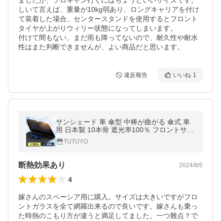
ましたが、ソロキャン行くにはちょうどいいサイズです。

しいて言えば、重量が10kg弱あり、ロングキャリアを付け
て装着した場合、センタースタンドを使用するとフロント
タイヤが上がりウィリー状態になってしまいます。

付けて間もない、まだ雨も降ってないので、耐久性や耐水
性はまた判断できませんが、よい商品だと思います。
違反報告
いいね
1
サンシェード 車 傘型 中棒が曲がる 傘式 車
用 日本製 10本骨 遮光率100％ フロントサン
シェード UVカット 断熱 折りたたみ傘 紫外
TUTUYO
線対策 簡単取付 車種汎用
断熱効果あり
2024/8/5
4
嫁さんのスペーシア用に購入。サイズは大きいですがフロ
ントガラスを全て網羅出来るので良いです。嫁さんも乗っ
た時熱のこもり方が違うと満足してました。一つ難点？で