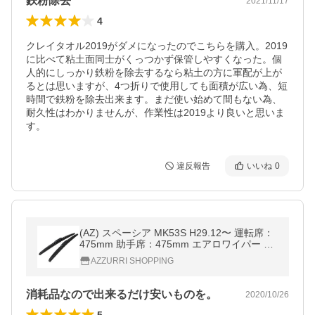
鉄粉除去
2021/11/17
4
クレイタオル2019がダメになったのでこちらを購入。2019
に比べて粘土面同士がくっつかず保管しやすくなった。個
人的にしっかり鉄粉を除去するなら粘土の方に軍配が上が
るとは思いますが、4つ折りで使用しても面積が広い為、短
時間で鉄粉を除去出来ます。まだ使い始めて間もない為、
耐久性はわかりませんが、作業性は2019より良いと思いま
す。
違反報告
いいね
0
(AZ) スペーシア MK53S H29.12〜 運転席：
475mm 助手席：475mm エアロワイパー ワ
イパーブレード 2本 グラファイト加工 (TN1
AZZURRI SHOPPING
70)
消耗品なので出来るだけ安いものを。
2020/10/26
5