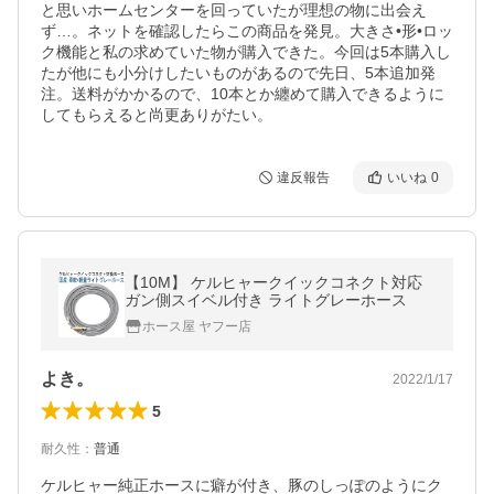
と思いホームセンターを回っていたが理想の物に出会え
ず…。ネットを確認したらこの商品を発見。大きさ•形•ロッ
ク機能と私の求めていた物が購入できた。今回は5本購入し
たが他にも小分けしたいものがあるので先日、5本追加発
注。送料がかかるので、10本とか纏めて購入できるように
してもらえると尚更ありがたい。
違反報告
いいね
0
【10M】 ケルヒャークイックコネクト対応
ガン側スイベル付き ライトグレーホース
ホース屋 ヤフー店
よき。
2022/1/17
5
耐久性
：
普通
ケルヒャー純正ホースに癖が付き、豚のしっぽのようにク