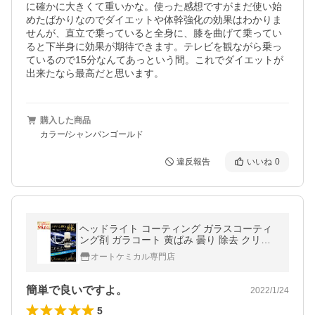
に確かに大きくて重いかな。使った感想ですがまだ使い始
めたばかりなのでダイエットや体幹強化の効果はわかりま
せんが、直立で乗っていると全身に、膝を曲げて乗ってい
ると下半身に効果が期待できます。テレビを観ながら乗っ
ているので15分なんてあっという間。これでダイエットが
出来たなら最高だと思います。
購入した商品
カラー/シャンパンゴールド
違反報告
いいね
0
ヘッドライト コーティング ガラスコーティ
ング剤 ガラコート 黄ばみ 曇り 除去 クリー
ナー セット 車 バイク 洗車 ワックス 簡単 メ
オートケミカル専門店
ンテナンス 送料無料
簡単で良いですよ。
2022/1/24
5