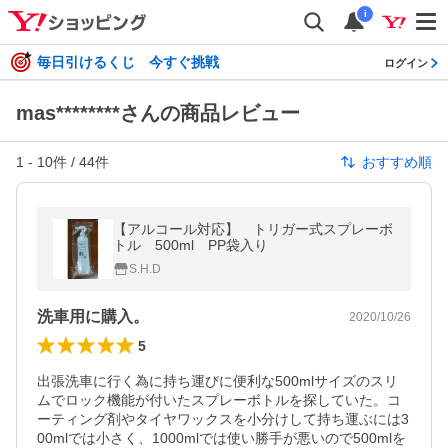
i
毎日引けるくじ 今すぐ挑戦
ログイン
mas********さんの商品レビュー
1
-
10
件 /
44
件
おすすめ順
【アルコール対応】 トリガー式スプレーボ
トル 500ml PP袋入り
S.H.D
洗車用に購入。
2020/10/26
5
出張洗車に行く為に持ち運びに便利な500mlサイズのスリ
ムでロック機能が付いたスプレーボトルを探していた。コ
ーティング剤やタイヤワックスを小分けして持ち運ぶには3
00mlでは小さく、1000mlでは使い勝手が悪いので500mlを