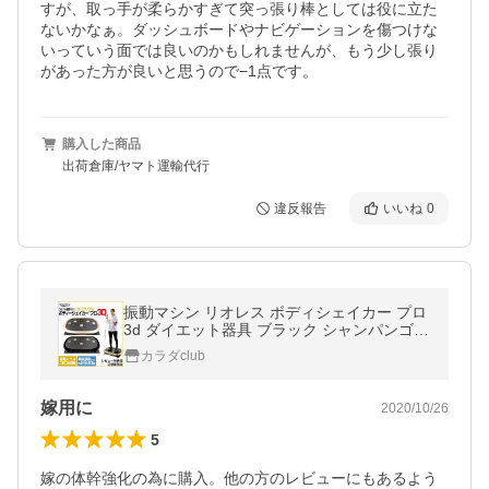
すが、取っ手が柔らかすぎて突っ張り棒としては役に立た
ないかなぁ。ダッシュボードやナビゲーションを傷つけな
いっていう面では良いのかもしれませんが、もう少し張り
があった方が良いと思うので−1点です。
購入した商品
出荷倉庫/ヤマト運輸代行
違反報告
いいね
0
振動マシン リオレス ボディシェイカー プロ
3d ダイエット器具 ブラック シャンパンゴー
ルド ブルブルマシーン ブルブル 振動 マシン
カラダclub
お腹周り ダイエット
嫁用に
2020/10/26
5
嫁の体幹強化の為に購入。他の方のレビューにもあるよう