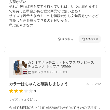
入荷が遅い！

それが解れば腹を立てず待っていれば、いつか届きます！

でも待った甲斐がある程の商品では無いよね！

サイズは若干大きめ！このお値段だから文句言えないけど

冒険した色を買って見るのも良いかも。

私は前向きなの！
違反報告
いいね
0
カシミアタッチニットトップス ワンピース
チュニック トップス N0555
神戸レタスKOBELETTUCE
カラーはちゃんと確認しましょう
2019/12/12
3
サイズ
：
ちょうどよい
今回で3着目のリピ！前回の物が毛玉が出てきたので注文し