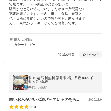
て居ます。iPhone純正部品じゃ無いと

駄目かなと思い込んでいましたが今の所問題なく

充電出来ています。社内、車内、食堂、寝室と

色々な所に常備したいので数が有ると助かります

カラーも私のラッキーからでなお良いです。
購入した商品
カラー/ネイビー
違反報告
いいね
0
米 10kg 送料無料 福井米 福井県産100% 白
米 令和7年産
福井の米屋
白いお米がだいぶ混ざっているのをみて、…
2015/11/9
4