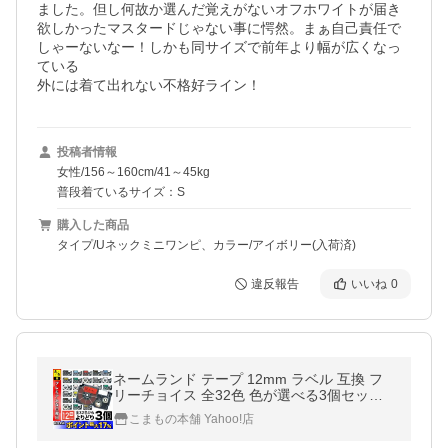
ました。但し何故か選んだ覚えがないオフホワイトが届き
欲しかったマスタードじゃない事に愕然。まぁ自己責任で
しゃーないなー！しかも同サイズで前年より幅が広くなっ
ている

外には着て出れない不格好ライン！
投稿者情報
女性/156～160cm/41～45kg
普段着ているサイズ：S
購入した商品
タイプ/Uネックミニワンピ、カラー/アイボリー(入荷済)
違反報告
いいね
0
ネームランド テープ 12mm ラベル 互換 フ
リーチョイス 全32色 色が選べる3個セット
カシオ 用
こまもの本舗 Yahoo!店