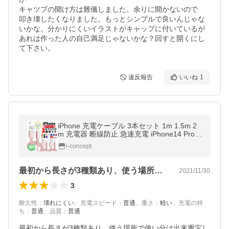
キャツプの開け方は難儀しました。余りに開かないので

叩き壊したくなりました。もっとシンプルで良いんじゃな
いかな。分かりにくいイラストがキャップに付いているが

あれは作った人の自己満足じゃないかな？回すと開くにし
て下さい。
違反報告
いいね
1
iPhone 充電ケーブル 3本セット 1m 1.5m 2
m 充電器 断線防止 急速充電 iPhone14 Pro
Max iPhone13 iPhone12 アイフォン 送料無
i-concept
料 planetcord 180日保証 セール
最初から長さが3種類あり、使う場所で使…
2021/11/30
3
耐久性
：
壊れにくい
、
充電スピード
：
普通
、
重さ
：
軽い
、
充電の持
ち
：
普通
、
品質
：
普通
最初から長さが3種類あり、使う場所で使い分け出来重宝し