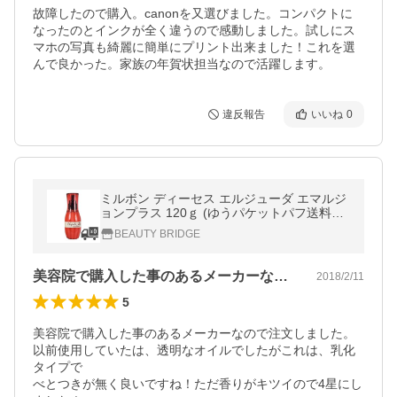
故障したので購入。canonを又選びました。コンパクトに
なったのとインクが全く違うので感動しました。試しにス
マホの写真も綺麗に簡単にプリント出来ました！これを選
んで良かった。家族の年賀状担当なので活躍します。
違反報告
いいね
0
ミルボン ディーセス エルジューダ エマルジ
ョンプラス 120ｇ (ゆうパケットパフ送料無
料) 爆買
BEAUTY BRIDGE
美容院で購入した事のあるメーカーなので…
2018/2/11
5
美容院で購入した事のあるメーカーなので注文しました。
以前使用していたは、透明なオイルでしたがこれは、乳化
タイプで

べとつきが無く良いですね！ただ香りがキツイので4星にし