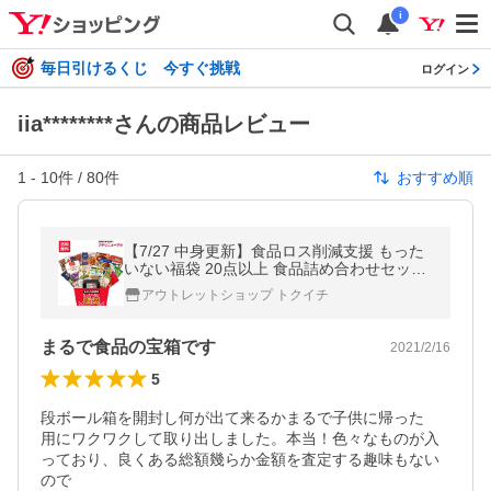
i
毎日引けるくじ 今すぐ挑戦
ログイン
iia********さんの商品レビュー
1
-
10
件 /
80
件
おすすめ順
【7/27 中身更新】食品ロス削減支援 もった
いない福袋 20点以上 食品詰め合わせセット
応援 福袋 お得 詰め合わせ 訳あり ワケあり
アウトレットショップ トクイチ
在庫処...
まるで食品の宝箱です
2021/2/16
5
段ボール箱を開封し何が出て来るかまるで子供に帰った

用にワクワクして取り出しました。本当！色々なものが入
っており、良くある総額幾らか金額を査定する趣味もない
ので
