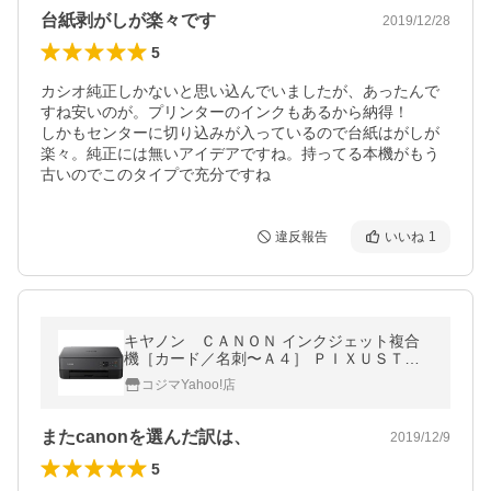
台紙剥がしが楽々です
2019/12/28
5
カシオ純正しかないと思い込んでいましたが、あったんで
すね安いのが。プリンターのインクもあるから納得！

しかもセンターに切り込みが入っているので台紙はがしが
楽々。純正には無いアイデアですね。持ってる本機がもう
古いのでこのタイプで充分ですね
違反報告
いいね
1
キヤノン ＣＡＮＯＮ インクジェット複合
機［カード／名刺〜Ａ４］ ＰＩＸＵＳＴＳ
５３３０ＢＫ
コジマYahoo!店
またcanonを選んだ訳は、
2019/12/9
5