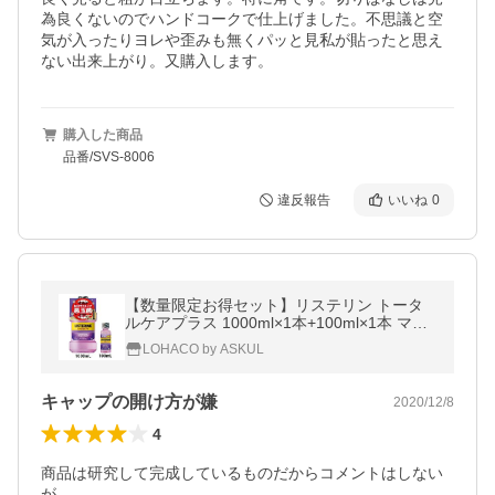
為良くないのでハンドコークで仕上げました。不思議と空
気が入ったりヨレや歪みも無くパッと見私が貼ったと思え
ない出来上がり。又購入します。
購入した商品
品番/SVS-8006
違反報告
いいね
0
【数量限定お得セット】リステリン トータ
ルケアプラス 1000ml×1本+100ml×1本 マウ
スウォッシュ 液体歯磨き 医薬部外品
LOHACO by ASKUL
キャップの開け方が嫌
2020/12/8
4
商品は研究して完成しているものだからコメントはしない
が
