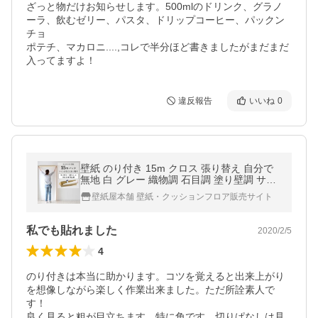
ざっと物だけお知らせします。500mlのドリンク、グラノ
ーラ、飲むゼリー、パスタ、ドリップコーヒー、パックン
チョ

ポテチ、マカロニ....,コレで半分ほど書きましたがまだまだ
入ってますよ！
違反報告
いいね
0
壁紙 のり付き 15m クロス 張り替え 自分で
無地 白 グレー 織物調 石目調 塗り壁調 サン
ゲツ SP DIY おしゃれ
壁紙屋本舗 壁紙・クッションフロア販売サイト
私でも貼れました
2020/2/5
4
のり付きは本当に助かります。コツを覚えると出来上がり
を想像しながら楽しく作業出来ました。ただ所詮素人で
す！

良く見ると粗が目立ちます。特に角です。切りぱなしは見