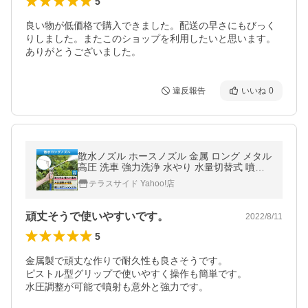
5
良い物が低価格で購入できました。配送の早さにもびっく
りしました。またこのショップを利用したいと思います。
ありがとうございました。
違反報告
いいね
0
散水ノズル ホースノズル 金属 ロング メタル
高圧 洗車 強力洗浄 水やり 水量切替式 噴射
ガン 車 バイク 農業 ガーデニング 庭 盆栽
テラスサイド Yahoo!店
頑丈そうで使いやすいです。
2022/8/11
5
金属製で頑丈な作りで耐久性も良さそうです。

ピストル型グリップで使いやすく操作も簡単です。

水圧調整が可能で噴射も意外と強力です。