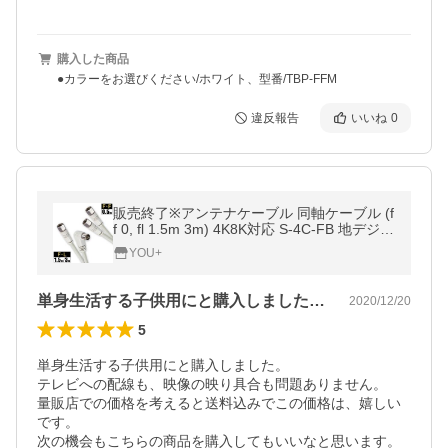
購入した商品
●カラーをお選びください/ホワイト、型番/TBP-FFM
違反報告
いいね
0
販売終了※アンテナケーブル 同軸ケーブル (f
f 0, fl 1.5m 3m) 4K8K対応 S-4C-FB 地デジ
地上デジタル BS CS TV テレビ 3
YOU+
単身生活する子供用にと購入しました。テ…
2020/12/20
5
単身生活する子供用にと購入しました。

テレビへの配線も、映像の映り具合も問題ありません。

量販店での価格を考えると送料込みでこの価格は、嬉しい
です。

次の機会もこちらの商品を購入してもいいなと思います。