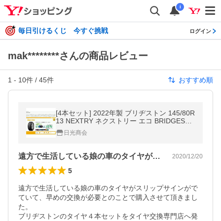
i
毎日引けるくじ 今すぐ挑戦
ログイン
mak********さんの商品レビュー
1
-
10
件 /
45
件
おすすめ順
[4本セット] 2022年製 ブリヂストン 145/80R
13 NEXTRY ネクストリー エコ BRIDGESTO
NE
日光商会
遠方で生活している娘の車のタイヤがスリ…
2020/12/20
5
遠方で生活している娘の車のタイヤがスリップサインがで
ていて、早めの交換が必要とのことで購入させて頂きまし
た。

ブリヂストンのタイヤ４本セットをタイヤ交換専門店へ発