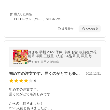
購入した商品
COLOR/ブルーグレー、SIZE/60cm
違反報告
いいね
0
おせち 早割 2027 予約 冷凍 お節 板前魂の花
籠 和洋風 三段重 3人前 34品 和風 洋風 毎年
完売 冷蔵解凍 2026 おせち料理
おせち専門店 板前魂
初めての注文です。届くのがとても楽しみ…
2025/12/21
4
初めての注文です。

届くのがとても楽しみです！

からの…届きました！

2〜3人前とありましたが、、
