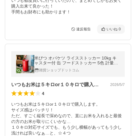
いつも都度買いに行っていたので、まとめてしかもお安く
購入出来て良かった！

手間もお財布にも助かります！
違反報告
いいね
0
米びつ オバケツ ライスストッカー 10kg キ
ャスター付 缶 フードストッカー 5色 計量カ
ップ付き 日本製 トタン製 洗える レトロ お
雑貨ショップドットコム
米
いつもお米は５キロor１０キロで購入し…
2026/5/7
4
いつもお米は５キロor１０キロで購入します。

サイズ感はバッチリ！

ただ、すごく縦長で深めなので、直にお米を入れると最後
の方のお米が取りにくいかな…

１０キロ対応サイズでも、もう少し横幅があってもう少し
浅ければ良いなぁ…と、☆４つ