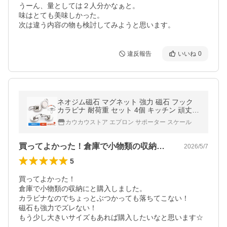
うーん、量としては２人分かなぁと。

味はとても美味しかった。

次は違う内容の物も検討してみようと思います。
違反報告
いいね
0
ネオジム磁石 マグネット 強力 磁石 フック
カラビナ 耐荷重 セット 4個 キッチン 頑丈
外れにくい 耐久性 冷蔵庫 垂直 屋外 回転 36
カウカウストア エプロン サポーター スケール
0度
買ってよかった！倉庫で小物類の収納にと…
2026/5/7
5
買ってよかった！

倉庫で小物類の収納にと購入しました。

カラビナなのでちょっとぶつかっても落ちてこない！

磁石も強力でズレない！

もう少し大きいサイズもあれば購入したいなと思います☆