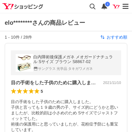
i
elo********さんの商品レビュー
1
-
10
件 /
28
件
おすすめ順
白内障術後保護メガネ メオガードナチュラ
ル Sサイズ ブラウン S8867-02
サングラス 光学品 タキガワメガネ
目の手術をした子供のために購入しました…
2021/11/10
5
目の手術をした子供のために購入しました。

子供と言っても１９歳の男の子、サイズ的にどうかと思い
ましたが、比較的顔は小さめのため Sサイズでジャストフ
ィットでした。

術後の保護用にと思っていましたが、花粉症予防にも重宝
しています。
