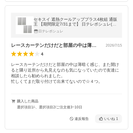
セキスイ 遮熱クールアッププラス4枚組 通販
王 【期間限定7/31まで】 日テレポシュレ(日
本テレビ 通販 ポシュレ)
日テレポシュレ
レースカーテンだけだと部屋の中は薄暗く…
2026/7/15
4
レースカーテンだけだと部屋の中は薄暗く感じ、また開け
ると隣り近所から丸見えなのも気になっていたので友達に
相談したら勧められました。

忙しくてまだ取り付けて出来てないので☆４つ。
購入した商品
選択項目1/-、選択項目2/ご注文後3~10日
違反報告
いいね
1