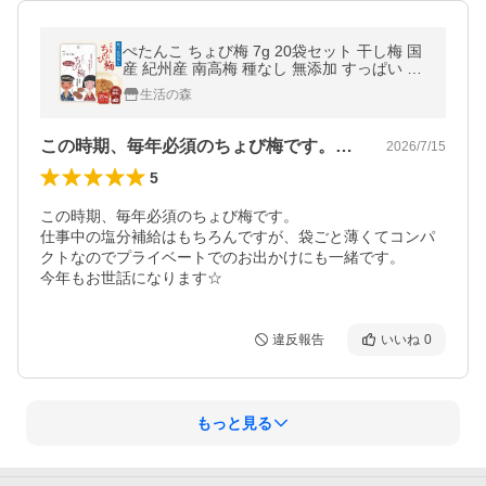
ぺたんこ ちょび梅 7g 20袋セット 干し梅 国
産 紀州産 南高梅 種なし 無添加 すっぱい 梅
お菓子 乾燥 梅肉 夏 熱中症 タブレット 塩分
生活の森
補給 たねぬき
この時期、毎年必須のちょび梅です。仕事…
2026/7/15
5
この時期、毎年必須のちょび梅です。

仕事中の塩分補給はもちろんですが、袋ごと薄くてコンパ
クトなのでプライベートでのお出かけにも一緒です。

今年もお世話になります☆
違反報告
いいね
0
もっと見る