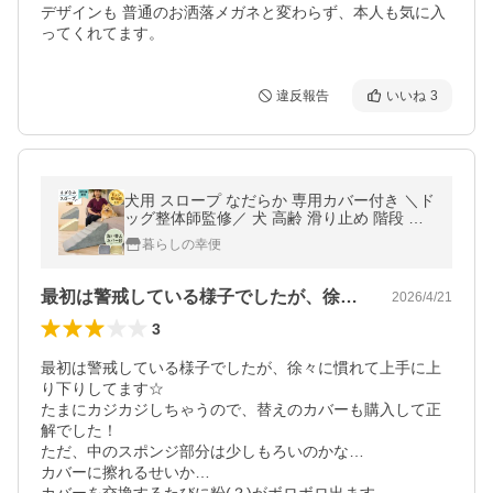
デザインも 普通のお洒落メガネと変わらず、本人も気に入
ってくれてます。
違反報告
いいね
3
犬用 スロープ なだらか 専用カバー付き ＼ド
ッグ整体師監修／ 犬 高齢 滑り止め 階段 ソ
ファー ヘルニア ペットスロープ シニア犬 小
暮らしの幸便
型犬 股関節形成不全
最初は警戒している様子でしたが、徐々に…
2026/4/21
3
最初は警戒している様子でしたが、徐々に慣れて上手に上
り下りしてます☆

たまにカジカジしちゃうので、替えのカバーも購入して正
解でした！

ただ、中のスポンジ部分は少しもろいのかな…

カバーに擦れるせいか…
