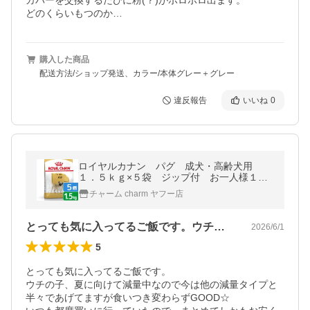
カバーを交換するたびに粉(？)がボロボロ出ます。

どのくらいもつのか…
購入した商品
配送方法/ショップ発送、カラー/本体グレー＋グレー
違反報告
いいね
0
ロイヤルカナン パグ 成犬・高齢犬用
１．５ｋｇ×５袋 ジップ付 お一人様１点
限り
チャーム charm ヤフー店
とっても気に入ってるご飯です。ウチの子…
2026/6/1
5
とっても気に入ってるご飯です。

ウチの子、夏に向けて減量中なので今は他の減量タイプと
半々であげてますが食いつき変わらずGOOD☆
