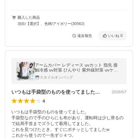
購入した商品
項目/【選択】、色柄/アイボリー(30562)
違反報告
いいね
0
アームカバー レディース uvカット 指先 接
触冷感 uv対策 ひんやり 紫外線対策 uvケア
ロング 日焼け対策 メンズ 涼しい 50cm 60c
スタイルオンバッグ
m
いつもは手袋型のものを使ってました。手…
2026/5/7
4
いつもは手袋型のものを使ってました。

手袋型なので手のひらにも布があり、運転時は少し滑るの
で結局手首までズラして着用してました。

これを見つけたとき、すぐにポチッとしてましたw

これから使うので一先ず☆４つ。