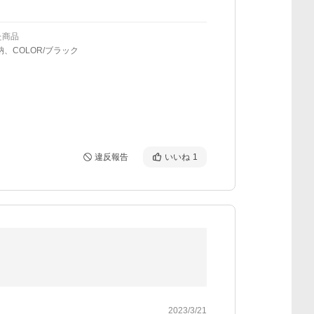
た商品
納、COLOR/ブラック
違反報告
いいね
1
2023/3/21