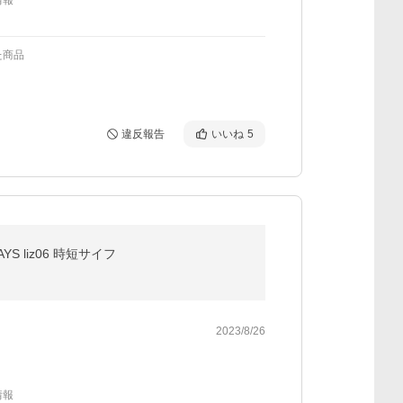
情報
た商品
違反報告
いいね
5
 liz06 時短サイフ
2023/8/26
情報