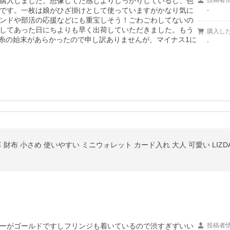
購入しました。想像してた感じよりしっかりしているし、色
投稿者
です。一枚は娘がひざ掛けとして使っていますがかなり気に
-
ンドや部活の応援などにも重宝しそう！ごわごわしてないの
してあった日にちよりも早く出荷していただきました。もう
購入し
い糸の始末があらかったので申し訳ありませんが、マイナス1に
-
財布 小さめ 使いやすい ミニウォレット カード入れ 大人 可愛い LIZDAYS
ーがゴールドですしフリンジも着いているので渋すぎずいい
投稿者