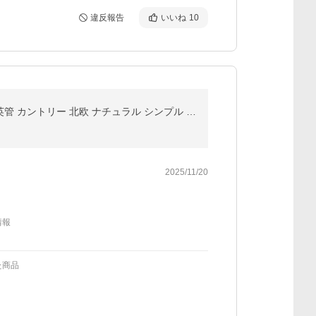
違反報告
いいね
10
こたつテーブル 長方形 幅80cm 天然木 ローテーブル 一人暮らし 中間スイッチ センターテーブル 木製 石英管 カントリー 北欧 ナチュラル シンプル コンパクト
2025/11/20
情報
た商品