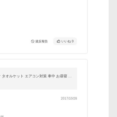
違反報告
いいね
0
毛布 ブランケット フランネル シングル あったか 抗菌防臭 フランネル毛布 モウフ もうふ 軽量毛布 膝かけ タオルケット エアコン対策 車中 お昼寝 爆買
2017/10/28