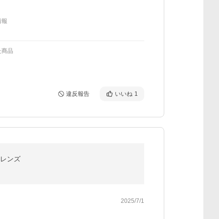
情報
た商品
違反報告
いいね
1
光レンズ
2025/7/1