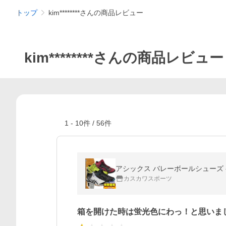
トップ
kim********さんの商品レビュー
kim********さんの商品レビュー
1
-
10
件 /
56
件
アシックス バレーボールシューズ ゲルブ
カスカワスポーツ
箱を開けた時は蛍光色にわっ！と思いま