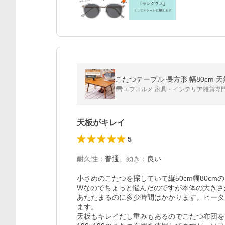
エフコルメ 家具・インテリア雑貨専
天板がキレイ
5
耐久性
：
普通
、
効き
：
良い
小さめのこたつを探していて縦50cm幅80c
Wなのでちょっと悩んだのですが本体の大きさ
あたたまるのに多少時間はかかります。ヒータ
ます。

天板もキレイだし重みもあるのでこたつ布団を