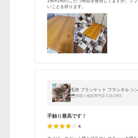
190×190のこたつ布団を使用してますが、
布団と寝具専門店 COLORS
手触り最高です！
4