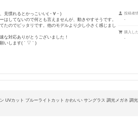
見慣れるとかっこいい(・∀・)

投稿者
ーはしてないので何とも言えませんが、動きやすそうです。

-
てたのでピッタリです。他のモデルより少し小さく感じまし
購入し
速な対応ありがとうございました！

-
ます( ´ ▽ ` )
ン UVカット ブルーライトカット かわいい サングラス 調光メガネ 調