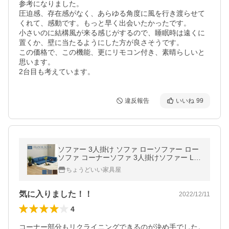
参考になりました。

圧迫感、存在感がなく、あらゆる角度に風を行き渡らせて
くれて、感動です。もっと早く出会いたかったです。

小さいのに結構風が来る感じがするので、睡眠時は遠くに
置くか、壁に当たるようにした方が良さそうです。

この価格で、この機能、更にリモコン付き、素晴らしいと
思います。

2台目も考えています。
違反報告
いいね
99
ソファー 3人掛け ソファ ローソファー ロー
ソファ コーナーソファ 3人掛けソファー L字
ソファー こたつソファ おしゃれ 北欧 ソファ
ちょうどいい家具屋
ーセット フロアソファ みん
気に入りました！！
2022/12/11
4
コーナー部分もリクライニングできるのが決め手でした。
