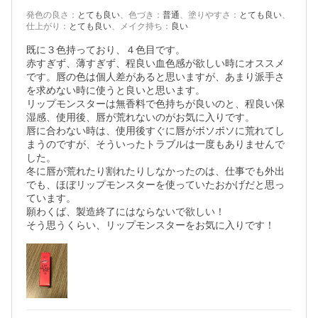
発色の良さ
：
とても良い
、
色づき
：
普通
、
塗りやすさ
：
とても良い
、
仕上がり
：
とても良い
、
メイク持ち
：
良い
既に３色持っており、４色目です。

赤すぎず、薄すぎず、程良い血色感が欲しい時にオススメ
です。唇の色は個人差があると思いますが、あまり派手さ
を求めない時に使うと良いと思います。

リップモンスターは無香料で色持ちが良いのと、程良い保
湿感、使用後、唇が荒れないのがお気に入りです。

唇に合わない時は、使用後すぐに唇がボソボソに荒れてし
まうのですが、そういったトラブルは一度もありませんで
した。

冬に唇が荒れたり割れたりしなかったのは、仕事でも外出
でも、ほぼリップモンスターを使っていたおかげだと思っ
ています。

願わくば、製造終了にはならないで欲しい！

そう思うくらい、リップモンスターをお気に入りです！