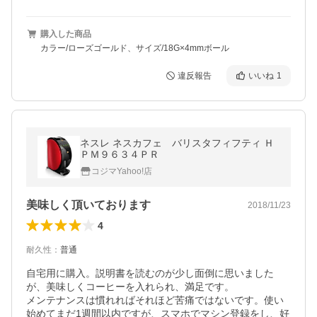
購入した商品
カラー/ローズゴールド、サイズ/18G×4mmボール
違反報告
いいね
1
ネスレ ネスカフェ バリスタフィフティ Ｈ
ＰＭ９６３４ＰＲ
コジマYahoo!店
美味しく頂いております
2018/11/23
4
耐久性
：
普通
自宅用に購入。説明書を読むのが少し面倒に思いました
が、美味しくコーヒーを入れられ、満足です。

メンテナンスは慣れればそれほど苦痛ではないです。使い
始めてまだ1週間以内ですが、スマホでマシン登録をし、好