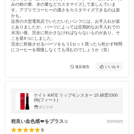
みの粉の量、水の量などカスタマイズして楽しんでいま
す。アプリでコーヒーの濃さをカスタマイズできるのは楽
かも。

近所の大型電気店でいただいたパンフには、お手入れが楽
とありましたが、パーツによっては定期的なお手入れでの
水洗い後、完全に乾かさなければならないものがあり、そ
こを星4つにしました。

完全に乾燥させるパーツをもう1セット買ったら乾かす時間
にコーヒーを我慢しなくても済むのでしょうか（笑）
違反報告
いいね
4
ケイト KATE リップモンスター 15 綿雲3300
0ft(フィート)
ポピクロ
程良い血色感💋をプラス☺️
2024/4/25
5