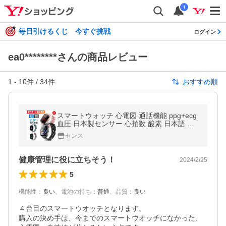
i
毎日引けるくじ 今すぐ挑戦
ログイン
ea0********さんの商品レビュー
1
-
10
件 /
34
件
おすすめ順
スマートウォッチ 心電図 通話機能 ppg+ecg
血圧 日本製センサー 心拍数 酸素 日本語 説
明書 iphone android 大画面 歩数計 着信通知
センス
睡眠 防水 ベルト 2026
健康管理に役に立ちそう！
2024/2/25
5
機能性
：
良い
、
電池の持ち
：
普通
、
品質
：
良い
４台目のスマートウオッチとなります。

購入の決め手は、今までのスマートウオッチになかった、