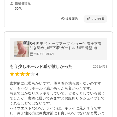
投稿者情報
50代
違反報告
いいね
5
SALE 美尻 ヒップアップ ショーツ 着圧下着
引き締め 加圧下着 ガードル 加圧 骨盤 補正
下着 お腹引き締め 美尻 下半身痩せ 着圧スパ
MIRISE-MIRAI
ッツ 即納 安い
もう少しホールド感が欲しかった
2021/4/28
4
素材的には柔らかいです。履き着心地も悪くないのです
が、もう少しホールド感があったら良かったです。

写真ではかなりスッキリしていて、ピタッとしている感じ
でしたが、実際に履いてみますとお腹周りをシェイプして
くれるほどではないです。

ハイウエストなので、ラインは、キレイに見えそうです
し、冷え性の方は冷房対策にも良いのではないかと思いま