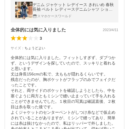
デニム ジャケット レデイース きれいめ 春秋
長袖 ベルト レディースデニムシャツ ショー
ト Gジャン カジュアル デニムコート オシャ
スマホケースワールド
レ ロング丈ジャケット
全体的には気に入りました
2023/4/11
3
サイズ
：
ちょうどよい
全体的には気に入りました。フィットしすぎず、ダブつか
ず、というデザインを探していたので、スッキリと着れる
と思います。

丈は身長156cmの私で、太ももが隠れるくらいです。

残念だったのが、胸ポケットがフラップのみでフェイクだ
ったことです。

それと、両サイドのポケットを確認しようとしたら、中を
塞ぐように両方ともミシンで縫い止まっていて手を入れる
ことができませんでした。１枚目の写真は確認直後、２枚
目は糸を取った後です。

よくジャケットのセンターベントがしつけ糸などで仮止め
されていることがありますが、ミシンで縫ってあり、簡単
には糸は抜けなかったので、私はリッパーで外しました。

糸の始末もところどころ長い糸が出ていて、切れば良いこ