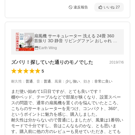
違反報告
いいね
27
扇風機 サーキュレーター 洗える 24畳 360
首振り 3D 静音 リビングファン おしゃれ 首
振り タイマー 節電 省エネ 熱中症対策 衣類
Earth Wing
乾燥 2026
ズバリ！探していた通りのモノでした
2019/7/6
5
耐久性
：
普通
、
音
：
普通
、
風量
：
少し強い
、
効き
：
非常に良い
まだ使い始めて1日目ですが、とても良いです！

棚やベッド、テーブルなどで部屋が狭くなり、設置スペー
スの問題で、通常の扇風機を置くのを悩んでいたところ、
こちらのサーキュレーターを見つけ、コンパクト、360°、
というポイントに魅力を感じ、購入しました。

耐久性は分からないので普通にしましたが、風量は1番弱い
モードで十分ですし、音はこんなものかな、とも思いま
す。購入前に他の方のレビューも見せていただき、とても