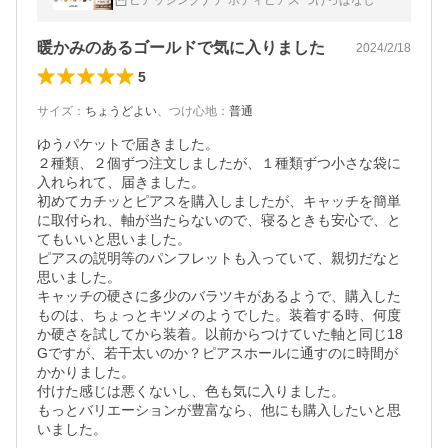
ピアッシングナナ ボディピアス つけっぱなし
40代 50代 60代
暖かみのあるゴールドで気に入りました
2024/2/18
5
サイズ
：
ちょうどよい
、
つけ心地
：
普通
ゆうパケットで届きました。

２種類、２個ずつ注文しましたが、１種類ずつ小さな袋に
入れられて、届きました。

初めてカチッとピアスを購入しましたが、キャッチを簡単
に取付られ、軸が当たらないので、寝るときも安心で、と
てもいいと思いました。

ピアスの説明等のパンフレットも入っていて、親切だなと
思いました。

キャッチの硬さに多少のバラツキがあるようで、購入した
ものは、ちょっとキツメのようでした。装着する時、何度
か硬さを試してから装着。以前からつけていた軸と同じ18
Gですが、若干太いのか？ピアスホールに通すのに時間が
かかりました。

付けた感じは悪くないし、色も気に入りました。

もっとバリエーションが豊富なら、他にも購入したいと思
いました。