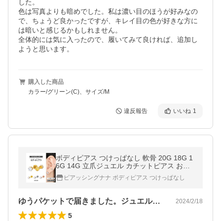
した。

色は写真よりも暗めでした。私は濃い目のほうが好みなの
で、ちょうど良かったですが、キレイ目の色が好きな方に
は暗いと感じるかもしれません。

全体的には気に入ったので、履いてみて良ければ、追加し
ようと思います。
購入した商品
カラー/グリーン(C)、サイズ/M
違反報告
いいね
1
ボディピアス つけっぱなし 軟骨 20G 18G 1
6G 14G 立爪ジュエル カチットピアス おし
ゃれ 20代 30代 40代 50代 60代 アレルギー
ピアッシングナナ ボディピアス つけっぱなし
対応 片耳用 爆買
ゆうパケットで届きました。ジュエルタイ…
2024/2/18
5