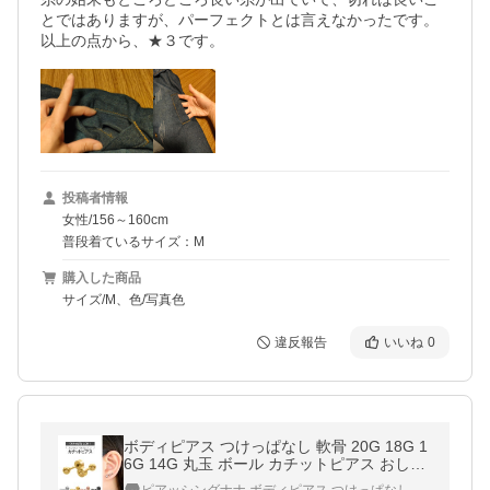
とではありますが、パーフェクトとは言えなかったです。

以上の点から、★３です。
投稿者情報
女性/156～160cm
普段着ているサイズ：M
購入した商品
サイズ/M、色/写真色
違反報告
いいね
0
ボディピアス つけっぱなし 軟骨 20G 18G 1
6G 14G 丸玉 ボール カチットピアス おしゃ
れ アレルギー対応 片耳 おしゃれ 20代 30代