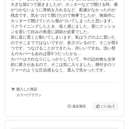
大きな箱1つで届きましたが、カッターなどで開ける時、傷
がつかないように厚紙を入れるなど、配慮がなかったのが
残念です。気をつけて開けたので無事でしたが、無操作に
カッターで開けていたら傷がついてしまったと思います。

リクライニングしたとき、低く感じました。更にクッショ
ンを置いて好みの角度に調節が必要でした。

床に直に置くと動いてしまいます。私はラグの上に置いた
のでそこまでではないですが、多少ズレるので、そこが星4
つです。つなげることができたら、尚いいですね。洗い替
えのカバーもあれば星5つだったかも…

カバーはそれなりにしっかりしていて、中の詰め物も全体
的に硬さがあるので、そこは気に入りました。脚付きのソ
ファーのような圧迫感もなく、選んで良かったです。
購入した商品
カラー/ブラウン
違反報告
いいね
2