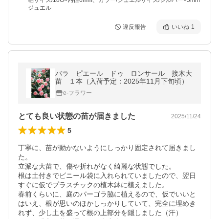
軸サイズ/18G×内径6mm、カラー/ジュエルサイズ/シルバー×5mm
ジュエル
違反報告
いいね
1
バラ ピエール ドゥ ロンサール 接木大
苗 １本（入荷予定：2025年11月下旬頃）
e-フラワー
とても良い状態の苗が届きました
2025/11/24
5
丁寧に、苗が動かないようにしっかり固定されて届きまし
た。

立派な大苗で、傷や折れがなく綺麗な状態でした。

根は土付きでビニール袋に入れられていましたので、翌日
すぐに仮でプラスチックの植木鉢に植えました。

春前くらいに、庭のパーゴラ脇に植えるので、仮でいいと
はいえ、根が思いのほかしっかりしていて、完全に埋めき
れず、少し土を盛って根の上部分を隠しました（汗）
