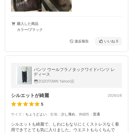
購入した商品
カラー/ブラック
違反報告
いいね
0
パンツ ウールフラノタックワイドパンツ レ
ディース
ZOZOTOWN Yahoo!店
シルエットが綺麗
2026/1/6
5
サイズ
：
ちょうどよい
、
生地
：
少し薄め
、
伸縮性
：
普通
シルエットも綺麗で、しわにもなりにくくストレスなく着
用できてとても気に入りました。ウエストもらくちんで