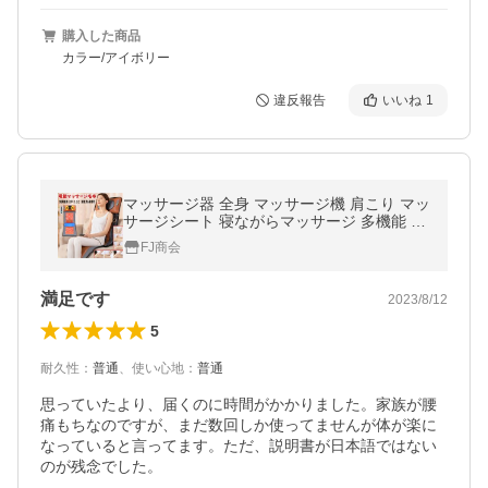
購入した商品
カラー/アイボリー
違反報告
いいね
1
マッサージ器 全身 マッサージ機 肩こり マッ
サージシート 寝ながらマッサージ 多機能 シ
ートマッサージャー 家庭用 疲労解消 肩こり
FJ商会
首 敬老の日 プレゼント
満足です
2023/8/12
5
耐久性
：
普通
、
使い心地
：
普通
思っていたより、届くのに時間がかかりました。家族が腰
痛もちなのですが、まだ数回しか使ってませんが体が楽に
なっていると言ってます。ただ、説明書が日本語ではない
のが残念でした。