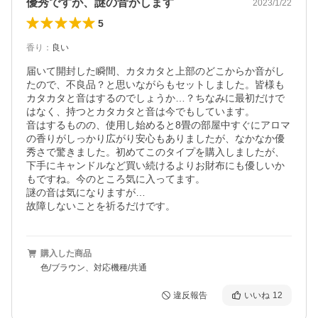
優秀ですが、謎の音がします
2023/1/22
5
香り
：
良い
届いて開封した瞬間、カタカタと上部のどこからか音がし
たので、不良品？と思いながらもセットしました。皆様も
カタカタと音はするのでしょうか…？ちなみに最初だけで
はなく、持つとカタカタと音は今でもしています。

音はするものの、使用し始めると8畳の部屋中すぐにアロマ
の香りがしっかり広がり安心もありましたが、なかなか優
秀さで驚きました。初めてこのタイプを購入しましたが、
下手にキャンドルなど買い続けるよりお財布にも優しいか
もですね。今のところ気に入ってます。

謎の音は気になりますが…

故障しないことを祈るだけです。
購入した商品
色/ブラウン、対応機種/共通
違反報告
いいね
12