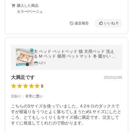
購入した商品
カラー/ベージュ
違反報告
いいね
0
犬 ベッド ペットベッド 猫 犬用ベッド 洗え
る M ベッド 猫用 ペットマット 冬 暖かい 小
型犬 老犬 シニア 犬のベッド 介護 L字 U字 A
AIFY
IFY アイフィー
大満足です
2022/11/30
5
肌触り
：
非常に悪い
こちらのSサイズを使っていました。4.2キロのダックスで
すが寝返りをうつとよく落ちてしまうためLサイズにしたと
ころ、とてもしっくりくるサイズ感に満足です。注文して
すぐに発送してくれたので助かります。