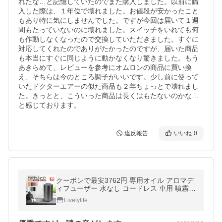
れたな…と記憶していたのでまた購入しました。以前に購
入した際は、１年位で壊れました。お値段が安かったこと
もあり特に気にしませんでした。ですが今回は届いて１週
間もたっていないのに壊れました。スイッチをいれても何
も作動しなくなったので交換していただきました。すぐに
対応してくれたのでありがたかったのですが、届いた商品
も本当にすぐに同じように動かなくなり驚きました。もう
あきらめて、レビューを参考にオムロンの商品に買い換
え、そちらは今のところ調子がいいです。少し前に使って
いたドクターエアーの似た商品も２年ちょっとで壊れまし
た。きっとと、こういった商品は長くはもたないのかな…
と感じております。
違反報告
いいね
0
クーポンで最安3762円 専用オイル アロマデ
ィフューザー 水なし コードレス 車用 噴霧式
ディフューザー アロマ usb充電式静音ネブ
Livelylife
ライザー 漏れ防止 車 1位獲得