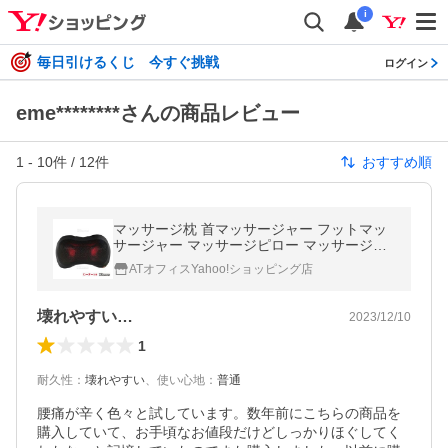
i
毎日引けるくじ 今すぐ挑戦
ログイン
eme********さんの商品レビュー
1
-
10
件 /
12
件
おすすめ順
マッサージ枕 首マッサージャー フットマッ
サージャー マッサージピロー マッサージク
ッション ヒーター付き 首・肩・腰・背中・
ATオフィスYahoo!ショッピング店
太もも 肩こり ストレス解消
壊れやすい…
2023/12/10
1
耐久性
：
壊れやすい
、
使い心地
：
普通
腰痛が辛く色々と試しています。数年前にこちらの商品を
購入していて、お手頃なお値段だけどしっかりほぐしてく