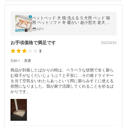
ペットベッド 犬 猫 洗える S 犬用 ベッド 猫
用 ペットソファ 冬 暖かい 超小型犬 老犬 シ
ニア 犬用ベッド 犬のベッド 介護 L字 U字 AI
AIFY
FY アイフィー
お手頃価格で満足です
2022/3/10
3
肌触り
：
普通
商品が到着したばかりの時は、ペラペラな状態で全く膨ら
む様子がなくだいじょうぶ？と不安に…その後ドライヤー
を当て空気をいれたらあっという間に膨らみすぐに使える
状態になりました。我が家で活躍してくれることを祈るば
かりです。