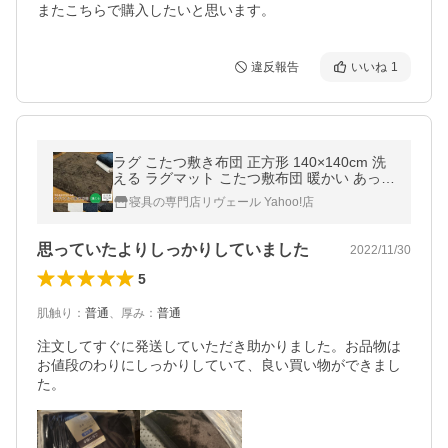
またこちらで購入したいと思います。
違反報告
いいね
1
ラグ こたつ敷き布団 正方形 140×140cm 洗
える ラグマット こたつ敷布団 暖かい あった
か 床暖房対応 ホットカーペット対応 マット
寝具の専門店リヴェール Yahoo!店
カーペット
思っていたよりしっかりしていました
2022/11/30
5
肌触り
：
普通
、
厚み
：
普通
注文してすぐに発送していただき助かりました。お品物は
お値段のわりにしっかりしていて、良い買い物ができまし