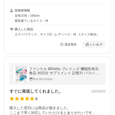
投稿者情報
女性/156～160cm
普段着ているサイズ：M
購入した商品
カラー/ブラック、サイズ/2（レディース：M，Lサイズ相当）
違反報告
いいね
0
ファンケル BRAINs ブレインズ 機能性表示
食品 30日分 サプリメント 記憶力 バコパ 健
康サプリ 男性 女性 健康食品 賞味期限202
Buy this today
7.02
すぐに発送してくれました。
2023/4/20
5
購入した翌日には商品が届きました。

ここまで早く対応していただけるとありがたいです。
