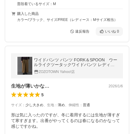
普段着ているサイズ：M
購入した商品
カラー/ブラック、サイズ/FREE（レディース：Mサイズ相当）
違反報告
いいね
0
ワイドパンツ パンツ FORK＆SPOON ウー
ルライクツータックワイドパンツ レディー
ス
ZOZOTOWN Yahoo!店
生地が薄いかな…
2026/1/6
5
サイズ
：
少し大きめ
、
生地
：
薄め
、
伸縮性
：
普通
形は気に入ったのですが、冬に着用するには生地が薄すぎ
て寒すぎます。出番がやってくるのは春になるのかなって
感じですかね。