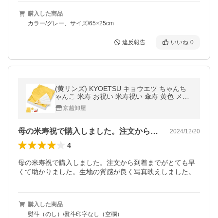
購入した商品
カラー/グレー、サイズ/65×25cm
違反報告
いいね
0
(黄リンズ) KYOETSU キョウエツ ちゃんち
ゃんこ 米寿 お祝い 米寿祝い 傘寿 黄色 メン
ズ レディース 3点セット(ちゃんちゃんこ、
京越卸屋
頭巾、扇子) (rg)
母の米寿祝で購入しました。注文から到着…
2024/12/20
4
母の米寿祝で購入しました。注文から到着までがとても早
くて助かりました。生地の質感が良く写真映えしました。
購入した商品
熨斗（のし）/熨斗印字なし（空欄）