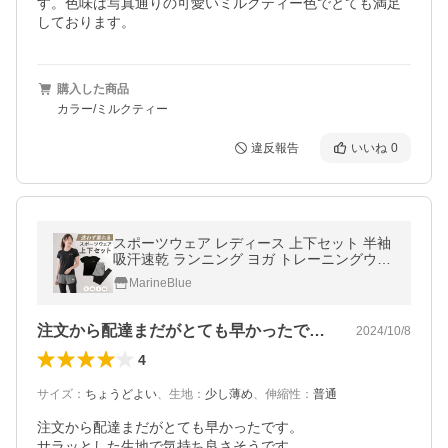
す。色味は写真通りの可愛いミルクティー色でとても満足
しております。
購入した商品
カラー/ミルクティー
違反報告
いいね
0
スポーツウェア レディース 上下セット 半袖
吸汗速乾 ランニング ヨガ トレーニングウェ
ア S M L XL
MarineBlue
注文から配達まだがとても早かったです。…
2024/10/8
4
サイズ
：
ちょうどよい
、
生地
：
少し薄め
、
伸縮性
：
普通
注文から配達まだがとても早かったです。

サラッとした生地で気持ち良さそうです。
