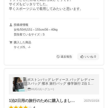
サイズもピッタリでした。

早くスポーツジムで着用してみたいと思います。
投稿者情報
女性/50代/151～155cm/36～40kg
普段着ているサイズ：S
購入した商品
サイズ/S、-/-
違反報告
いいね
0
ボストンバッグ レディース バッグ レディー
スバッグ 撥水 旅行バッグ 修学旅行 2泊 1泊
旅行 キャリーオンバッグ 大容量 軽量
HUG.U(ハグユー)
1泊2日用の旅行のために購入しました。…
2025/10/18
4