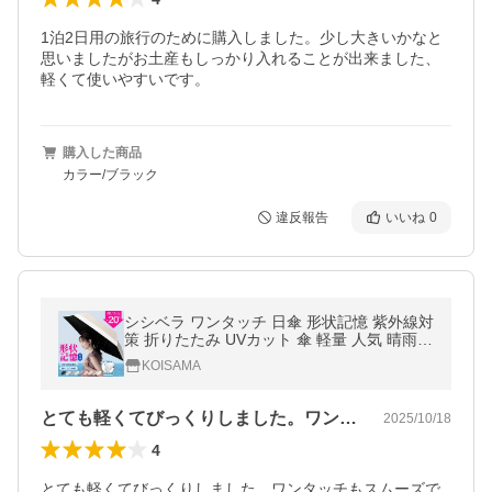
1泊2日用の旅行のために購入しました。少し大きいかなと
思いましたがお土産もしっかり入れることが出来ました、
軽くて使いやすいです。
購入した商品
カラー/ブラック
違反報告
いいね
0
シシベラ ワンタッチ 日傘 形状記憶 紫外線対
策 折りたたみ UVカット 傘 軽量 人気 晴雨兼
用 遮光遮熱 丈夫 レディース 花柄 メンズ ゴ
KOISAMA
ルフ キャンプ 夏
とても軽くてびっくりしました。ワンタッ…
2025/10/18
4
とても軽くてびっくりしました。ワンタッチもスムーズで