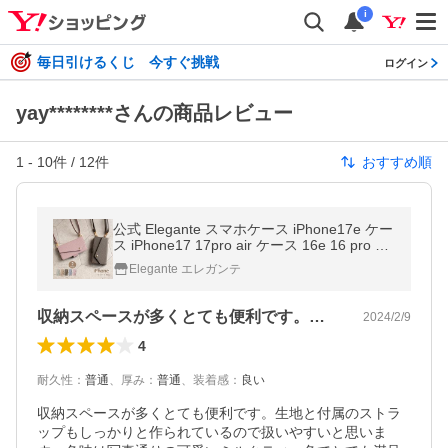
i
毎日引けるくじ 今すぐ挑戦
ログイン
yay********さんの商品レビュー
1
-
10
件 /
12
件
おすすめ順
公式 Elegante スマホケース iPhone17e ケー
ス iPhone17 17pro air ケース 16e 16 pro 15
14 ケース 手帳型 スマホショルダー iPhone
Elegante エレガンテ
SE3 手帳 手帳型ケース YH
収納スペースが多くとても便利です。生地…
2024/2/9
4
耐久性
：
普通
、
厚み
：
普通
、
装着感
：
良い
収納スペースが多くとても便利です。生地と付属のストラ
ップもしっかりと作られているので扱いやすいと思いま