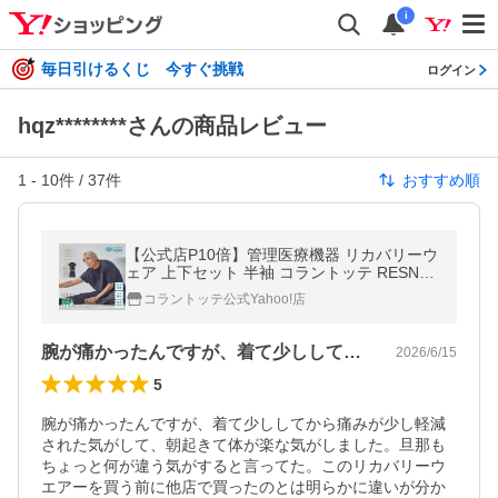
i
毎日引けるくじ 今すぐ挑戦
ログイン
hqz********さんの商品レビュー
1
-
10
件 /
37
件
おすすめ順
【公式店P10倍】管理医療機器 リカバリーウ
ェア 上下セット 半袖 コラントッテ RESNO
レスノ リカバリーパジャマ メンズ レディー
コラントッテ公式Yahoo!店
ス リカバリーウエア
腕が痛かったんですが、着て少ししてから…
2026/6/15
5
腕が痛かったんですが、着て少ししてから痛みが少し軽減
された気がして、朝起きて体が楽な気がしました。旦那も
ちょっと何が違う気がすると言ってた。このリカバリーウ
エアーを買う前に他店で買ったのとは明らかに違いが分か