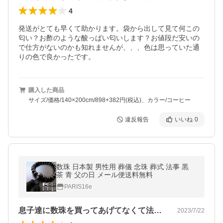
4
発送がとても早くて助かります。袋から出して見て何この
匂い？お酢のような酸っぱい匂いします？お値段だ安いの
で仕方がないのかも知れませんが、、、色は思っていた通
りの色で良かったです。
購入した商品
サイズ/価格/140×200cm/898+382円(税込)、カラー/コーヒー
違反報告
いいね
0
数珠 日本製 男性用 葬儀 念珠 葬式 法事 黒
茶 青 父の日 メール便送料無料
PARIS16e
息子達に数珠を買ってあげてなくて法事が…
2023/7/22