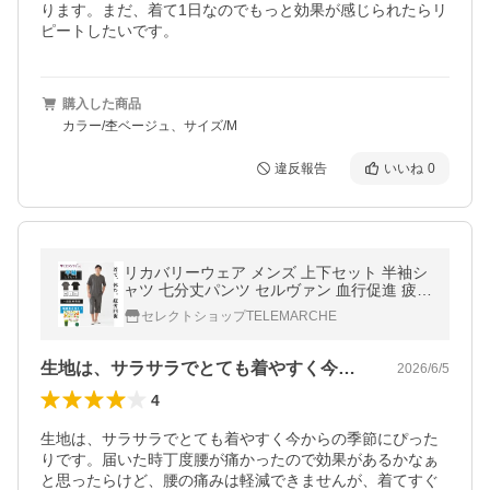
ります。まだ、着て1日なのでもっと効果が感じられたらリ
ピートしたいです。
購入した商品
カラー/杢ベージュ、サイズ/M
違反報告
いいね
0
リカバリーウェア メンズ 上下セット 半袖シ
ャツ 七分丈パンツ セルヴァン 血行促進 疲労
回復 疲れ ギフト 贈り物 父の日
セレクトショップTELEMARCHE
生地は、サラサラでとても着やすく今から…
2026/6/5
4
生地は、サラサラでとても着やすく今からの季節にぴった
りです。届いた時丁度腰が痛かったので効果があるかなぁ
と思ったらけど、腰の痛みは軽減できませんが、着てすぐ