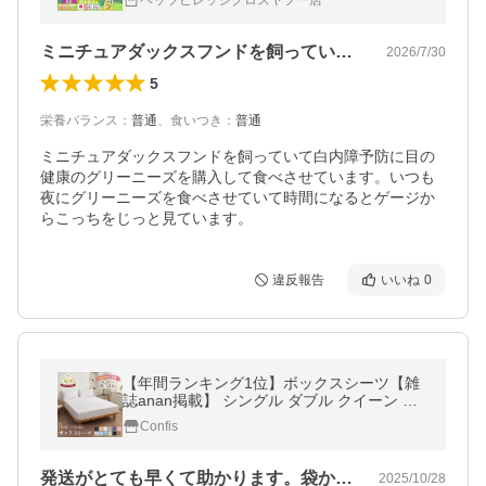
ペッツビレッジクロスヤフー店
ミニチュアダックスフンドを飼っていて白…
2026/7/30
5
栄養バランス
：
普通
、
食いつき
：
普通
ミニチュアダックスフンドを飼っていて白内障予防に目の
健康のグリーニーズを購入して食べさせています。いつも
夜にグリーニーズを食べさせていて時間になるとゲージか
らこっちをじっと見ています。
違反報告
いいね
0
【年間ランキング1位】ボックスシーツ【雑
誌anan掲載】 シングル ダブル クイーン マ
ットレスカバー ピーチスキン 通気性 快眠 無
Confis
地 ポリエステル
発送がとても早くて助かります。袋から出…
2025/10/28