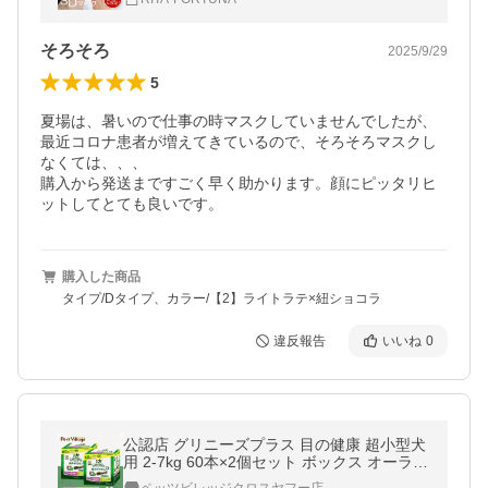
ク 小顔 花粉対策 おしゃれ
そろそろ
2025/9/29
5
夏場は、暑いので仕事の時マスクしていませんでしたが、
最近コロナ患者が増えてきているので、そろそろマスクし
なくては、、、

購入から発送まですごく早く助かります。顔にピッタリヒ
ットしてとても良いです。
購入した商品
タイプ/Dタイプ、カラー/【2】ライトラテ×紐ショコラ
違反報告
いいね
0
公認店 グリニーズプラス 目の健康 超小型犬
用 2-7kg 60本×2個セット ボックス オーラル
ケア