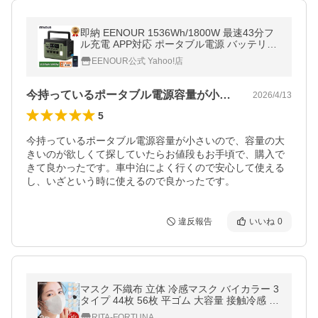
即納 EENOUR 1536Wh/1800W 最速43分フ
ル充電 APP対応 ポータブル電源 バッテリー
充電器 リン酸鉄リ UPS機能 1Hフル充電 防
EENOUR公式 Yahoo!店
災グッズ 災害対策 P1500PLUS
今持っているポータブル電源容量が小さい…
2026/4/13
5
今持っているポータブル電源容量が小さいので、容量の大
きいのが欲しくて探していたらお値段もお手頃で、購入で
きて良かったです。車中泊によく行くので安心して使える
し、いざという時に使えるので良かったです。
違反報告
いいね
0
マスク 不織布 立体 冷感マスク バイカラー 3
タイプ 44枚 56枚 平ゴム 大容量 接触冷感 敏
感肌に優しい不織布マスク 冷感 カラーマス
RITA-FORTUNA