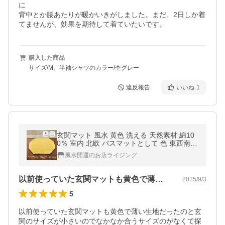
に

背中とか腰あたりが暖かいきがしました。まだ、2日しか着
購入した商品
サイズ/M、半袖シャツのカラー/杢グレー
違反報告
いいね
1
玄関マット 風水 黄色 洗える 天然素材 綿10
0％ 室内 北欧 バスマットとして 色 東西南北
おしゃれ かわいい 60×40 八角形 無地 洗え
風水開運のお店ライジング
る ゴールド
以前使っていた玄関マットも黄色で薄い生…
2025/9/3
5
以前使っていた玄関マットも黄色で薄い生地だったのと玄
関のサイズが小さいのでなかなか合うサイズのがなくて探