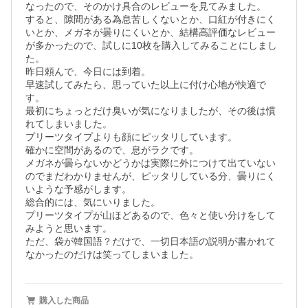
なったので、そのかけ具合のレビューを見てみました。

すると、隙間がある為息苦しくないとか、口紅が付きにく
いとか、メガネが曇りにくいとか、結構高評価なレビュー
が多かったので、試しに10枚を購入してみることにしまし
た。

昨日頼んで、今日には到着。

早速試してみたら、思っていた以上に付け心地が快適で
す。

最初にちょっとだけ臭いが気になりましたが、その後は慣
れてしまいました。

プリーツタイプよりも顔にピッタリしています。

確かに空間があるので、息がラクです。

メガネが曇らないかどうかは実際に外につけて出ていない
のでまだわかりませんが、ピッタリしている分、曇りにく
いような予感がします。

総合的には、気にいりました。

プリーツタイプが山ほどあるので、色々と使い分けをして
みようと思います。

ただ、袋が韓国語？だけで、一切日本語の説明が書かれて
なかったのだけは笑ってしまいました。
購入した商品