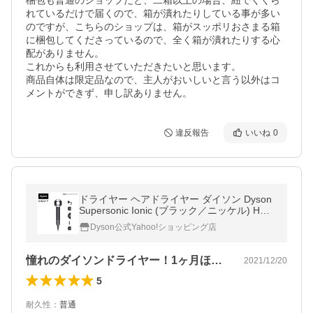
梱包も普通のショップだと、二箱以上の場合、紐でくくら
れているだけで届くので、箱が潰れたりしている事が多い
のですが、こちらのショップは、箱がスッポリおさまる箱
に梱包してくださっているので、全く箱が潰れたりする心
配がありません。

これからも利用させていただきたいと思います。

商品自体は限定品なので、主人がおいしいと言う以外はコ
メントができず、申し訳ありません。
違反報告
いいね
0
ドライヤー ヘアドライヤー ダイソン Dyson
Supersonic Ionic (ブラック／ニッケル) HD0
8 ULF BBN N
Dyson公式Yahoo!ショッピング店
憧れのダイソンドライヤー！1ヶ月ほど前…
2021/12/20
5
耐久性
：
普通