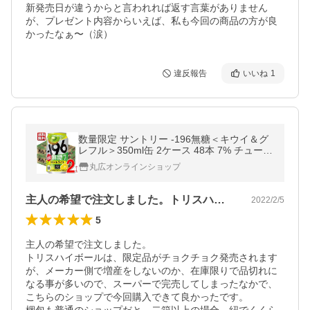
新発売日が違うからと言われれば返す言葉がありません
が、プレゼント内容からいえば、私も今回の商品の方が良
かったなぁ〜（涙）
違反報告
いいね
1
数量限定 サントリー -196無糖＜キウイ＆グ
レフル＞350ml缶 2ケース 48本 7% チューハ
イ サワー 196 無糖 送料無料 一部除
丸広オンラインショップ
主人の希望で注文しました。トリスハイボ…
2022/2/5
5
主人の希望で注文しました。

トリスハイボールは、限定品がチョクチョク発売されます
が、メーカー側で増産をしないのか、在庫限りで品切れに
なる事が多いので、スーパーで完売してしまったなかで、
こちらのショップで今回購入できて良かったです。
