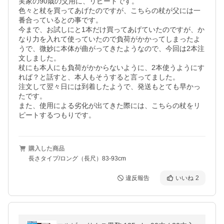
実家の90歳の父用に、リピートです。

色々と杖を買ってあげたのですが、こちらの杖が父には一
番合っているとの事です。

今まで、お試しにと1本だけ買ってあげていたのですが、か
なり力を入れて使っていたので負荷がかかってしまったよ
うで、微妙に本体が曲がってきたようなので、今回は2本注
文しました。

杖にも本人にも負荷がかからないように、2本使うようにす
れば？と話すと、本人もそうすると言ってました。

注文して翌々日には到着したようで、発送もとても早かっ
たです。

また、使用による劣化が出てきた際には、こちらの杖をリ
ピートするつもりです。
購入した商品
長さタイプ/ロング（長尺）83-93cm
違反報告
いいね
2