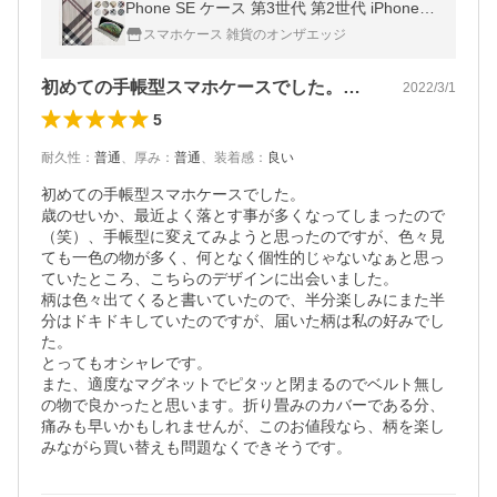
Phone SE ケース 第3世代 第2世代 iPhone S
E2 11 X Xs XR 8 7 6s 6 手帳 スマホケース
スマホケース 雑貨のオンザエッジ
カバー 手帳型 耐衝撃 革
初めての手帳型スマホケースでした。歳の…
2022/3/1
5
耐久性
：
普通
、
厚み
：
普通
、
装着感
：
良い
初めての手帳型スマホケースでした。

歳のせいか、最近よく落とす事が多くなってしまったので
（笑）、手帳型に変えてみようと思ったのですが、色々見
ても一色の物が多く、何となく個性的じゃないなぁと思っ
ていたところ、こちらのデザインに出会いました。

柄は色々出てくると書いていたので、半分楽しみにまた半
分はドキドキしていたのですが、届いた柄は私の好みでし
た。

とってもオシャレです。

また、適度なマグネットでピタッと閉まるのでベルト無し
の物で良かったと思います。折り畳みのカバーである分、
痛みも早いかもしれませんが、このお値段なら、柄を楽し
みながら買い替えも問題なくできそうです。