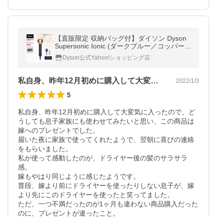
【直販限定 収納バッグ付】ダイソン Dyson
Supersonic Ionic (ダークブルー／コッパー)
収納ボックス、コーム・ブラシ付 HD08 ULF
Dyson公式Yahoo!ショッピング店
DBBC BXBR
私自身、昨年12月初めに購入して大変気…
2022/1/3
5
私自身、昨年12月初めに購入して大変気に入ったので、ど
うしても息子家族にも使わせてみたいと思い、この商品は
嫁へのプレゼントでした。

届いた夜に家族で使ってくれたようで、翌朝に喜びの連絡
をもらいました。

私が使って感動したのが、ドライヤー後の髪のサラサラ
感。

嫁もやはり同じように感じたようです。

普段、嫁より前にドライヤーを使ったりしない息子が、嫁
より先にこのドライヤーを使ったと笑ってました。

ただ、一つ不満だったのが1ヶ月も違わない商品購入だった
のに、プレゼントが違ったこと。
