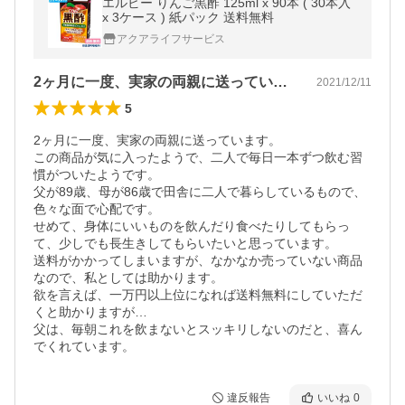
エルビー りんご黒酢 125ml x 90本 ( 30本入
x 3ケース ) 紙パック 送料無料
アクアライフサービス
2ヶ月に一度、実家の両親に送っています…
2021/12/11
5
2ヶ月に一度、実家の両親に送っています。

この商品が気に入ったようで、二人で毎日一本ずつ飲む習
慣がついたようです。

父が89歳、母が86歳で田舎に二人で暮らしているもので、
色々な面で心配です。

せめて、身体にいいものを飲んだり食べたりしてもらっ
て、少しでも長生きしてもらいたいと思っています。

送料がかかってしまいますが、なかなか売っていない商品
なので、私としては助かります。

欲を言えば、一万円以上位になれば送料無料にしていただ
くと助かりますが…

父は、毎朝これを飲まないとスッキリしないのだと、喜ん
でくれています。
違反報告
いいね
0