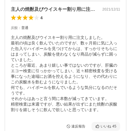
主人の焼酎及びウイスキー割り用に注文し…
2021/12/11
4
炭酸
：
普通
主人の焼酎及びウイスキー割り用に注文しました。

最初の頃は良く飲んでいたのですが、数ヶ月前に気に入っ
た缶入りハイボールを見つけてからは、すっかりそちらに
はまってしまい、炭酸を使わなくなり商品が減らずに困っ
ていました。

ところが最近、あまり嬉しい事ではないのですが、肝臓の
エコー検査に引っかかってしまい、近々精密検査を受ける
事になった途端にお酒を控えるようになり、その代わりに
この炭酸水を飲むようになりました。

何でも、ハイボールを飲んでいるような気分になるのだそ
うです。

それからはあっと言う間に本数が減ってきています。

精密検査は来週ですが、悪い結果が出ずにまた焼酎の炭酸
割りを嬉しそうに飲んで欲しいと思っています。
違反報告
いいね
45