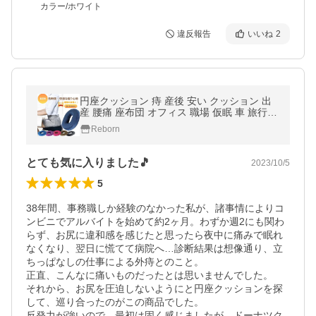
カラー/ホワイト
違反報告
いいね
2
円座クッション 痔 産後 安い クッション 出
産 腰痛 座布団 オフィス 職場 仮眠 車 旅行
ドーナツクッション 高反発 骨盤 猫背矯正
Reborn
とても気に入りました🎵
2023/10/5
5
38年間、事務職しか経験のなかった私が、諸事情によりコ
ンビニでアルバイトを始めて約2ヶ月。わずか週2にも関わ
らず、お尻に違和感を感じたと思ったら夜中に痛みで眠れ
なくなり、翌日に慌てて病院へ…診断結果は想像通り、立
ちっぱなしの仕事による外痔とのこと。

正直、こんなに痛いものだったとは思いませんでした。

それから、お尻を圧迫しないようにと円座クッションを探
して、巡り合ったのがこの商品でした。

反発力が強いので、最初は固く感じましたが、ドーナツク