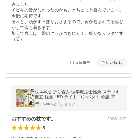
みました。

イビキの音がなかったのかも、とちょっと喜んでいます。

今後に期待です。

それと、頭がすっぽりおさまるので、何か包まれてる感じ
がして落ち着きます。

加えて言えば、髪のクセがつきにくく、朝かなりラクです
（笑）

違反報告
いいね
15
杖 4本足 折り畳み 理学療法士推薦 ステッキ
自立 軽量 LED ライト コンパクト 介護 アル
ミ 伸縮 4点 歩行支援
HAVIKA公式ショップ
おすすめの杖です。
2022/12/20
5