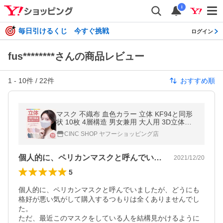
i
毎日引けるくじ 今すぐ挑戦
ログイン
fus********さんの商品レビュー
1
-
10
件 /
22
件
おすすめ順
マスク 不織布 血色カラー 立体 KF94と同形
状 10枚 4層構造 男女兼用 大人用 3D立体加
工 高密度フィルター韓国マスク 防塵 ほこり
CINC SHOP ヤフーショッピング店
黄砂 花粉対策 ウイルス
個人的に、ペリカンマスクと呼んでいまし…
2021/12/20
5
個人的に、ペリカンマスクと呼んでいましたが、どうにも
格好が悪い気がして購入するつもりは全くありませんでし
た。

ただ、最近このマスクをしている人を結構見かけるように