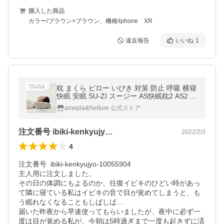
購入した商品
カラー/ブラウン×ブラウン、機種/iphone XR
違反報告
いいね
1
枕 まくら ピロー いびき 対策 防止 呼吸 横寝
快眠 安眠 SU-ZI スージー AS快眠枕2 AS2 ネ
ルチャー 敬老の日
amepla&Nelture 公式ストア
注文番号 ibiki-kenkyujy…
2022/2/3
4
注文番号	ibiki-kenkyujyo-10055904

主人用に注文しました。

その日の体調にもよるのか、往復イビキのひどい時があっ
て隣に寝ている私はイビキの音で目が覚めてしまうと、も
う眠れなくなることもしばしば…

届いた昨夜から早速使ってもらいましたが、夜中に必ず一
度は目が覚める私が、今朝は5時過ぎまで一度も起きずに済