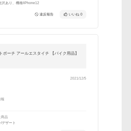
沢あり、機種/iPhone12
違反報告
いいね
0
ウエストポーチ アールエスタイチ 【バイク用品】
2021/12/5
情報
た商品
/デザート