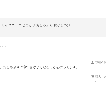
ビ サイズM ワニとことり おしゃぶり 寝かしつけ
た…
投稿者
、おしゃぶりで寝つきがよくなることを祈ってます。
-
購入し
-