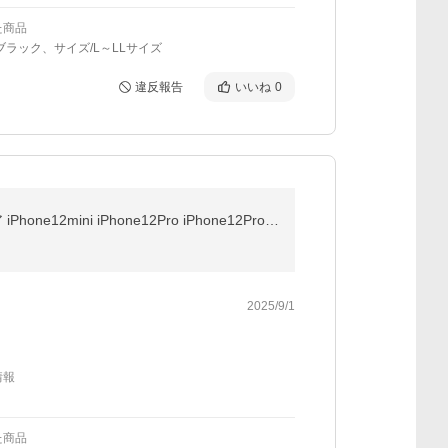
た商品
ブラック、サイズ/L～LLサイズ
違反報告
いいね
0
【安心の2枚セット】 iPhone12 フィルム スマホフィルム さらさら 指紋 ブルーライトカット アンチグレア iPhone12mini iPhone12Pro iPhone12ProMax 液晶保護
2025/9/1
情報
た商品