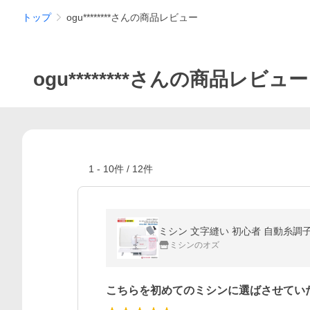
トップ
ogu********さんの商品レビュー
ogu********さんの商品レビュー
1
-
10
件 /
12
件
ミシン 文字縫い 初心者 自動糸調子 シ
ミシンのオズ
こちらを初めてのミシンに選ばさせてい