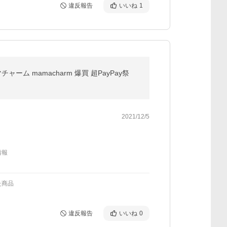
違反報告
いいね
1
ム mamacharm 爆買 超PayPay祭
2021/12/5
情報
た商品
違反報告
いいね
0