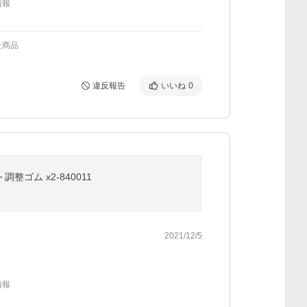
情報
た商品
違反報告
いいね
0
ゴム x2-840011
2021/12/5
情報