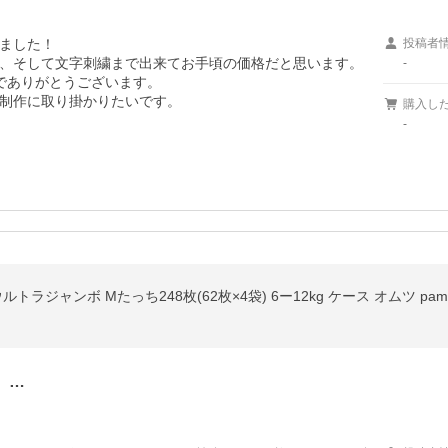
ました！

投稿者
、そして文字刺繍まで出来てお手頃の価格だと思います。

-
でありがとうございます。

制作に取り掛かりたいです。
購入し
-
ラジャンボ Mたっち248枚(62枚×4袋) 6ー12kg ケース オムツ pamp
、…