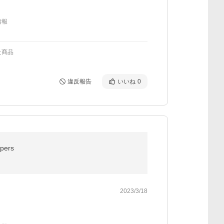
情報
た商品
違反報告
いいね
0
ers
2023/3/18