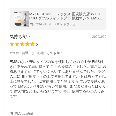
MYTREX マイトレックス 正規販売店 W FIT
PRO ダブルフィットプロ 振動マシン EMS
温熱 バンド付き おうちエクササイズ
COX-ONLINE SHOP ヤフー店
気持ち良い
2022/3/10
5
耐久性
：
普通
、
使い心地
：
とても良い
EMSのない 安いタイプの物を使用してたのですが EMS付
きに惹かれて思い切って こちらを購入しました。重さは 結
構ありますが 待てないぐらいではありませんでした。ラグ
の上に ヨガ用マットの上で使用してますが 音は思ってた以
上に静かでした。以前使用してた物よりも ブルブル感があ
って EMSはレベル15ぐらいで使用。まだまだ使ったばかり
で 耐久性など わからないですが 毎日 使用するのが楽しみ
です。
購入した商品