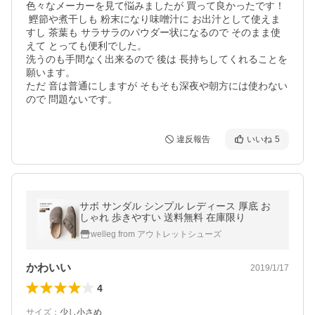
色々なメーカーを見て悩みましたが 買って良かったです！

 鰹節や煮干しも 粉末になり味噌汁に お出汁として使えま
すし 茶葉も サラサラのパウダー状になるので そのまま使
えて とっても便利でした。

洗うのも手間なく出来るので 後は 長持ちしてくれることを
願います。

ただ 音は普通にしますが そもそも深夜や朝方には使わない
ので 問題ないです。
違反報告
いいね
5
サボ サンダル シンプル レディース 厚底 お
しゃれ 歩きやすい 送料無料 在庫限り
welleg from アウトレットシューズ
かわいい
2019/1/17
4
サイズ
：
少し小さめ