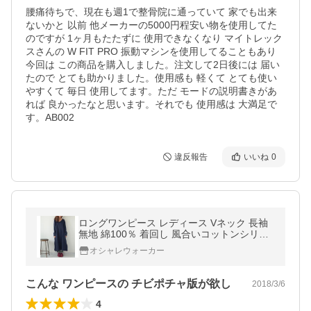
腰痛待ちで、現在も週1で整骨院に通っていて 家でも出来
ないかと 以前 他メーカーの5000円程安い物を使用してた
のですが 1ヶ月もたたずに 使用できなくなり マイトレック
スさんの W FIT PRO 振動マシンを使用してることもあり 
今回は この商品を購入しました。注文して2日後には 届い
たので とても助かりました。使用感も 軽くて とても使い
やすくて 毎日 使用してます。ただ モードの説明書きがあ
れば 良かったなと思います。それでも 使用感は 大満足で
す。AB002
違反報告
いいね
0
ロングワンピース レディース Vネック 長袖
無地 綿100％ 着回し 風合いコットンシリー
ズ『着回しゆる感デザインワンピース』【メ
オシャレウォーカー
ール便不可】
こんな ワンピースの チビポチャ版が欲し
2018/3/6
4