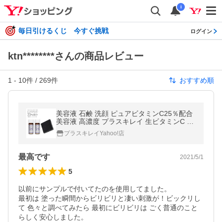
i
毎日引けるくじ 今すぐ挑戦
ログイン
ktn********さんの商品レビュー
1
-
10
件 /
269
件
おすすめ順
美容液 石鹸 洗顔 ピュアビタミンC25％配合
美容液 高濃度 プラスキレイ 生ビタミンC く
すみ キメ ハリ 毛穴 プラスピュアVC25ミニ
プラスキレイYahoo!店
2本ミニ石鹸セット メール便
最高です
2021/5/1
5
以前にサンプルで付いてたのを使用してました。

最初は 塗った瞬間からビリビリと凄い刺激が！ビックリし
て 色々と調べてみたら 最初にビリビリは ごく普通のこと
らしく安心しました。
