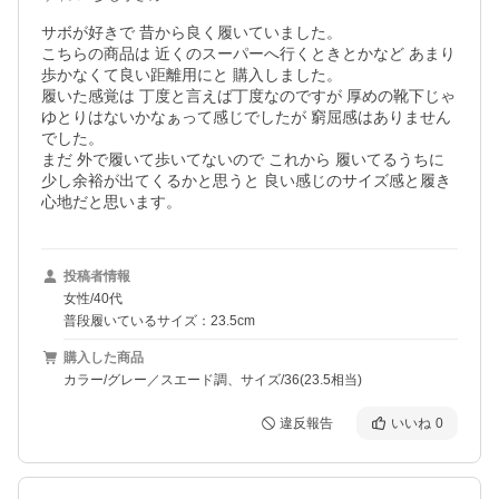
サボが好きで 昔から良く履いていました。

こちらの商品は 近くのスーパーへ行くときとかなど あまり
歩かなくて良い距離用にと 購入しました。

履いた感覚は 丁度と言えば丁度なのですが 厚めの靴下じゃ 
ゆとりはないかなぁって感じでしたが 窮屈感はありません
でした。

まだ 外で履いて歩いてないので これから 履いてるうちに 
少し余裕が出てくるかと思うと 良い感じのサイズ感と履き
心地だと思います。
投稿者情報
女性/40代
普段履いているサイズ：23.5cm
購入した商品
カラー/グレー／スエード調、サイズ/36(23.5相当)
違反報告
いいね
0