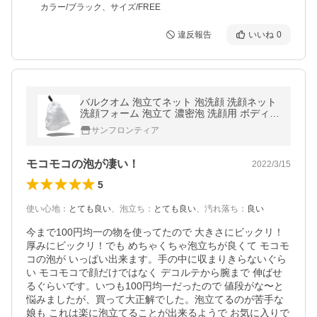
カラー/ブラック、サイズ/FREE
違反報告
いいね
0
バルクオム 泡立てネット 泡洗顔 洗顔ネット
洗顔フォーム 泡立て 濃密泡 洗顔用 ボディ用
BULKHOMME THE BUBBLE NET
サンフロンティア
モコモコの泡が凄い！
2022/3/15
5
使い心地
：
とても良い
、
泡立ち
：
とても良い
、
汚れ落ち
：
良い
今まで100円均一の物を使ってたので 大きさにビックリ！
厚みにビックリ！でも めちゃくちゃ泡立ちが良くて モコモ
コの泡が いっぱい出来ます。手の中に収まりきらないぐら
い モコモコで顔だけではなく デコルテから腕まで 伸ばせ
るぐらいです。いつも100円均一だったので 値段がな〜と
悩みましたが、買って大正解でした。泡立てるのが苦手な
娘も これは楽に泡立てることが出来るようで お気に入りで