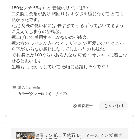
150センチ 65キロと 普段のサイズは3Ｘ。

二の腕も余裕があり 胸回りも キツさを感じなくて とても 
良かったです。

ただ 身長の低い私には 長すぎて 引きずって歩いてるよう
に見えてしまうのが残念。

裾上げして 着用するしかないのが残念。

裾の方の ラインが入ってるデザインが 可愛いけど そこか
ら下が いらない感じになってしまったのも残念。

でも 身長が160ぐらいある人なら 可愛く オシャレに着こな
せると思います！

生地も しっかりしていて 春頃に活躍しそうです！
購入した商品
カラー/グレー(5-65)、サイズ/-
違反報告
いいね
1
健康サンダル 天然石 レディース メンズ 室内