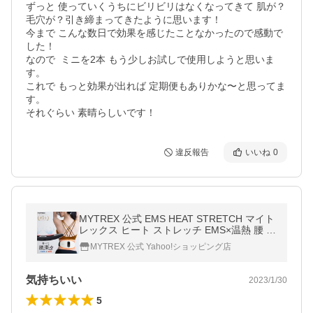
ずっと 使っていくうちにビリビリはなくなってきて 肌が？
毛穴が？引き締まってきたように思います！

今まで こんな数日で効果を感じたことなかったので感動で
した！

なので  ミニを2本 もう少しお試しで使用しようと思いま
す。

これで もっと効果が出れば 定期便もありかな〜と思ってま
す。

それぐらい 素晴らしいです！
違反報告
いいね
0
MYTREX 公式 EMS HEAT STRETCH マイト
レックス ヒート ストレッチ EMS×温熱 腰 サ
ポーター 低周波 筋膜 温め リリース 健康 グ
MYTREX 公式 Yahoo!ショッピング店
ッズ
気持ちいい
2023/1/30
5