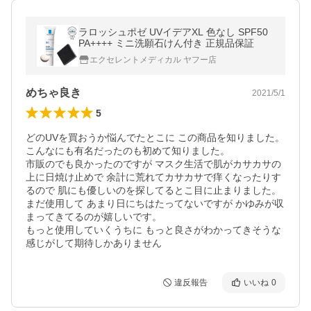
ラロッシュポゼ UVイデアXL 色なし SPF50
PA++++ ミニ洗願石けん付き 正規品保証
エクセレントメディカル ヤフー店
めちゃ良き
2021/5/1
5
どのUVを買おうか悩んでたとこに この商品を知りました。

こんなにも有名だったのも初めて知りました。

市販のでも良かったのですが マスク生活で肌がカサカサの
上に日焼け止めで 余計に荒れてカサカサで痒くなったりす
るので 肌にも優しいのを探してるとこ目に止まりました。

まだ使用して あまり日にちはたってないですが かゆみが収
まってきてるのが嬉しいです。

もっと使用していくうちに もっと良さがわかってきそうな
感じがして期待しかありません
違反報告
いいね
0