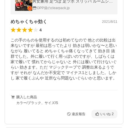
男女兼用 足つぼ 足ツボ スリッパ ルームシュ
ーズ
OPP袋のclearpack.jp
めちゃくちゃ効く
2021/8/11
4
この手のものを使用するのは初めてなので 他との比較は出
来ないですが 最初は思ってたより 効きは弱いかな〜と思い
ながら 履いてると めちゃくちゃ痛くなってきて 効き目 抜
群でした。外に履いて行く用っぽいのですが、しばらくは
家で履いて 慣れてからじゃないと 外には履いて行けないぐ
らい 効きます。ただ マジックテープで 調整出来るようで
すが それが なんだか不安定で マイナス1としました。しか
し 家で履くぶんや 近所なら問題ないぐらいかと思います。
購入した商品
カラー/ブラック、サイズ/S
違反報告
いいね
2