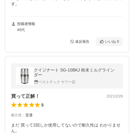
す。
投稿者情報
40代
違反報告
いいね
0
クイジナート SG-10BKJ 粉末ミルグライン
ダー
ベストテック ヤフー店
買って正解！
2021/2/28
5
耐久性
：
普通
まだ 買って2回しか使用してないので耐久性は わかりませ
ん。
