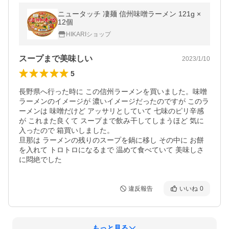
ニュータッチ 凄麺 信州味噌ラーメン 121g ×
12個
HIKARIショップ
スープまで美味しい
2023/1/10
5
長野県へ行った時に この信州ラーメンを買いました。味噌
ラーメンのイメージが 濃いイメージだったのですが このラ
ーメンは 味噌だけど アッサリとしていて 七味のピリ辛感
が これまた良くて スープまで飲み干してしまうほど 気に
入ったので 箱買いしました。

旦那は ラーメンの残りのスープを鍋に移し その中に お餅
を入れて トロトロになるまで 温めて食べていて 美味しさ
に悶絶でした
違反報告
いいね
0
もっと見る