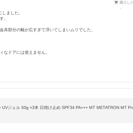
購入し
-
しました。

す。

金具部分の幅が広すぎて浮いてしまいムリでした。

ィなドアには使えません。
ジェル 50g ×3本 日焼け止め SPF34 PA+++ MT METATRON MT Pro