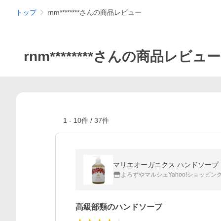
トップ
rnm********さんの商品レビュー
rnm********さんの商品レビュー
1
-
10
件 /
37
件
マリエオーガニクス ハンドソープ プルメ
よろずやマルシェYahoo!ショッピン
高級部類のハンドソープ