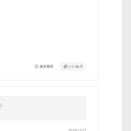
違反報告
いいね
0
K〉
2024/12/23