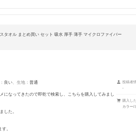
スタオル まとめ買い セット 吸水 厚手 薄手 マイクロファイバー
：
良い
、
生地
：
普通
投稿者
-
メになってきたので即乾で検索し、こちらを購入してみまし
購入し
カラー/
ました。

す。
