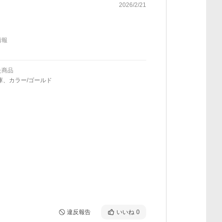
2026/2/21
情報
た商品
庫、カラー/ゴールド
違反報告
いいね
0