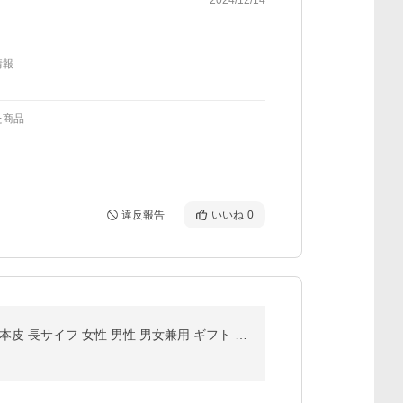
情報
た商品
違反報告
いいね
0
長財布 蛇革 パイソン レディース メンズ ラウンド 財布 ゴールド 金 ヘビ 本革 金運 風水 開運 人気 大容量 本皮 長サイフ 女性 男性 男女兼用 ギフト 送料無料