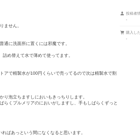
投稿者
-
りません。

購入し
-
普通に洗面所に置くには邪魔です。

、詰め替えて水で薄めて使ってます。

トアで精製水が100円くらいで売ってるので次は精製水で割
かり泡立ちますしにおいもきっちりします。

ばらくプルメリアのにおいがしますし、手もしばらくずっと
いればあっという間になくなると思います。
