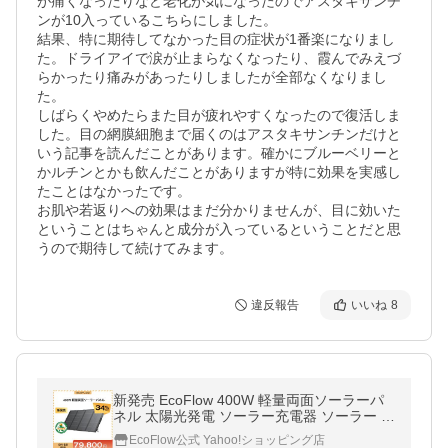
が痛くなったりなど老化が気になったのでアスタキサンチ
ンが10入っているこちらにしました。

結果、特に期待してなかった目の症状が1番楽になりまし
た。ドライアイで涙が止まらなくなったり、霞んでみえづ
らかったり痛みがあったりしましたが全部なくなりまし
た。

しばらくやめたらまた目が疲れやすくなったので復活しま
した。目の網膜細胞まで届くのはアスタキサンチンだけと
いう記事を読んだことがあります。確かにブルーベリーと
かルチンとかも飲んだことがありますが特に効果を実感し
たことはなかったです。

お肌や若返りへの効果はまだ分かりませんが、目に効いた
ということはちゃんと成分が入っているということだと思
うので期待して続けてみます。
違反報告
いいね
8
新発売 EcoFlow 400W 軽量両面ソーラーパ
ネル 太陽光発電 ソーラー充電器 ソーラー 車
中泊 キャンプ 防災グッズ 停電 折り畳み コ
EcoFlow公式 Yahoo!ショッピング店