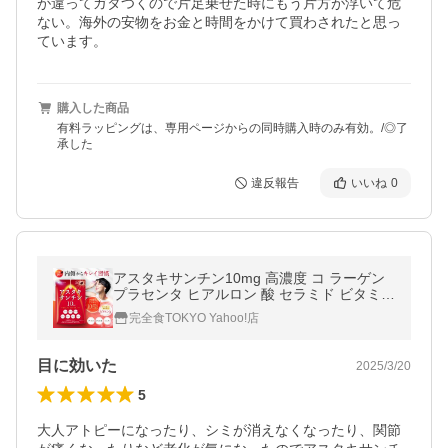
が違ってガタつくので片足乗せた時にもう片方が浮いて危
ない。海外の安物をお金と時間をかけて買わされたと思っ
ています。
購入した商品
有料ラッピングは、専用ページからの同時購入時のみ有効。/◎了
承した
違反報告
いいね
0
アスタキサンチン10mg 高濃度 コ ラーゲン
プラセンタ ヒアルロン 酸 セラミド ビタミン
A ビタミン E ビタミンC サプリメント 目 新
完全食TOKYO Yahoo!店
日本ヘルス
目に効いた
2025/3/20
5
大人アトピーになったり、シミが消えなくなったり、関節