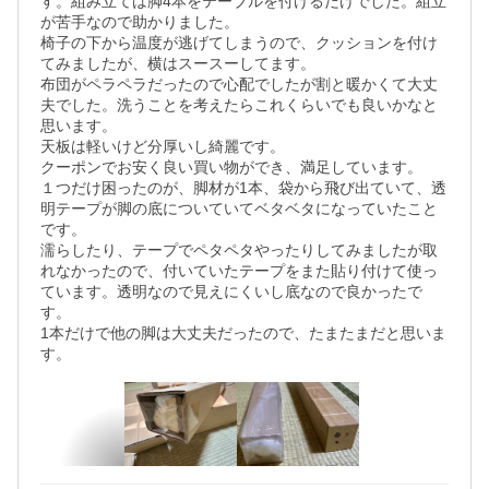
す。組み立ては脚4本をテーブルを付けるだけでした。組立
が苦手なので助かりました。

椅子の下から温度が逃げてしまうので、クッションを付け
てみましたが、横はスースーしてます。

布団がペラペラだったので心配でしたが割と暖かくて大丈
夫でした。洗うことを考えたらこれくらいでも良いかなと
思います。

天板は軽いけど分厚いし綺麗です。

クーポンでお安く良い買い物ができ、満足しています。

１つだけ困ったのが、脚材が1本、袋から飛び出ていて、透
明テープが脚の底についていてベタベタになっていたこと
です。

濡らしたり、テープでペタペタやったりしてみましたが取
れなかったので、付いていたテープをまた貼り付けて使っ
ています。透明なので見えにくいし底なので良かったで
す。

1本だけで他の脚は大丈夫だったので、たまたまだと思いま
す。