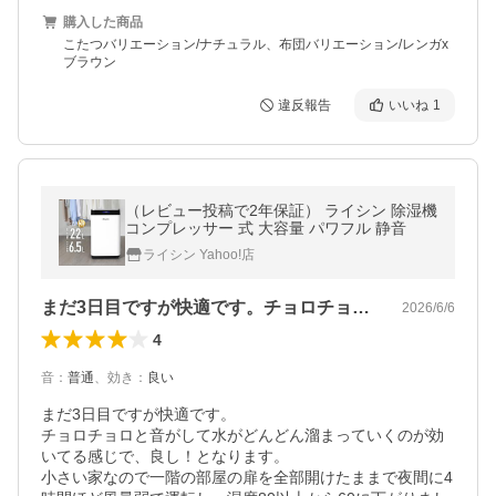
購入した商品
こたつバリエーション/ナチュラル、布団バリエーション/レンガx
ブラウン
違反報告
いいね
1
（レビュー投稿で2年保証） ライシン 除湿機
コンプレッサー 式 大容量 パワフル 静音
ライシン Yahoo!店
まだ3日目ですが快適です。チョロチョロ…
2026/6/6
4
音
：
普通
、
効き
：
良い
まだ3日目ですが快適です。

チョロチョロと音がして水がどんどん溜まっていくのが効
いてる感じで、良し！となります。

小さい家なので一階の部屋の扉を全部開けたままで夜間に4