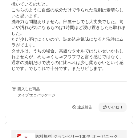
撒いているのだと。

こちらのように自然の成分だけで作られた洗剤は素晴らし
いと思います。

洗浄力も問題ありません。部屋干しでも大丈夫でした。匂
いや汚れが気になるものは1時間ほど浸け置きしたら取れま
した。

ただ少し溶けにくいので、詰め込み気味になると洗浄にム
ラがでます。

タオルは、うちの場合、高級なタオルではないせいかもし
れませんが、めちゃくちゃフワフワと言う感じではなく、
通常の洗剤だけで洗うのに比べれば少し柔らかいという感
じです。でもこれで十分です。またリピします。
購入した商品
タイプ/エコパッケージ
違反報告
いいね
1
送料無料 クランベリー100％ オーガニック