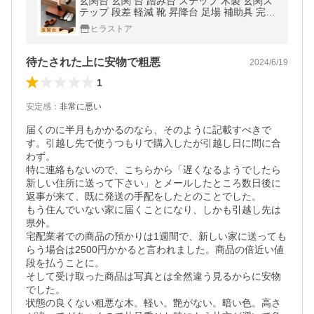
玄関台 玄関 台 踏み台 ステップ 木製 玄関ス
テップ 段差 軽減 靴 昇降台 足場 補助具 完成
品 おしゃれ 立ち上がり 高齢者
ヒラストア
待たされた上に安物で粗悪
2024/6/19
1
安定感
：
非常に悪い
届くのに半月もかかるのなら、そのように記載すべきで
す。引越し先で使うつもりで購入したが引越し日に間に合
わず。

特に連絡もないので、こちらから「遅くなるようでしたら
新しい住所に送って下さい」とメールしたところ数日後に
返事が来て、既に発送の手配をしたとのことでした。

もう住んでいない家に届くことになり、しかも引越し先は
県外。

宅配業者での商品の預かりは1週間で、新しい家に送っても
らう場合は2500円かかると言われました。商品の倍近い値
段を払うことに。

そして受け取った商品は写真とは全然違う見るからに安物
でした。

状態の良くない粗悪な木。軽い。艶がない。暗い色。高さ