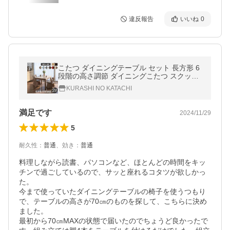
違反報告
いいね
0
こたつ ダイニングテーブル セット 長方形 6
段階の高さ調節 ダイニングこたつ スクット
105x80cm+省スペースこたつ布団セット ハ
KURASHI NO KATACHI
イタイプ おしゃれ 北欧[■]▽▲
満足です
2024/11/29
5
耐久性
：
普通
、
効き
：
普通
料理しながら読書、パソコンなど、ほとんどの時間をキッ
チンで過ごしているので、サッと座れるコタツが欲しかっ
た。

今まで使っていたダイニングテーブルの椅子を使うつもり
で、テーブルの高さが70㎝のものを探して、こちらに決め
ました。

最初から70㎝MAXの状態で届いたのでちょうど良かったで