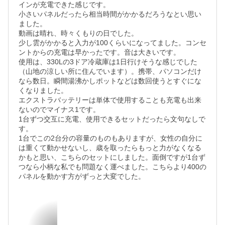
インが充電できた感じです。

小さいパネルだったら相当時間がかかるだろうなとい思い
ました。

動画は晴れ、時々くもりの日でした。

少し雲がかかると入力が100くらいになってました。コンセ
ントからの充電は早かったです。音は大きいです。

使用は、330Lの3ドア冷蔵庫は1日行けそうな感じでした
（山地の涼しい所に住んでいます）。携帯、パソコンだけ
なら数日。瞬間湯沸かしポットなどは数回使うとすぐにな
くなりました。

エクストラバッテリーは単体で使用することも充電も出来
ないのでマイナス1です。

1台ずつ交互に充電、使用できるセットだったら文句なしで
す。

1台でこの2台分の容量のものもありますが、女性の自分に
は重くて動かせないし、歳を取ったらもっと力がなくなる
かもと思い、こちらのセットにしました。面倒ですが1台ず
つなら小柄な私でも問題なく運べました。こちらより400の
パネルを動かす方がずっと大変でした。