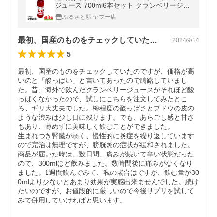
ジュース 700ml6本セット クランベリージュ
ース 無添加 お中元 美容と健康 尿路感染コー
ふるさと駅 ヤフー店
ルドプレス
最初、国産のものをチェックしていたので…
2024/9/14
5
最初、国産のものをチェックしていたのですが、価格が高
いのと「酸っぱい」と書いてあったので躊躇していまし
た。昔、海外で飲んだクランベリージュースがそれほど酸
っぱくなかったので、試しにこちらを注文してみたとこ
ろ、ギリ大丈夫でした。梅程度の酸っぱさとブドウの皮の
ような渋みは少し口に残ります。でも、あらごし感と甘さ
もあり、薄めずに美味しく飲むことができました。

生まれつき腎臓が弱く、慢性的に炎症を繰り返しています
ので完治は無理ですが、膀胱炎の症状が緩和されました。
商品が届いた時は、数日間、痛みが続いて辛い状態だった
ので、300mlほど飲みました。数時間後に痛みがなくなり
ました。1週間飲んでみて、私の場合はですが、飲む量が30
0mlより少ないとあまり効果が実感出来ませんでした。続け
たいのですが、お値段的に厳しいので今後サプリを試して
みて併用していければと思います。