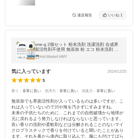
違反報告
いいね
1
one-g 2個セット 粉末洗剤 洗濯洗剤 合成界
面活性剤不使用 無添加 粉 エコ 粉末洗剤 部
屋干し 手肌環境に優しい 120回分 landry
Hot Market HMY
気に入っています
2024/12/25
5
香り
：
非常に良い
、
洗浄力
：
非常に良い
、
消臭力
：
非常に良い
無添加でも界面活性剤が入っているものは多いですが、こ
れは入っていないので川や海を汚さずにすみますね。

未来の子供たちのために、これまでの自然破壊から地球が
元に戻れるよう努力しなければならないと思っています。

良い香りの洗剤や柔軟剤などは分解されることのないマイ
クロプラスチックで香りを付けていると聞いたことがあり
ます。それを鼻から体内に取り込んで、服にも付けてばら