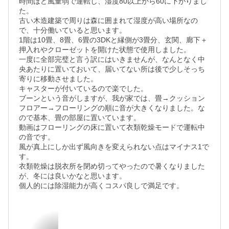
時間ほど風量弱で運転し、湿度80以上から60に下がりまし
た。

古い木造建築で周りは森に囲まれて湿度が高い場所なの
で、十分働いていると思います。

1階は10畳、8畳、6畳の3DKと縁側が3畳分、玄関、廊下＋
押入れやクローゼットを開けた状態で使用しました。

一度に全部完璧と言う訳にはいきませんが、なんとなく中
央あたりに置いておいて、届いてない所は後で少しそっち
寄りに移動させました。

キャスターが付いているので楽でした。

ブーンという音がしますが、我が家では、畳→クッション
フロアー→フローリングの順に音が大きくなりました。な
ので基本、畳の部屋に置いています。

動画はフローリングの床に置いて衣類乾燥モードで運転中
の音です。

風が真上にしか出ず風向きを変えられない点はマイナス1で
す。

衣類乾燥は脱衣所を閉め切ってやったので暑くなりました
が、冬には良いかなと思います。

個人的には除湿能力が高くコスパ良しで満足です。