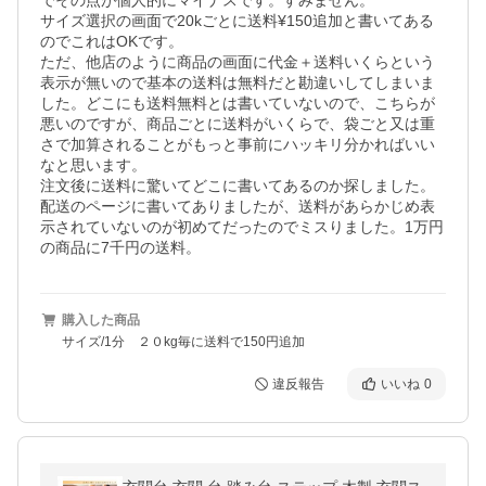
でその点が個人的にマイナスです。すみません。

サイズ選択の画面で20kごとに送料¥150追加と書いてある
のでこれはOKです。

ただ、他店のように商品の画面に代金＋送料いくらという
表示が無いので基本の送料は無料だと勘違いしてしまいま
した。どこにも送料無料とは書いていないので、こちらが
悪いのですが、商品ごとに送料がいくらで、袋ごと又は重
さで加算されることがもっと事前にハッキリ分かればいい
なと思います。

注文後に送料に驚いてどこに書いてあるのか探しました。
配送のページに書いてありましたが、送料があらかじめ表
示されていないのが初めてだったのでミスりました。1万円
の商品に7千円の送料。
購入した商品
サイズ/1分 ２０kg毎に送料で150円追加
違反報告
いいね
0