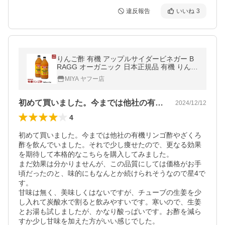
違反報告
いいね
3
りんご酢 有機 アップルサイダービネガー B
RAGG オーガニック 日本正規品 有機 りんご
酢 946ml 2本セット 無添加 リンゴ酢 無濾過
MIYA ヤフー店
マザー 飲みやすい 濃縮
初めて買いました。今までは他社の有機リ…
2024/12/12
4
初めて買いました。今までは他社の有機リンゴ酢やざくろ
酢を飲んでいました。それで少し痩せたので、更なる効果
を期待して本格的なこちらを購入してみました。

まだ効果は分かりませんが、この品質にしては価格がお手
頃だったのと、味的にもなんとか続けられそうなので星4で
す。

甘味は無く、美味しくはないですが、チューブの生姜を少
し入れて炭酸水で割ると飲みやすいです。寒いので、生姜
とお湯も試しましたが、かなり酸っぱいです。お酢を減ら
すか少し甘味を加えた方がいい感じでした。
