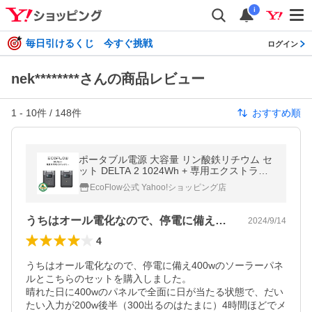
i
毎日引けるくじ 今すぐ挑戦
ログイン
nek********さんの商品レビュー
1
-
10
件 /
148
件
おすすめ順
ポータブル電源 大容量 リン酸鉄リチウム セ
ット DELTA 2 1024Wh + 専用エクストラバ
ッテリー 家庭用 車中泊 キャンプ 防災 停電
EcoFlow公式 Yahoo!ショッピング店
EcoFlow
うちはオール電化なので、停電に備え40…
2024/9/14
4
うちはオール電化なので、停電に備え400wのソーラーパネ
ルとこちらのセットを購入しました。

晴れた日に400wのパネルで全面に日が当たる状態で、だい
たい入力が200w後半（300出るのはたまに）4時間ほどでメ