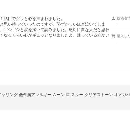
１話目でグッと心を掴まれました。

投稿者
と思い持っていったのですが、恥ずかしいほど泣いてしま
-
、ゴシゴシと涙を拭いて読みました。絶対に変な人だと思わ
くなるくらい心がギュッとなりましたよ。迷っている方がい
購入し
-
リング 低金属アレルギー ムーン 星 スター クリアストーン オメガパ