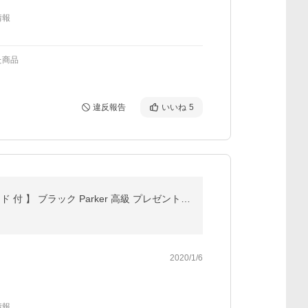
情報
た商品
違反報告
いいね
5
名入れ ボールペン ひよこ堂最強セット パーカー IM 【 替え芯 名入れキーホルダー 手提袋 メッセージカード 付 】 ブラック Parker 高級 プレゼント 退職祝い
2020/1/6
情報