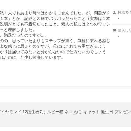
私１人でもあまり時間はかかりませんでした。が、問題が２
投稿者
１本」とか、記述と図解でバラバラだったこと（実際は１本
-
説明がとても不親切だったこと。素人の私には２つのワッシ
っと理解しました。

購入し
、満足だったのですが…。

-
のの、思っていたよりもステップが重く、気軽に乗れる感じ
楽な感じに思えたのですが、母にはこれでも重すぎるよう
かりは届いてみないと分からないので仕方ないのでしょう
れたのに、と少し後悔しています。
ヤモンド 12誕生石7月 ルビー猫 ネコ ねこ キャット 誕生日 プレゼント 