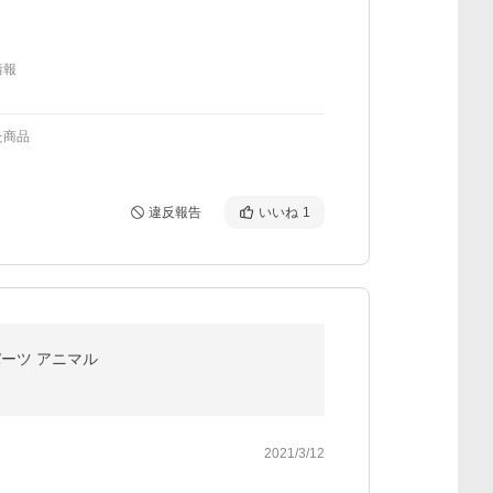
情報
た商品
違反報告
いいね
1
ーツ アニマル
2021/3/12