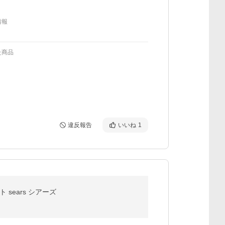
情報
た商品
違反報告
いいね
1
sears シアーズ