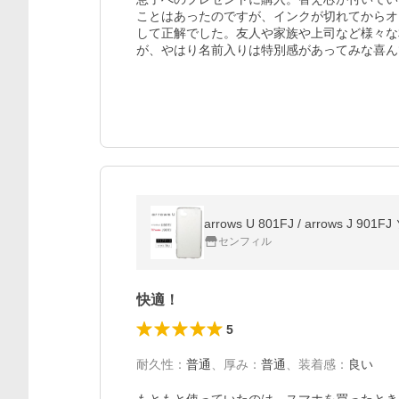
ことはあったのですが、インクが切れてからオ
して正解でした。友人や家族や上司など様々な
が、やはり名前入りは特別感があってみな喜ん
arrows U 801FJ / arrows
センフィル
快適！
5
耐久性
：
普通
、
厚み
：
普通
、
装着感
：
良い