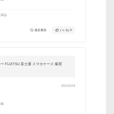
た商品
違反報告
いいね
0
ローズユー FUJITSU 富士通 スマホケース 爆買
2021/3/19
情報