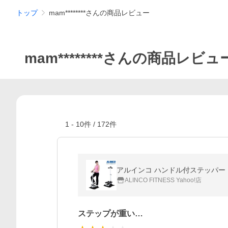
トップ
mam********さんの商品レビュー
mam********さんの商品レビュ
1
-
10
件 /
172
件
アルインコ ハンドル付ステッパー F
ALINCO FITNESS Yahoo!店
ステップが重い…