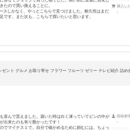
に併せてショップで買った物でした。高い割に普通に劣化し
きたので買い換えることに。

購入し
eのケースしかなく、やっとこちらで見つけました。耐久性はまだ
-
足です。また次も、こちらで買いたいと思います。
レゼント グルメ お取り寄せ フラワー フルーツ ゼリー テレビ紹介 詰め
も喜んで貰えました。届いた時は白く凍っていてビンの中が
投稿者
が出来たのも有り難かったです！

-
のでマイナス１で。自分で確かめるために頼むには、ちょっ