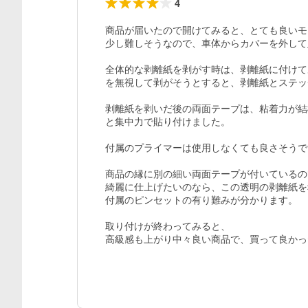
4
商品が届いたので開けてみると、とても良いモ
少し難しそうなので、車体からカバーを外して
全体的な剥離紙を剥がす時は、剥離紙に付けて
を無視して剥がそうとすると、剥離紙とステッ
剥離紙を剥いだ後の両面テープは、粘着力が結
と集中力で貼り付けました。

付属のプライマーは使用しなくても良さそうです
商品の縁に別の細い両面テープが付いているの
綺麗に仕上げたいのなら、この透明の剥離紙を
付属のピンセットの有り難みが分かります。

取り付けが終わってみると、

高級感も上がり中々良い商品で、買って良かっ