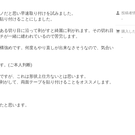
ノだと思い早速取り付けを試みました。

投稿者
貼り付けることにしました。

-
ある切り目に沿って剥がすと綺麗に剥がれます。その切れ目
購入し
チが一緒に縫われているので苦労します。

-
構強めです。何度もやり直しが出来なさそうなので、気合い
。(ご本人判断)

ですが、これは形状上仕方ないとは思います。

剥がして、両面テープを貼り付けることをオススメします。

たと思います。