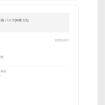
バイク[M便 1/1]
2025/12/17
情報
た商品
S