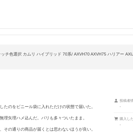
選択 カムリ ハイブリッド 70系/ AXVH70 AXVH75 ハリアー AXUH80
投稿者
したのをビニール袋に入れただけの状態で届いた。

-
無理矢理ハメ込んだ。バリも多々ついたまま。

購入し
-
、その通りの商品が届くとは思わないほうが良い。
