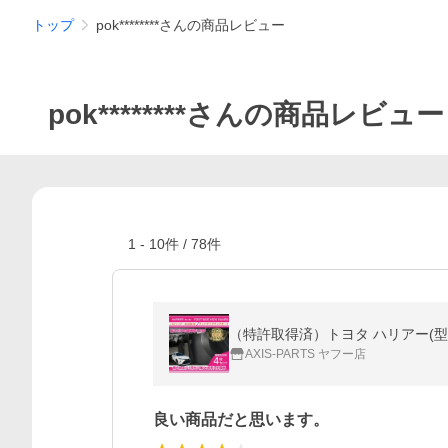
トップ
pok********さんの商品レビュー
pok********さんの商品レビュー
1
-
10
件 /
78
件
（特許取得済）トヨタ ハリアー(型式
AXIS-PARTS ヤフー店
良い商品だと思います。