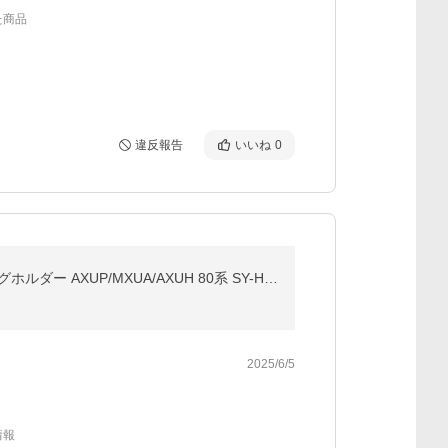
た商品
違反報告
いいね
0
80系 ハリアー マグネットタイプ スマートフォンホルダー 車 スマホホルダー 充電 ワイヤレスチャージ マグホルダー AXUP/MXUA/AXUH 80系 SY-HR19 YAC ヤック
2025/6/5
情報