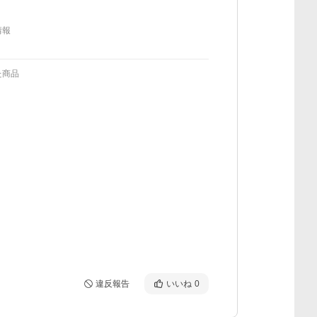
情報
た商品
違反報告
いいね
0