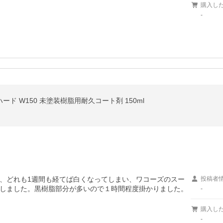
購入し
-
ーハード W150 未塗装樹脂用耐久コート剤 150ml
、どれも1週間も経てば白くなってしまい、ワコーズのスー
投稿者
しました。黒樹脂部分が多いので１時間程度掛かりました。
-
購入し
-