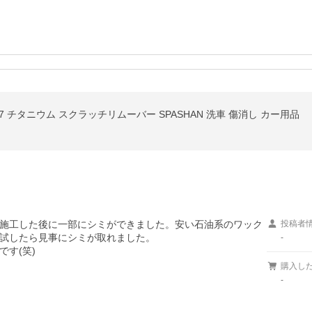
S27 チタニウム スクラッチリムーバー SPASHAN 洗車 傷消し カー用品
施工した後に一部にシミができました。安い石油系のワック
投稿者
試したら見事にシミが取れました。

-
す(笑)
購入し
-