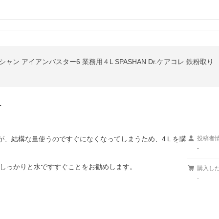
シャン アイアンバスター6 業務用４L SPASHAN Dr.ケアコレ 鉄粉取り
…
たが、結構な量使うのですぐになくなってしまうため、4Ｌを購
投稿者
-
しっかりと水ですすぐことをお勧めします。
購入し
-