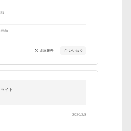
情報
た商品
違反報告
いいね
0
ドライト
2020/2/8