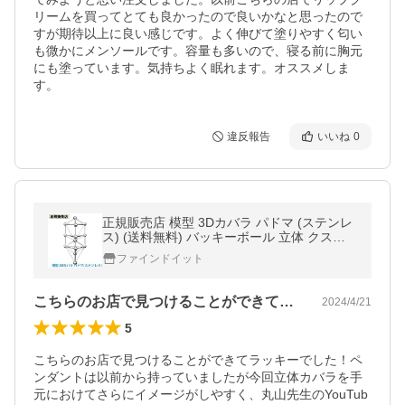
リームを買ってとても良かったので良いかなと思ったので
すが期待以上に良い感じです。よく伸びて塗りやすく匂い
も微かにメンソールです。容量も多いので、寝る前に胸元
にも塗っています。気持ちよく眠れます。オススメしま
す。
違反報告
いいね
0
正規販売店 模型 3Dカバラ パドマ (ステンレ
ス) (送料無料) バッキーボール 立体 クスリ
エ ヒーリング カタカムナ 開運 アイテム グ
ファインドイット
ッズ インテリア 浄化
こちらのお店で見つけることができてラッ…
2024/4/21
5
こちらのお店で見つけることができてラッキーでした！ペ
ンダントは以前から持っていましたが今回立体カバラを手
元におけてさらにイメージがしやすく、丸山先生のYouTub