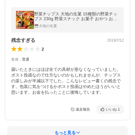
野菜チップス 大地の生菓 15種類の野菜チッ
プス 230g 野菜スナック お菓子 おやつ おつ
まみ 非常食 爆買 お中元 夏ギフト お菓子 プ
大地の生菓
レゼント
残念すぎる
2019/7/12
2
食感
：
普通
届いたときにはほぼ全ての具材が形なくなっていました。
ポスト投函なので仕方ないのかもしれませんが、チップス
の楽しみが半減以下でした。こんなレビュー書くの残念で
す。包装に気をつけるかポスト投函はやめたほうがいいと
思います。お金を払ったことに後悔しています。
違反報告
いいね
1
もっと見る