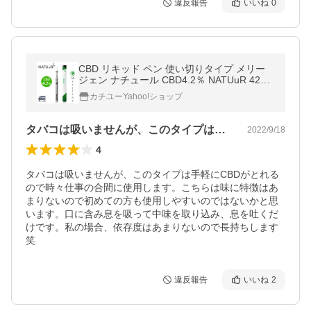
違反報告
いいね
0
CBD リキッド ペン 使い切りタイプ メリー
ジェン ナチュール CBD4.2％ NATUuR 420
Disporsable 使い捨て
カチユーYahoo!ショップ
タバコは吸いませんが、このタイプは手軽…
2022/9/18
4
タバコは吸いませんが、このタイプは手軽にCBDがとれる
ので時々仕事の合間に使用します。こちらは味に特徴はあ
まりないので初めての方も使用しやすいのではないかと思
います。口に含み息を吸って中味を取り込み、息を吐くだ
けです。私の場合、依存度はあまりないので長持ちします
笑
違反報告
いいね
2