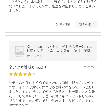
eで見たように体のあちこちに当てているととても心地良く
なりました。よかったです。迅速な対応ありがとうござい
ました。
違反報告
いいね
3
Xin chao！ベトナム ベトナムラー油（エ
ビ味）サテ・トム １００ｇ 辣油 辛味
ミルクストア
辛いけど旨味たっぷり
2021/4/13
5
サテトムの存在を初めて知ったのは新聞に載っていたから
です。そこにはおでんにつけると味変になっていいとあり
ました。すぐに見つけて使ってみると、わ〜辛いけど旨味
たっぷりで美味しい！と思い友達にもプレゼントして喜ん
でもらえました。何にでもつけれます。リピしています。
おすすめです。