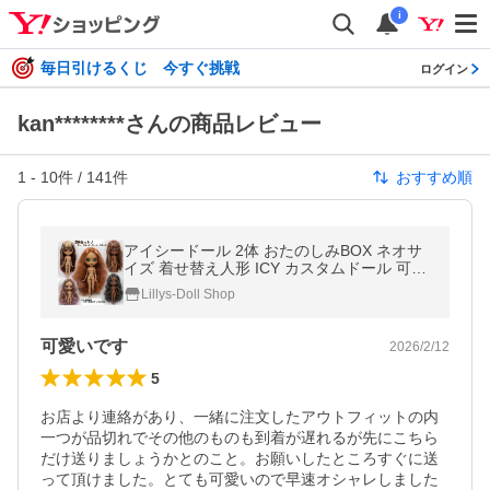
i
毎日引けるくじ 今すぐ挑戦
ログイン
kan********さんの商品レビュー
1
-
10
件 /
141
件
おすすめ順
アイシードール 2体 おたのしみBOX ネオサ
イズ 着せ替え人形 ICY カスタムドール 可動
ボディ 1/6ドール 人形 おもちゃ
Lillys-Doll Shop
可愛いです
2026/2/12
5
お店より連絡があり、一緒に注文したアウトフィットの内
一つが品切れでその他のものも到着が遅れるが先にこちら
だけ送りましょうかとのこと。お願いしたところすぐに送
って頂けました。とても可愛いので早速オシャレしました