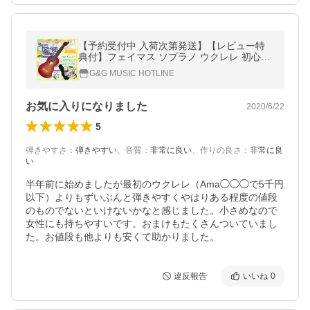
【予約受付中 入荷次第発送】【レビュー特
典付】フェイマス ソプラノ ウクレレ 初心者
14点セット Famous FS-7G
G&G MUSIC HOTLINE
お気に入りになりました
2020/6/22
5
弾きやすさ
：
弾きやすい
、
音質
：
非常に良い
、
作りの良さ
：
非常に良
い
半年前に始めましたが最初のウクレレ（Ama◯◯◯で5千円
以下）よりもずいぶんと弾きやすくやはりある程度の値段
のものでないといけないかなと感じました。小さめなので
女性にも持ちやすいです。おまけもたくさんついていまし
た。お値段も他よりも安くて助かりました。
違反報告
いいね
0