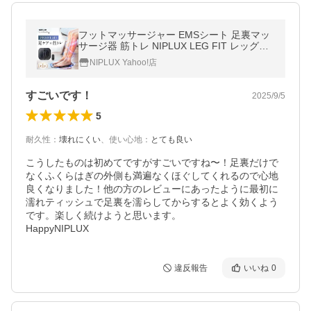
フットマッサージャー EMSシート 足裏マッ
サージ器 筋トレ NIPLUX LEG FIT レッグフ
ィット フットマッサージ器 ふくらはぎ 太も
NIPLUX Yahoo!店
も 脚 父の日 プレゼント ギフト
すごいです！
2025/9/5
5
耐久性
：
壊れにくい
、
使い心地
：
とても良い
こうしたものは初めてですがすごいですね〜！足裏だけで
なくふくらはぎの外側も満遍なくほぐしてくれるので心地
良くなりました！他の方のレビューにあったように最初に
濡れティッシュで足裏を濡らしてからするとよく効くよう
です。楽しく続けようと思います。

HappyNIPLUX
違反報告
いいね
0