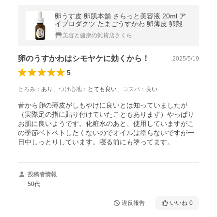
卵うす皮 卵肌本舗 さらっと美容液 20ml ア
イプロダクツ たまごうすかわ 卵薄皮 卵殻膜
エキス 導入美容液 卵肌
美容と健康の雑貨店さくら
卵のうすかわはシモヤケに効くから！
2025/5/19
5
とろみ
：
あり
、
つけ心地
：
とても良い
、
コスパ
：
良い
昔から卵の薄皮がしもやけに良いとは知っていましたが
（実際足の指に貼り付けていたこともあります）やっぱり
お肌に良いようです。化粧水のあと、使用していますがこ
の季節ベトベトしたくないのでオイルは塗らないですが一
日中しっとりしています。寝る前にも塗ってます。
投稿者情報
50代
違反報告
いいね
0