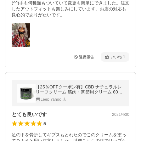
(^^)手も何種類もついていて変更も簡単にできました。注文
したアウトフィットも楽しみにしています。お店の対応も
良心的でありがたいです。
違反報告
いいね
1
【25％OFFクーポン有】CBD ナチュラルレ
リーフクリーム 筋肉・関節用クリーム 60ml
CBD500mg Hempbaby ヘンプベイビー
Leep Yahoo!店
とても良いです
2021/4/30
5
足の甲を骨折してギブスもとれたのでこのクリームを塗っ
てみようと思い注文しました。以前こちらの店でリップク