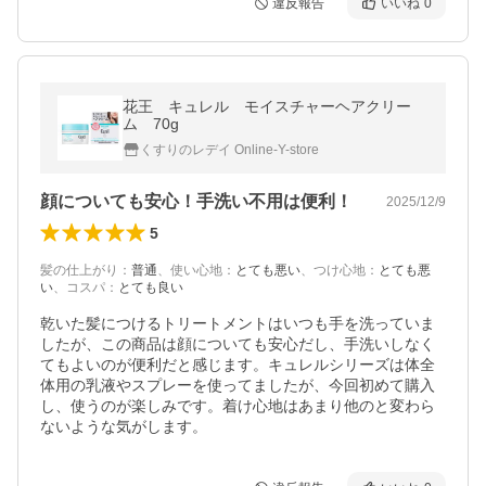
違反報告
いいね
0
花王 キュレル モイスチャーヘアクリー
ム 70g
くすりのレデイ Online-Y-store
顔についても安心！手洗い不用は便利！
2025/12/9
5
髪の仕上がり
：
普通
、
使い心地
：
とても悪い
、
つけ心地
：
とても悪
い
、
コスパ
：
とても良い
乾いた髪につけるトリートメントはいつも手を洗っていま
したが、この商品は顔についても安心だし、手洗いしなく
てもよいのが便利だと感じます。キュレルシリーズは体全
体用の乳液やスプレーを使ってましたが、今回初めて購入
し、使うのが楽しみです。着け心地はあまり他のと変わら
ないような気がします。