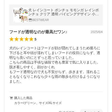
犬 レインコート ポンチョ モモンガ レインポ
ンチョ クリア 透明 パイピングデザイン 小型
犬 中型犬 大型犬 雨 散歩 おしゃれ かわいい
BESTWEAR
KM826T
フードが透明なのが最高だワン♪
2025/6/4
5
犬のレインコートはフードが顔が隠れてしまうため後ろに
下げると耳や頭が濡れてしまいフードの役目にならず、透
明なら良いのにとずっと思っていました。

こちらの商品は手頃な値段で色も豊富で気に入りました。
脱ぎ着しやすく、顔がかくれ

もフード透明なので犬も不安がらず、歩きます。濡れるこ
ともなくなりこれなら少々な雨の散歩も行けるようになり
購入した商品
カラー/グリーン、サイズ/XLサイズ