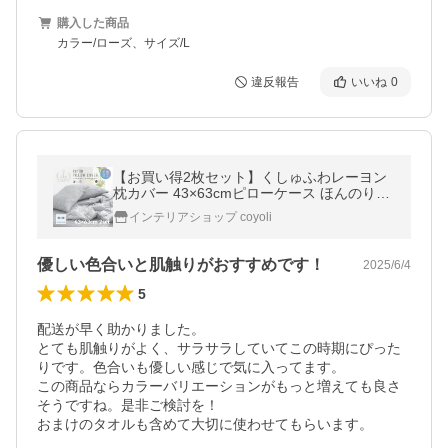
購入した商品
カラー/ローズ、サイズ/L
違反報告
いいね
0
【お買い得2枚セット】くしゅふわレーヨン
枕カバー 43×63cmピローケース ほんのり冷
感 [M便 1/1] おしゃれ 夏 ひんやり 2p25351
インテリアショップ coyoli
爆買
優しい色合いと肌触りがおすすめです！
2025/6/4
5
配送が早く助かりました。

とても肌触りがよく、サラサラしていてこの時期にぴった
りです。色合いも優しい感じで気に入ってます。

この商品ならカラーバリエーションがもっと増えても良さ
そうですね。是非ご検討を！

おまけのタオルも含めて大切に使わせてもらいます。