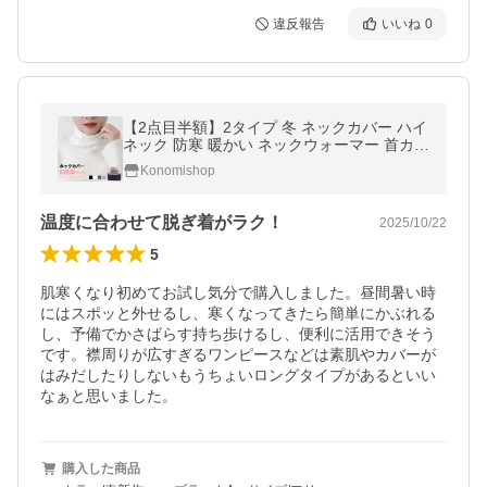
違反報告
いいね
0
【2点目半額】2タイプ 冬 ネックカバー ハイ
ネック 防寒 暖かい ネックウォーマー 首カバ
ー マフラー タートルネック 付け襟 両面起毛
Konomishop
爆買
温度に合わせて脱ぎ着がラク！
2025/10/22
5
肌寒くなり初めてお試し気分で購入しました。昼間暑い時
にはスポッと外せるし、寒くなってきたら簡単にかぶれる
し、予備でかさばらす持ち歩けるし、便利に活用できそう
です。襟周りが広すぎるワンピースなどは素肌やカバーが
はみだしたりしないもうちょいロングタイプがあるといい
なぁと思いました。
購入した商品