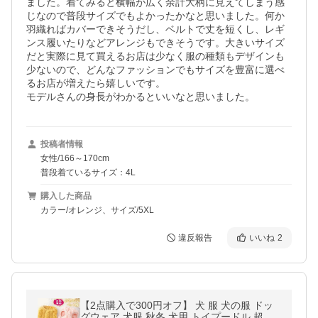
ました。着てみると横幅が広く余計大柄に見えてしまう感
じなので普段サイズでもよかったかなと思いました。何か
羽織ればカバーできそうだし、ベルトで丈を短くし、レギ
ンス履いたりなどアレンジもできそうです。大きいサイズ
だと実際に見て買えるお店は少なく服の種類もデザインも
少ないので、どんなファッションでもサイズを豊富に選べ
るお店が増えたら嬉しいです。

モデルさんの身長がわかるといいなと思いました。
投稿者情報
女性/166～170cm
普段着ているサイズ：4L
購入した商品
カラー/オレンジ、サイズ/5XL
違反報告
いいね
2
【2点購入で300円オフ】 犬 服 犬の服 ドッ
グウェア 犬服 秋冬 犬用 トイプードル 超小