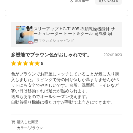
違反報告
いいね
0
スリーアップ HC-T1805 衣類乾燥機能付 サ
ーキュレーター ヒート＆クール 扇風機 扇風
機 電気暖房機 電気ヒーター 空気循
マツカメショッピング
多機能でブラウン色がおしゃれです。
2024/10/23
5
色がブラウンでお部屋にマッチしていることが気に入り購
入しました。リビングで身の回り位しか温まりませんがペ
ットにも安全でやさしいです。台所、洗面所、トイレなど
寒い日は移動すれば足元が温められます。

送風もあるのでオールシーズン使えます。

自動首振り機能は横だけすが手動で上向きにできます。
購入した商品
カラー/ブラウン