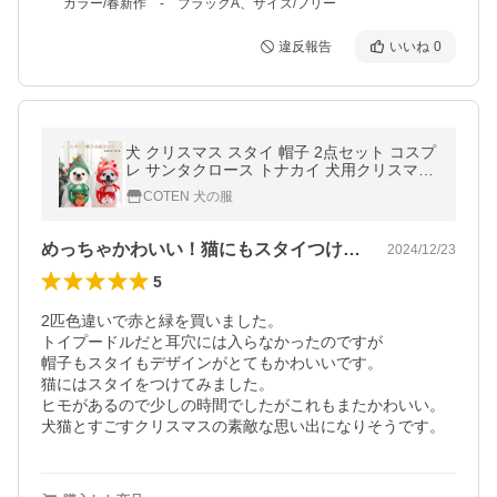
カラー/春新作 - ブラックA、サイズ/フリー
違反報告
いいね
0
犬 クリスマス スタイ 帽子 2点セット コスプ
レ サンタクロース トナカイ 犬用クリスマス
可愛い 仮装 簡単 紐 S L ペット サンタ COT
COTEN 犬の服
EN
めっちゃかわいい！猫にもスタイつけれます
2024/12/23
5
2匹色違いで赤と緑を買いました。

トイプードルだと耳穴には入らなかったのですが

帽子もスタイもデザインがとてもかわいいです。

猫にはスタイをつけてみました。

ヒモがあるので少しの時間でしたがこれもまたかわいい。
犬猫とすごすクリスマスの素敵な思い出になりそうです。