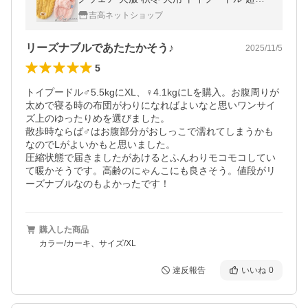
型犬 中型犬 ペット用 猫 もこもこ 柔らかい
吉高ネットショップ
おしゃれ 可愛い お散歩
リーズナブルであたたかそう♪
2025/11/5
5
トイプードル♂5.5kgにXL、♀4.1kgにLを購入。お腹周りが
太めで寝る時の布団がわりになればよいなと思いワンサイ
ズ上のゆったりめを選びました。

散歩時ならば♂はお腹部分がおしっこで濡れてしまうかも
なのでLがよいかもと思いました。

圧縮状態で届きましたがあけるとふんわりモコモコしてい
て暖かそうです。高齢のにゃんこにも良さそう。値段がリ
ーズナブルなのもよかったです！
購入した商品
カラー/カーキ、サイズ/XL
違反報告
いいね
0