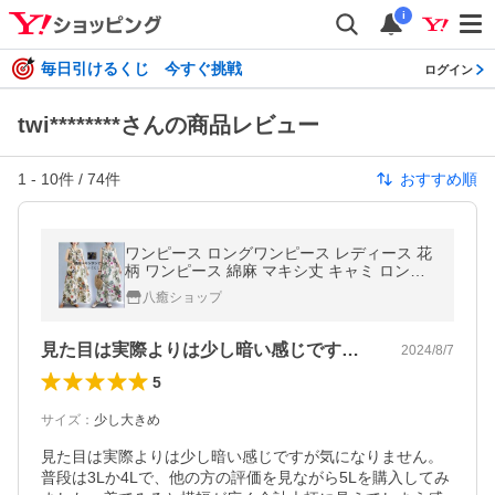
i
毎日引けるくじ 今すぐ挑戦
ログイン
twi********さんの商品レビュー
1
-
10
件 /
74
件
おすすめ順
ワンピース ロングワンピース レディース 花
柄 ワンピース 綿麻 マキシ丈 キャミ ロング
リネン aライン 大きいサイズ 体型カバー
八癒ショップ
見た目は実際よりは少し暗い感じですが気…
2024/8/7
5
サイズ
：
少し大きめ
見た目は実際よりは少し暗い感じですが気になりません。
普段は3Lか4Lで、他の方の評価を見ながら5Lを購入してみ