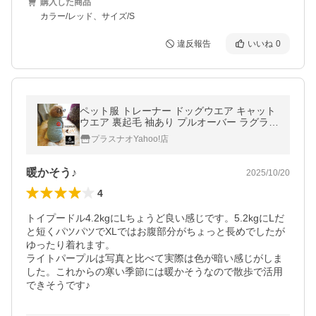
購入した商品
カラー/レッド、サイズ/S
違反報告
いいね
0
ペット服 トレーナー ドッグウエア キャット
ウエア 裏起毛 袖あり プルオーバー ラグラン
袖 丸首 お散歩 お出掛け 秋 冬 防寒 杢調 バ
プラスナオYahoo!店
イカラー
暖かそう♪
2025/10/20
4
トイプードル4.2kgにLちょうど良い感じです。5.2kgにLだ
と短くパツパツでXLではお腹部分がちょっと長めでしたが
ゆったり着れます。

ライトパープルは写真と比べて実際は色が暗い感じがしま
した。これからの寒い季節には暖かそうなので散歩で活用
できそうです♪