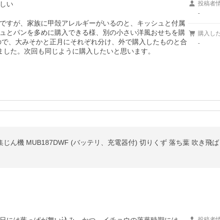
しい
投稿者
-
ですが、家族に甲殻アレルギーがいるのと、キッシュと付属
ュとパンを多めに購入できる様、別の小さい洋風おせちを購
購入し
たので、大みそかと正月にそれぞれ分け、外で購入したものと合
-
ました。次回も同じように購入したいと思います。
じん機 MUB187DWF (バッテリ、充電器付) 切りくず 落ち葉 吹き飛
投稿者