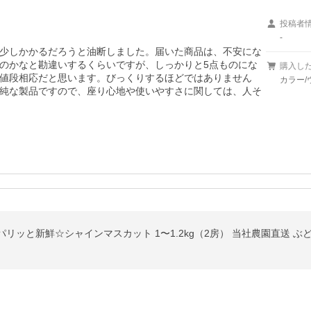
投稿者
-
少しかかるだろうと油断しました。届いた商品は、不安にな
のかなと勘違いするくらいですが、しっかりと5点ものにな
購入し
値段相応だと思います。びっくりするほどではありません
カラー/
純な製品ですので、座り心地や使いやすさに関しては、人そ
リッと新鮮☆シャインマスカット 1〜1.2kg（2房） 当社農園直送 ぶど