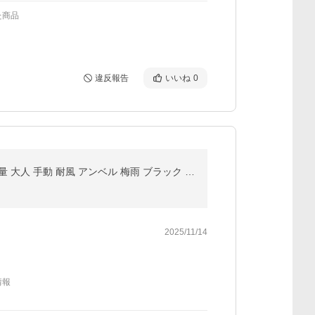
た商品
違反報告
いいね
0
折りたたみ傘 レディース 軽量 傘 折り畳み シンプル おしゃれ コンパクト 丈夫 スリム 軽い ブランド 超軽量 大人 手動 耐風 アンベル 梅雨 ブラック ブルー
2025/11/14
情報