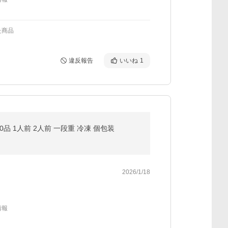
た商品
違反報告
いいね
1
0品 1人前 2人前 一段重 冷凍 個包装
2026/1/18
情報