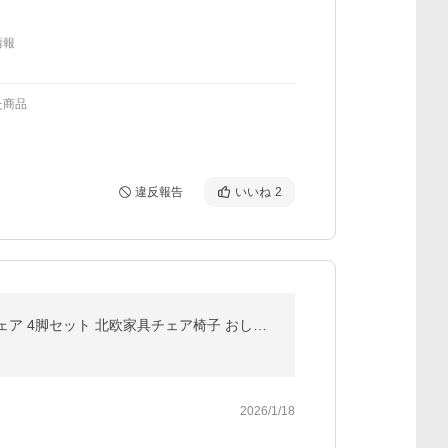
情報
た商品
違反報告
いいね
2
ダイニングテーブル 爆買 5点セット ダイニングテーブルセット 4人 2人 爆買 食卓 テーブル ダイニングチェア 4脚セット 北欧家具チェア椅子 おしゃれインテリア
2026/1/18