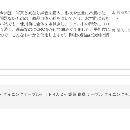
今回は、写真と異なり黒色を購入。形状や重量に不満はな
投稿者
問題ないものの、商品自体が粉を吹いており、お世辞にもき
-
い私でも、使用前に全体を水拭きし、フェルトの部分にコロ
々渋く、新品なのにCRCをかけて組み立てました。平坦度に
購入し
ので、こんなものかと使用しますが、御社の製品は次回は購
-