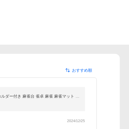
おすすめ順
PROBASTO 麻雀卓 麻雀テーブル 折りたたみ 高さ2段階調整 74cm 88cm 手打ち 軽量 滑り止め ドリンクホルダー付き 麻雀台 雀卓 麻雀 麻雀マット 家庭用 室内
2024/12/25