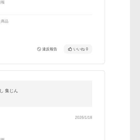
情報
た商品
違反報告
いいね
0
ばし 集じん
2026/1/18
情報