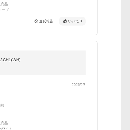
た商品
トープ
違反報告
いいね
0
CH1(WH)
2026/2/3
情報
た商品
ホワイト