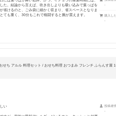
日には葉っぱが舞い込み、かつ、イチョウの落葉時期には、
した。結論から言えば、吹き出しよりも吸い込みで葉っぱを
-
が省けるのと、ごみ袋に細かく収まり、省スペースとなりま
とても重く、30分もこれで格闘すると腕が震えます。
購入し
-
風おせち アルル 料理セット / おせち料理 おつまみ フレンチ ふらんす屋 1
しい
投稿者
-