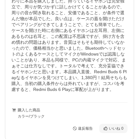
わりに本品を購入しました。持っているイヤホンは完全独
立で、周りが気づかずに話しかけてくることがあるので、
周りの音が聞き取れること、安価であること、が条件で選
んだ物が本品でした。良い点は、ケースの蓋を開けただけ
でペアリングができてしまうことで、とても簡単でした。
ケースを開けた時に右側にあるイヤホンは左耳用、左側に
あるものは右耳と、この配置は不思議ですが、掛け方を含
め慣れの問題はあります。音質はそもそも期待していなか
ったので、価格相当かと思いました。Bluetoothヘッドセッ
トのよくあるケースとしてマイクがWindowsでは認識しな
いことがあり、本品も同様で、PCの内蔵マイクで対応、ま
ぁそこは仕方なしです。トータルで考えて、充分妥協でき
るイヤホンだと思います。本品購入直後、Redmi Buds 6 Pl
ayなるイヤホンを見つけてしまい、1,380円！結局そちらも
購入、当初の購入条件からは外れていますが、コスパを考
慮すると、Redmi Buds 6 Playに軍配が上がります。
購入した商品
カラー/ブラック
違反報告
いいね
0