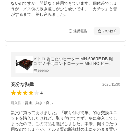
ないのですが、問題なく使用できています。個体差でしょ
うが、メス側の抜き差しが少し硬いです。「カチッ」と音
がするまで、差し込みました。
違反報告
いいね
0
メトロ 堀こたつヒーター MH-606RE DB 堀
コタツ 手元コントローラー METRO ヒータ
ー こたつ 堀こたつ 炬燵 コタツ 暖房 ヒータ
eeemo
ーユニット 取替用 取替
充分な熱量
2025/11/30
4
耐久性
：
普通
、
効き
：
良い
親父に買ってあげました。「取り付け簡単」的な交換ユニ
ットを購入したけれど、取り付けできず、冬に突入してし
まったので、この商品を選択しました。本来、掘りごたつ
用なのでしょうが、アルミ質の断熱材の上にそのまま置い