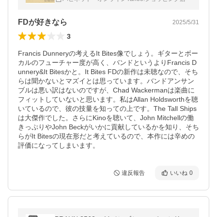
FDが好きなら
2025/5/31
3
Francis Dunneryの考えるIt Bites像でしょう。ギターとボー
カルのフューチャー度が高く、バンドというよりFrancis D
unnery&It Bitesかと。It Bites FDの新作は未聴なので、そち
らは聞かないとマズイとは思っています。バンドアンサン
ブルは悪い訳はないのですが、Chad Wackermanは楽曲に
フィットしていないと思います。私はAllan Holdsworthを聴
いているので、彼の技量を知っての上です。The Tall Ships
は大傑作でした。さらにKinoを聴いて、John Mitchellの働
きっぷりやJohn Beckがいかに貢献しているかを知り、そち
らがIt Bitesの現在形だと考えているので、本作には辛めの
評価になってしまいます。
違反報告
いいね
0