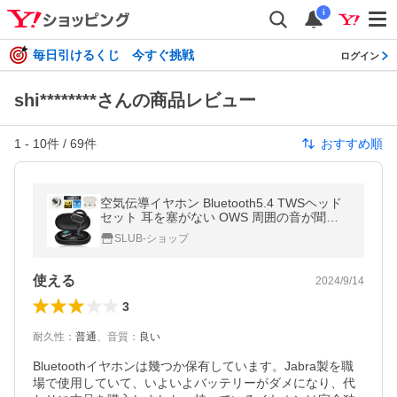
i
毎日引けるくじ 今すぐ挑戦
ログイン
shi********さんの商品レビュー
1
-
10
件 /
69
件
おすすめ順
空気伝導イヤホン Bluetooth5.4 TWSヘッド
セット 耳を塞がない OWS 周囲の音が聞こ
える 音漏れ低減 耳かけ式 角度調節可能 防水
SLUB-ショップ
【PL保険加入済み製品・安心】
使える
2024/9/14
3
耐久性
：
普通
、
音質
：
良い
Bluetoothイヤホンは幾つか保有しています。Jabra製を職
場で使用していて、いよいよバッテリーがダメになり、代