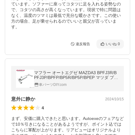
ています。ソファーに座ってコタツに足を入れる姿勢なの
で、コタツの高さが高くなっています。現状で特に問題は
なく、温度のツマミは最低で充分な暖かさです。この使い
方の場合、足が乗せられるのでいいと親父が言っていま
す。
違反報告
いいね
0
マフラー オートエグゼ MAZDA3 BPFJ3R/B
PFJ3P/BPFP/BP5R/BP5P/BPEP マツダ プレ
ミアムテールマフラー ステンレス BPA2 V5
車パーツDIY.com
810
意外に静か
2024/10/15
4
まず、安価に購入できたと思います。Autoexeのフェアなど
で10％引きになることがあるようですが、ポイント込では
こちらに軍配が上がります。リアビューはオリジナルより