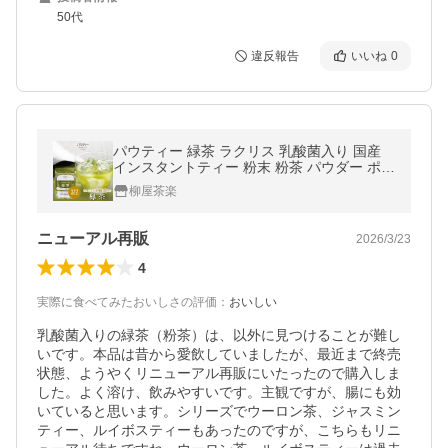
50代
違反報告
いいね
0
パウティー 緑茶 ラクリス 乳酸菌入り 国産
インスタントティー 粉末 粉茶 パウダー ポー
ション 日本茶 お茶 健康 腸内環境 粉 インス
柳屋茶楽
タント茶
ニューアル再販
2026/3/23
4
実際に食べてみたおいしさの評価
：
おいしい
乳酸菌入りの緑茶（粉茶）は、以外に見つけることが難し
いです。本品は昔から愛飲していましたが、最近まで終売
状態、ようやくリニューアル再販にいたったので購入しま
した。よく溶け、飲みやすいです。主観ですが、腸にも効
いていると思います。シリーズでウーロン茶、ジャスミン
ティー、ルイボスティーもあったのですが、こちらもリニ