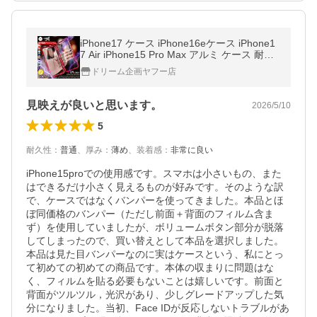
iPhone17 ケース iPhone16eケース iPhone1
7 Air iPhone15 Pro Max アルミ ケース 耐衝
撃iPhone14pro クリア 13 スマホケース 携帯
ドリーム企画ヤフー店
7 8 iPhone12ケース 全面保護
見映えが良いと思います。
2026/5/10
5
耐久性
：
普通
、
厚み
：
薄め
、
装着感
：
非常に良い
iPhone15proでの使用感です。スマホは小さいもの、また
はできるだけ小さく見えるものが好みです。そのような訳
で、ケースではなくバンパーを使ってきました。本品とほ
ぼ同価格のバンパー（ただし前面＋背面のフィルム含ま
ず）を使用していましたが、ボリュームボタン部分が脱落
してしまったので、買い替えとして本品を選択しました。
本品は見た目バンパーなのに実はケースという、私にとっ
て初めての初めての商品です。本体の収まりに問題はな
く、フィルムを貼る必要もないことは嬉しいです。前面と
背面がツルツル，光沢があり、少しグレードアップした気
分になりました。当初、Face IDが反応しないトラブルがあ