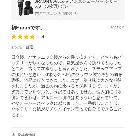
BRAUN 8563cc-V メンズシェーバー シリー
ズ8 （3枚刃) グレー
ヤマダデンキ Yahoo!店
初Braunです。
2025/2/9
4
耐久性
：
普通
日立製、パナソニック製からの乗り換えです。どちらもバ
ッテリーが弱くなったので、電気屋さんで調べてもらった
ところ、古くて在庫なしと言われました。ステップアップ
の頃合いと思い、価格が2〜3倍のブラウン製で最新の物を
選択、本品に行きつきました。まず、剃り味に大きな期待
をしましたが、過去の物に比べると深剃りしていますが、
夕方までツルツルという訳ではありません。個人的には水
洗いできれば、アルコール洗浄は要らないと思っていて、
ややオーバースペックに感じました。一番嬉しいことは、
バッテリー交換がリチウムイオン電池で自分でできること
です。
投稿者情報