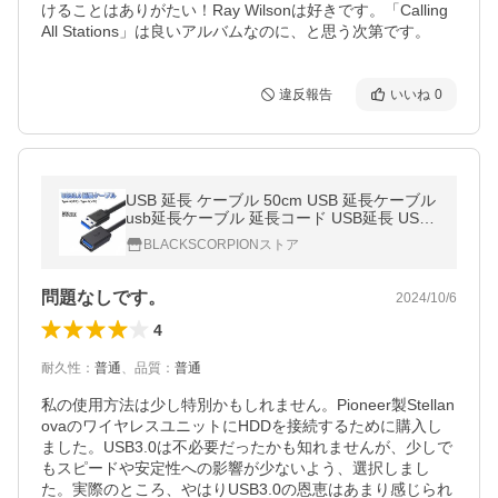
けることはありがたい！Ray Wilsonは好きです。「Calling 
All Stations」は良いアルバムなのに、と思う次第です。
違反報告
いいね
0
USB 延長 ケーブル 50cm USB 延長ケーブル
usb延長ケーブル 延長コード USB延長 USB
USBケーブル USB 3.0 type a Aオス-Aメス
BLACKSCORPIONストア
オスメス タイプA to タイプA
問題なしです。
2024/10/6
4
耐久性
：
普通
、
品質
：
普通
私の使用方法は少し特別かもしれません。Pioneer製Stellan
ovaのワイヤレスユニットにHDDを接続するために購入し
ました。USB3.0は不必要だったかも知れませんが、少しで
もスピードや安定性への影響が少ないよう、選択しまし
た。実際のところ、やはりUSB3.0の恩恵はあまり感じられ