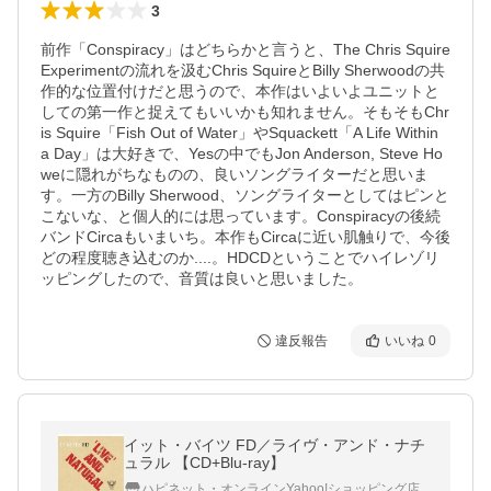
3
前作「Conspiracy」はどちらかと言うと、The Chris Squire 
Experimentの流れを汲むChris SquireとBilly Sherwoodの共
作的な位置付けだと思うので、本作はいよいよユニットと
しての第一作と捉えてもいいかも知れません。そもそもChr
is Squire「Fish Out of Water」やSquackett「A Life Within 
a Day」は大好きで、Yesの中でもJon Anderson, Steve Ho
weに隠れがちなものの、良いソングライターだと思いま
す。一方のBilly Sherwood、ソングライターとしてはピンと
こないな、と個人的には思っています。Conspiracyの後続
バンドCircaもいまいち。本作もCircaに近い肌触りで、今後
どの程度聴き込むのか....。HDCDということでハイレゾリ
ッピングしたので、音質は良いと思いました。
違反報告
いいね
0
イット・バイツ FD／ライヴ・アンド・ナチ
ュラル 【CD+Blu-ray】
ハピネット・オンラインYahoo!ショッピング店