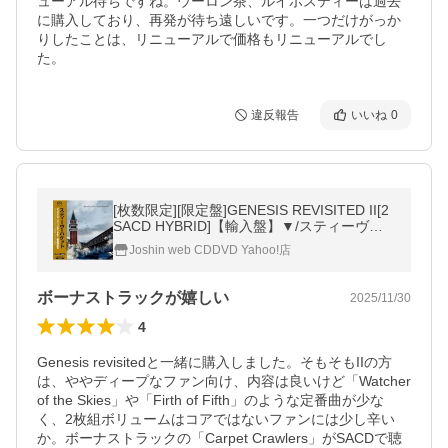
ューアル待ちですね。ウーロン茶、ルイボスティーは過去
に購入しており、再発が待ち遠しいです。一つだけがっか
りしたことは、リニューアルで価格もリニューアルでし
た。
違反報告
いいね
0
[枚数限定][限定盤]GENESIS REVISITED II[2
SACD HYBRID]【輸入盤】▼/スティーヴ・
ハケット[HybridCD]【返品種別A】
Joshin web CDDVD Yahoo!店
ボーナストラックが嬉しい
2025/11/30
4
Genesis revisitedと一緒に購入しました。そもそもIIの方
は、ややディープなファン向け、内容は良いけど「Watcher 
of the Skies」や「Firth of Fifth」のような定番曲が少な
く、2枚組ボリュームはコアではないファンには少し辛い
か。ボーナストラックの「Carpet Crawlers」がSACDで聴