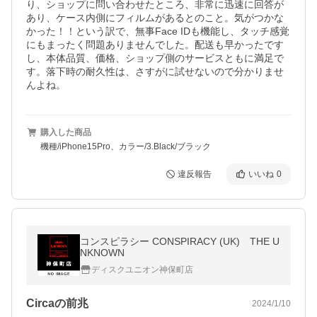
り、ショップに問い合わせたところ、非常に迅速に回答が
あり、ケース内側にフィルムがあるとのこと。気がつかな
かった！！という訳で、無事Face IDも機能し、タッチ感覚
にもまったく問題ありませんでした。配送も早かったです
し、本体品質、価格、ショップ側のサービスともに満足で
す。落下時の耐久性は、さすがに試せないので分かりませ
んよね。
購入した商品
機種/iPhone15Pro、カラー/3.Black/ブラック
違反報告
いいね
0
コンスピラシー CONSPIRACY (UK) THE U
NKNOWN
ディスクユニオン神保町店
Circaの前兆
2024/1/10