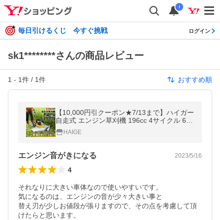
i
毎日引けるくじ 今すぐ挑戦
ログイン
sk1********さんの商品レビュー
1
-
1
件 /
1
件
おすすめ順
【10,000円引クーポン★7/13まで】ハイガー
自走式 エンジン草刈機 196cc 4サイクル 6馬
力 歩行型 刈払機 横排出 HG-CK165B 1年保
HAIGE
証
エンジン音がきになる
2023/5/16
4
それなりに大きい車体なので使いやすいです。

気になるのは、エンジンの音が少々大きい事と

替え刃が少しお値段が張りますので、その点を考慮して頂
けたらと思います。