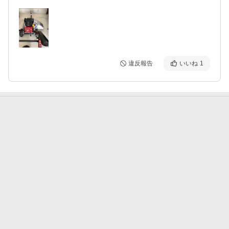
違反報告
いいね
1