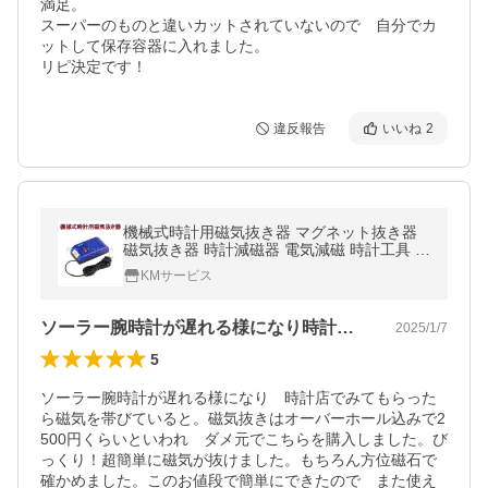
満足。

スーパーのものと違いカットされていないので　自分でカ
ットして保存容器に入れました。

リピ決定です！
違反報告
いいね
2
機械式時計用磁気抜き器 マグネット抜き器
磁気抜き器 時計減磁器 電気減磁 時計工具 1
ヶ月保証
KMサービス
ソーラー腕時計が遅れる様になり時計店で…
2025/1/7
5
ソーラー腕時計が遅れる様になり　時計店でみてもらった
ら磁気を帯びていると。磁気抜きはオーバーホール込みで2
500円くらいといわれ　ダメ元でこちらを購入しました。び
っくり！超簡単に磁気が抜けました。もちろん方位磁石で
確かめました。このお値段で簡単にできたので　また使え