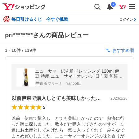
i
毎日引けるくじ 今すぐ挑戦
ログイン
pri********さんの商品レビュー
1
-
10
件 /
119
件
おすすめ順
ニューサマーぽん酢ドレッシング 120ml 伊
豆 特産 ニューサマーオレンジ 日向夏 無添加
海洋深層水
白浜マリーナ Yahoo!店
以前伊東で購入しとても美味しかったので…
2023/2/28
5
以前　伊東で購入し　とても美味しかったので　熱海に行
った際に探しました。数本だけ購入してきたのですが　友
達にお土産としてあげたら　気に入ってくれて　みんなで
まとめ買いしました。ニューサマーオレンジの味と香りが