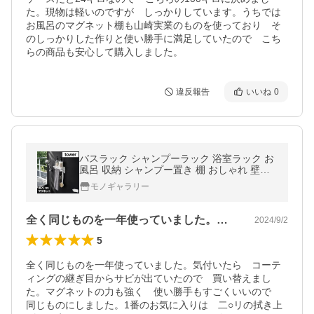
た。現物は軽いのですが　しっかりしています。うちでは
お風呂のマグネット棚も山崎実業のものを使っており　そ
のしっかりした作りと使い勝手に満足していたので　こち
らの商品も安心して購入しました。
違反報告
いいね
0
バスラック シャンプーラック 浴室ラック お
風呂 収納 シャンプー置き 棚 おしゃれ 壁面
スリム 棚 山崎実業 マグネットバスルーム多
モノギャラリー
機能ラック タワー tower
全く同じものを一年使っていました。気付…
2024/9/2
5
全く同じものを一年使っていました。気付いたら　コーテ
ィングの継ぎ目からサビが出ていたので　買い替えまし
た。マグネットの力も強く　使い勝手もすごくいいので　
同じものにしました。1番のお気に入りは　二○リの拭き上