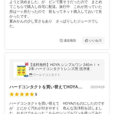
ようと決めました。が　ビンで重そうだったので　まとめ
てこちらで購入し自宅に配送。旅行中　これが売っていた
所は一ヶ所だったので　前もってネット購入しておいて良
かったです。

夏みかんの少し苦さもあり　さっぱりしたジュースでし
た。
違反報告
いいね
0
【送料無料】HOYA シンプルワン 240ｍｌ ×
2本 ハードコンタクトレンズ用 洗浄液
ワールドコンタクト
ハードコンタクトを買い替えてHOYAの…
2023/4/26
5
ハードコンタクトを買い替えて　HOYAのものにしたのです
が　とにかく汚れが付きやすく　色んな洗浄剤を試しまし
た。おまけでもらったこちらのシンプルワンを使ってみた