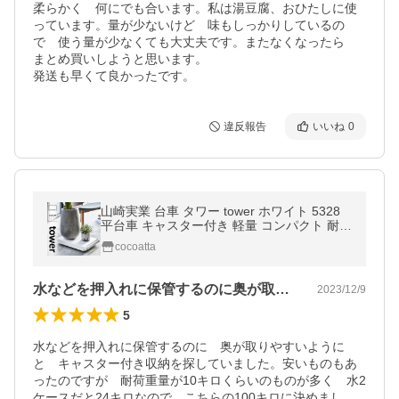
柔らかく　何にでも合います。私は湯豆腐、おひたしに使
っています。量が少ないけど　味もしっかりしているの
で　使う量が少なくても大丈夫です。またなくなったら　
まとめ買いしようと思います。

発送も早くて良かったです。
違反報告
いいね
0
山崎実業 台車 タワー tower ホワイト 5328
平台車 キャスター付き 軽量 コンパクト 耐荷
重 100kg 押入れ収納 鉢カバー プランタース
cocoatta
タンド ドーリー☆★
水などを押入れに保管するのに奥が取りや…
2023/12/9
5
水などを押入れに保管するのに　奥が取りやすいように
と　キャスター付き収納を探していました。安いものもあ
ったのですが　耐荷重量が10キロくらいのものが多く　水2
ケースだと24キロなので　こちらの100キロに決めまし