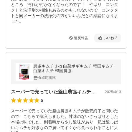
ところ　汚れが付かなくなったのです！　やはり　コンタ
クトと洗浄剤の相性もあるのかもしれないので　コンタク
トと同メーカーの洗浄剤の方がいいんだとの結論になりま
した。
違反報告
いいね
2
農協キムチ 1kg 白菜ポギキムチ 韓国キムチ
白菜キムチ 韓国農協
食卓応援隊
スーパーで売っていた釜山農協キムチが販…
2025/4/13
5
スーパーで売っていた釜山農協キムチが販売終了と聞いた
ので　こちらで購入しました。甘味のないさっぱりとした
本場の味でした。到着時から少し酸味があり　私は酸っぱ
いキムチが好きなので届いてすぐから食べられることに大