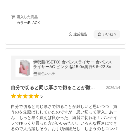
購入した商品
カラー/BLACK
違反報告
いいね
9
伊勢藤(ISETO) 食パンスライサー 食パンス
ライサーAC ピンク 幅15.0×奥行6.6~22.8×高
さ19.9cm 日本製 抗菌 抗菌加工 吊
黄色いハチ
自分で切ると同じ厚さで切ることが難しい…
2026/1/4
5
自分で切ると同じ厚さで切ることが難しいと思いつつ　買
うのを先延ばししていたのですが　思い切って購入。あー
ん、もっと早く買えば良かった。綺麗に切れる！パンナイ
フでゆっくり買った方がいいみたい。いろんな厚さにでき
るので大活躍しそう。お手頃値段だし　しまうのもコンパ