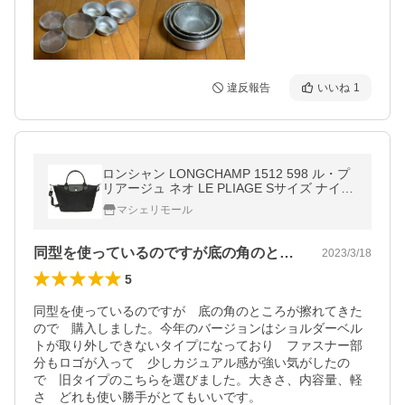
違反報告
いいね
1
ロンシャン LONGCHAMP 1512 598 ル・プ
リアージュ ネオ LE PLIAGE Sサイズ ナイロ
ン 2WAY トートバッグ ハンドバッグ ショル
マシェリモール
ダーバッグ
同型を使っているのですが底の角のところ…
2023/3/18
5
同型を使っているのですが　底の角のところが擦れてきた
ので　購入しました。今年のバージョンはショルダーベル
トが取り外しできないタイプになっており　ファスナー部
分もロゴが入って　少しカジュアル感が強い気がしたの
で　旧タイプのこちらを選びました。大きさ、内容量、軽
さ　どれも使い勝手がとてもいいです。