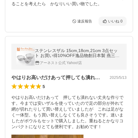
ることを考えたら　かなりいい買い物でした。
違反報告
いいね
0
ステンレスザル 15cm,18cm,21cm 3点セッ
ト お買い得10%OFF逸品物創日本製 燕三条
シンプル 16メッシュ ワイヤーレス 爆買
アーネスト公式 Yahoo!店
やはりお高いだけあって押しても潰れない…
2025/5/13
5
やはりお高いだけあって　押しても潰れない丈夫な作りで
す。今までは安いザルを使っていたので足の部分が外れて
網が切れたりして買い替えしていましたが　これは足がな
く一体型。もう買い替えしなくても良さそうです。迷いま
したがボウルもセットで購入しました。重ねるとかなりコ
ンパクトになりとても便利です。お勧めです！