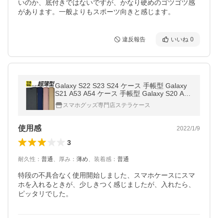
いのか、底付きではないですが、かなり硬めのゴツゴツ感
があります。一般よりもスポーツ向きと感じます。
違反報告
いいね
0
Galaxy S22 S23 S24 ケース 手帳型 Galaxy
S21 A53 A54 ケース 手帳型 Galaxy S20 A32
A22 A52 A51 ケース Galaxy S23Ultra 手帳型
スマホグッズ専門店ステラケース
ケース スマホケース 超薄型
使用感
2022/1/9
3
耐久性
：
普通
、
厚み
：
薄め
、
装着感
：
普通
特段の不具合なく使用開始しました、スマホケースにスマ
ホを入れるときが、少しきつく感じましたが、入れたら、
ピッタリでした。