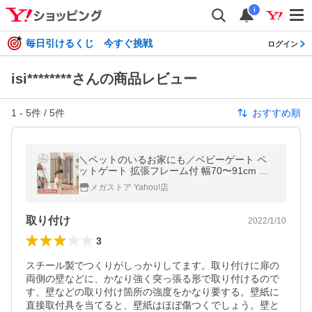
i
毎日引けるくじ 今すぐ挑戦
ログイン
isi********さんの商品レビュー
1
-
5
件 /
5
件
おすすめ順
＼ペットのいるお家にも／ベビーゲート ペ
ットゲート 拡張フレーム付 幅70〜91cm 突
っ張り式 柵 室内 赤ちゃん ペット 犬 リビン
メガストア Yahoo!店
グ キッチン 安全対策
取り付け
2022/1/10
3
スチール製でつくりがしっかりしてます。取り付けに扉の
両側の壁などに、かなり強く突っ張る形で取り付けるので
す、壁などの取り付け箇所の強度をかなり要する。壁紙に
直接取付具を当てると、壁紙はほぼ傷つくでしょう。壁と