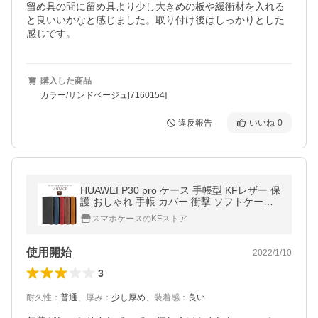
留め具の間に留め具より少し大きめの板や緩衝材を入れる
と良いいかなと感じました。取り付け後はしっかりとした
感じです。
購入した商品
カラー/サンドベージュ[7160154]
違反報告
いいね
0
HUAWEI P30 pro ケース 手帳型 KFレザー 保
護 おしゃれ 手帳 カバー 衝撃 ソフトケース
吸収 ファーウェイ P30プロ p30pro スマホケ
スマホケースのKFストア
ース
使用開始
2022/1/10
3
耐久性
：
普通
、
厚み
：
少し厚め
、
装着感
：
良い