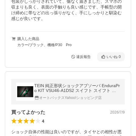
包装がしっかりされていて、傷なく届きました、スマホの
収まりも良く、表面の手触りも良い感じです、手帳型の開
け締めに帯などの出っ張りがなく、手にしっかりと馴染む
感じが良いです。
購入した商品
カラー/ブラック、機種/P30 Pro
違反報告
いいね
0
TEIN 純正形状ショックアブソーバ EnduraPr
o KIT VSU46-A1DS2 スイフト スイフト ス
ポーツ
オートバックスYahoo!ショッピング店
買ってよかった
2026/7/9
4
ショック自体の性能は良いのですが、タイヤとの相性が悪