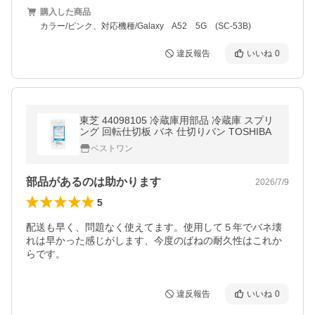
購入した商品
カラー/ピンク、対応機種/Galaxy A52 5G (SC-53B)
違反報告
いいね
0
東芝 44098105 冷蔵庫用部品 冷蔵庫 スプリ
ング 回転仕切板 バネ 仕切りバン TOSHIBA
ベストワン
部品があるのは助かります
2026/7/9
5
配送も早く、問題なく使えてます。使用して５年でバネ壊
れは早かった感じがします、今度のばねの耐久性はこれか
らです。
違反報告
いいね
0