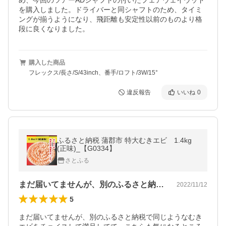
め、今回のツアーADシャフトの付いたフェアウェイウッド
を購入しました。ドライバーと同シャフトのため、タイミ
ングが揃うようになり、飛距離も安定性以前のものより格
段に良くなりました。
購入した商品
フレックス/長さ/S/43inch、番手/ロフト/3W/15°
違反報告
いいね
0
ふるさと納税 蒲郡市 特大むきエビ 1.4kg
(正味)_【G0334】
さとふる
まだ届いてませんが、別のふるさと納税で…
2022/11/12
5
まだ届いてませんが、別のふるさと納税で同じようなむき