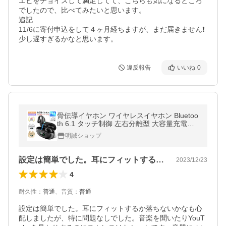
エビをチョイスして満足してて、こちらも気になるところ
でしたので、比べてみたいと思います。

追記

11/6に寄付申込をして４ヶ月経ちますが、まだ届きません❗
少し遅すぎるかなと思います。
違反報告
いいね
0
骨伝導イヤホン ワイヤレスイヤホン Bluetoo
th 6.1 タッチ制御 左右分離型 大容量充電ケ
ース付き 長時間再生 低遅延率 マイク内蔵
明誠ショップ
【PL保険加入済み製品・安心】
設定は簡単でした。耳にフィットするか落…
2023/12/23
4
耐久性
：
普通
、
音質
：
普通
設定は簡単でした。耳にフィットするか落ちないかなも心
配しましたが、特に問題なしでした。音楽を聞いたりYouT