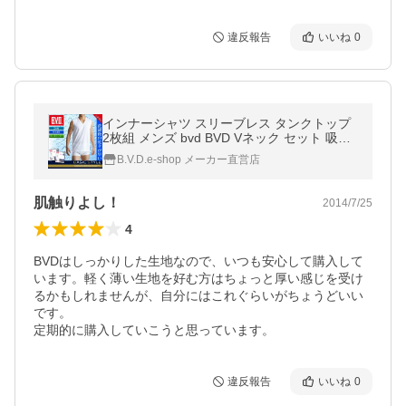
違反報告
いいね
0
インナーシャツ スリーブレス タンクトップ
2枚組 メンズ bvd BVD Vネック セット 吸水
速乾 BASIC STYLE V首 袖なし 綿 肌着 下着
B.V.D.e-shop メーカー直営店
アンダーウェア 汗
肌触りよし！
2014/7/25
4
BVDはしっかりした生地なので、いつも安心して購入して
います。軽く薄い生地を好む方はちょっと厚い感じを受け
るかもしれませんが、自分にはこれぐらいがちょうどいい
です。

定期的に購入していこうと思っています。
違反報告
いいね
0