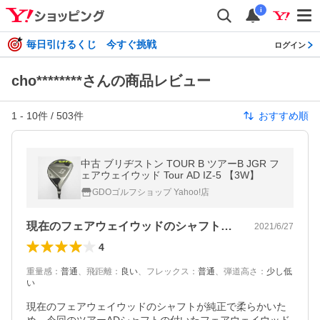
i
毎日引けるくじ 今すぐ挑戦
ログイン
cho********さんの商品レビュー
1
-
10
件 /
503
件
おすすめ順
中古 ブリヂストン TOUR B ツアーB JGR フ
ェアウェイウッド Tour AD IZ-5 【3W】
GDOゴルフショップ Yahoo!店
現在のフェアウェイウッドのシャフトが純…
2021/6/27
4
重量感
：
普通
、
飛距離
：
良い
、
フレックス
：
普通
、
弾道高さ
：
少し低
い
現在のフェアウェイウッドのシャフトが純正で柔らかいた