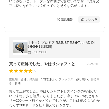
いてみないと、トータルな評価はできないですが、2足を交
互に使いながら、長く使っていけそうな気がします。
違反報告
いいね
0
【中古】プロギア RSJUST RS◆Tour AD DI-
6◆S◆18[2928]
RISE GOLF
買って正解でした。やはりシャフトとスイ…
2025/1/11
5
重量感
：
普通
、
飛距離
：
非常に良い
、
フレックス
：
少し硬い
、
弾道高
さ
：
普通
買って正解でした。やはりシャフトとスイングの相性がい
いですね。少し短尺になりましたが、今までの5wだとキャ
リー200ヤード行くかどうかでしたが、これは短尺にもかか
わらず200ヤードを軽く越えて行きます。