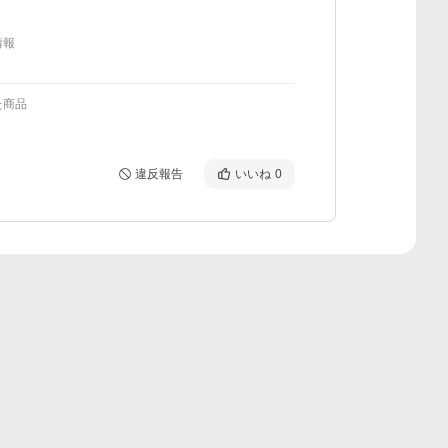
情報
た商品
違反報告
いいね
0