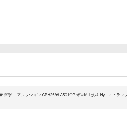
TPU 耐衝撃 エアクッション CPH2699 A501OP 米軍MIL規格 Hy+ スト