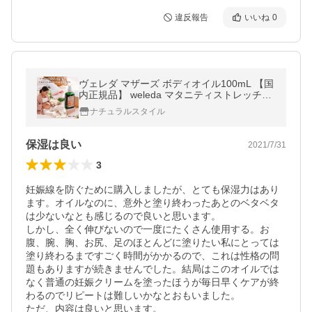
違反報告
いいね
0
ヴェレダ マザーズ ボディオイル100mL 【国
内正規品】 weleda マタニティストレッチマ
ークオイル 妊娠線オイル 保湿 妊娠線予防オ
ナチュラルスタイル
イル 出産 お祝 贈り物
保湿は良い
2021/7/31
3
妊娠線を防ぐために購入しましたが、とても保湿力はあり
ます。オイルなのに、意外と塗り終わったあとのベタベタ
は少ないなとも感じるので良いと思います。

しかし、全く伸びないので一度にたくさん使用する。お
腹、腕、胸、お尻、足のほとんどに塗りたい私にとっては
塗り終わるまですごく時間がかかるので、これは性格の問
題もありますが続きませんでした。結局はこのオイルでは
なく普通の妊娠クリームを塗ったほうが毎日早くケアが終
わるのでリピートは難しいかなとおもいました。

ただ、内容は良いと思います。