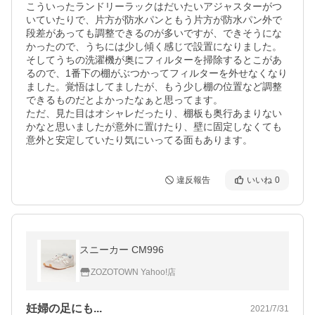
こういったランドリーラックはだいたいアジャスターがつ
いていたりで、片方が防水パンともう片方が防水パン外で
段差があっても調整できるのが多いですが、できそうにな
かったので、うちには少し傾く感じで設置になりました。

そしてうちの洗濯機が奥にフィルターを掃除するとこがあ
るので、1番下の棚がぶつかってフィルターを外せなくなり
ました。覚悟はしてましたが、もう少し棚の位置など調整
できるものだとよかったなぁと思ってます。

ただ、見た目はオシャレだったり、棚板も奥行あまりない
かなと思いましたが意外に置けたり、壁に固定しなくても
意外と安定していたり気にいってる面もあります。
違反報告
いいね
0
スニーカー CM996
ZOZOTOWN Yahoo!店
妊婦の足にも...
2021/7/31