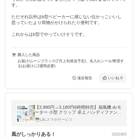
す。

ただそれ以外はb型ベビーカーに感じない位かっこいいし

思っていたより荷物がかけられたり便利です。

購入した商品
お届け/ムーンブラック(7月上旬発送予定)、名入れシール/希望す
る(お届けに2週間必要)
違反報告
いいね
0
【3,980円→3,180円6時間特売】扇風機 dcモ
ーター 小型 クリップ 卓上 ハンディファン
サーキュレーター 超静音 充電 5000mAh 首
L&Lスマホサービス
振 リビングファン熱中症 爆買
風がしっかりある！
2022/8/3