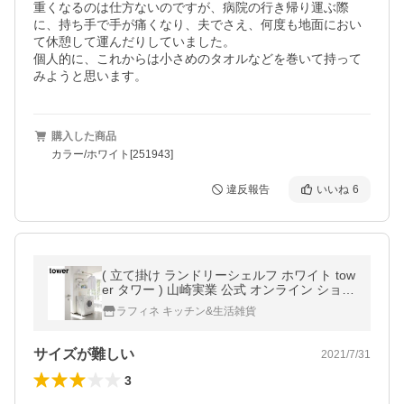
重くなるのは仕方ないのですが、病院の行き帰り運ぶ際
に、持ち手で手が痛くなり、夫でさえ、何度も地面におい
て休憩して運んだりしていました。

個人的に、これからは小さめのタオルなどを巻いて持って
みようと思います。
購入した商品
カラー/ホワイト[251943]
違反報告
いいね
6
( 立て掛け ランドリーシェルフ ホワイト tow
er タワー ) 山崎実業 公式 オンライン ショッ
プ サイト正規品
ラフィネ キッチン&生活雑貨
サイズが難しい
2021/7/31
3