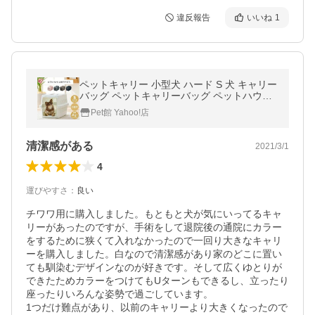
違反報告
いいね
1
ペットキャリー 小型犬 ハード S 犬 キャリー
バッグ ペットキャリーバッグ ペットハウス
アイリスオーヤマ エアトラベルキャリー AT
Pet館 Yahoo!店
C-530 *
清潔感がある
2021/3/1
4
運びやすさ
：
良い
チワワ用に購入しました。もともと犬が気にいってるキャ
リーがあったのですが、手術をして退院後の通院にカラー
をするために狭くて入れなかったので一回り大きなキャリ
ーを購入しました。白なので清潔感があり家のどこに置い
ても馴染むデザインなのが好きです。そして広くゆとりが
できたためカラーをつけてもUターンもできるし、立ったり
座ったりいろんな姿勢で過ごしています。

1つだけ難点があり、以前のキャリーより大きくなったので