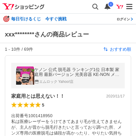
i
毎日引けるくじ 今すぐ挑戦
ログイン
xxx********さんの商品レビュー
1
-
10
件 /
69
件
おすすめ順
ケノン 公式 脱毛器 ランキング1位 日本製 家
庭用 最新バージョン 光美容器 KE-NON メン
ズ 髭 VIO 対応 おすすめ 口コミ 美顔器 コス
エムロック Yahoo!店
パ 安い 8.7
家庭用とは思えない！！
2020/11/17
5
出荷番号1001418950

私は医療レーザーをうけてきてあまり毛が生えてきません
が、主人が昔から脱毛行きたいと言っており調べた所、メ
ンズ専用の医療脱毛は値段が高かったり、やりたい気持ち