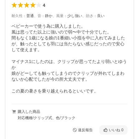
4
耐久性
：
普通
、
音
：
静か
、
風量
：
少し強い
、
効き
：
良い
ベビーカーで使う為に購入しました。

風は思ってた以上に強いので弱〜中で十分でした。

間もなく1歳になる娘の1番細い小指を中に入れてみました
が、触ったとしても羽には当たらない感じだったので安心
して使えます。

マイナス1にしたのは、クリップが思ってたより弱いとゆう
か

娘がどーしても触ってしまうのでクリップが外れてしまわ
ないか心配でしたが今の所大丈夫です。

この夏の暑さを乗り越えられるといいです。
購入した商品
対応機種/クリップ式、色/ブラック
違反報告
いいね
0