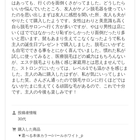
はあっても、行くのを面倒くさがってました。どうしたら
いいか悩んでいたところ、友人がケノン脱毛器を使ってい
たのを思い出しまずは友人に感想を聞いた所、友人も夫が
やりたくて購入したようです。女性はわりと美意識も高く
自ら脱毛サロンへ行く方が多いですが、やはり男性は店に
いくほでではなかったり恥ずかしかったり面倒だったり多
いと思います。髭もあまり生えてこなくなったようで私も
主人の誕生日プレゼントで購入しました。脱毛にいかずと
も自宅でできる事をとにかく喜んでいました。慣れた私が
試しに使ってみると、医療脱毛ほどの威力はもちろんない
が、エステ脱毛よりも熱く感じ家庭用とは思えませんでし
た。ストロングにいたっては、レベル1でも温かさを感じま
した。主人の為に購入したはずが、私が気にいってしまい
ました笑。さんざん通ったので脱毛サロンに行くほどでは
ないがたまに生えてくる頑固な毛があるので、これで十分
です。主人の今後も楽しみです！
投稿者情報
30代
購入した商品
▼選べる本体カラー/パールホワイト_p