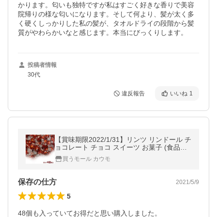
かります。匂いも独特ですが私はすごく好きな香りで美容
院帰りの様な匂いになります。そして何より、髪が太く多
く硬くしっかりした私の髪が、タオルドライの段階から髪
質がやわらかいなと感じます。本当にびっくりします。
投稿者情報
30代
違反報告
いいね
1
【賞味期限2022/1/31】リンツ リンドール チ
ョコレート チョコ スイーツ お菓子 (食品ミ
ルク) ミルク 48個 高級 個包装 スイーツ
買うモール カウモ
保存の仕方
2021/5/9
5
48個も入っていてお得だと思い購入しました。
