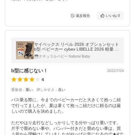
違反報告
いいね
0
サイベックス リベル 2026 オプションセット
b型 ベビーカー cybex LIBELLE 2026 軽量 コ
ンパクト セカンドベビーカー 正規品
ナチュラルベビー Natural Baby
b型に感じない！
2022/7/24
4
重量感
：
重い
、
押しやすさ
：
良い
バス乗る際に、今までのベビーカーだと大きくて抱っこ紐
で行ってましたが、夏は暑くて抱っこ紐だけに頼るのは厳
しいので購入を決めました。

ただやはり走行などしっかりしてる分やっぱり重いです。

片手で畳めない事や、バンパー付きだと畳めない事は、買
う前から理解はしていましたがやっぱり気になるので★4で