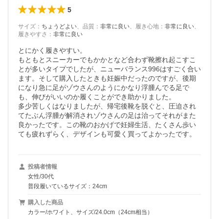
5
サイズ
：
ちょうどよい
、
品質
：
非常に良い
、
履き心地
：
非常に良い
、
履きやすさ
：
非常に良い
とにかく履きやすい。

もともとスニーカーでもかかとなど合わず靴擦れ起こすこ
とが多いタイプでしたが、ニューバランス996はすごく合い
ます。そして購入したときも妊娠中だったのですが、後期
になり急に足がゾウさんのようにかなり浮腫んでる足で
も、伸びがいいのか履くことができ助かりました。

多少苦しくはなりましたが、帰宅後靴を脱ぐと、圧迫され
てたぶん浮腫が解消されゾウさんの足は治ってそれがまた
良かったです。この靴のおかげで妊婦生活、たくさん歩い
ても疲れずらく、デザインも可愛く買ってよかったです。
投稿者情報
女性/30代
普段履いているサイズ：24cm
購入した商品
カラー/ホワイト、サイズ/24.0cm（24cm相当）