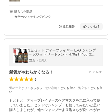
購入した商品
カラー/ショッキングピンク
違反報告
いいね
1
3点セット ディープレイヤー ExG シャンプ
ー 500ml トリートメント 470g H 40g エク
ストラグロッシー ダメージ毛用 サロン専売
あっと美人
品 ビューティーエクスペリエンス
髪質がやわらかくなる！
2021/7/31
5
髪の仕上がり
：
さらさら
、
使い心地
：
とても良い
、
泡立ち
：
とても良
い
もともと、ディープレイヤーのヘアマスクを気に入って使
っていました。セットでシャンプーも使ってみたいと思い
購入しましたが、他のシャンプーより泡立ちが良いのがわ