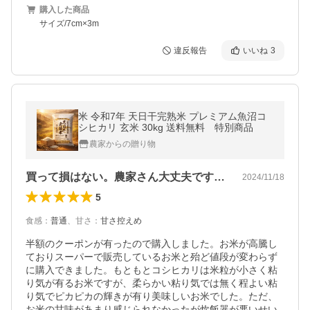
購入した商品
サイズ/7cm×3m
違反報告
いいね
3
米 令和7年 天日干完熟米 プレミアム魚沼コ
シヒカリ 玄米 30kg 送料無料 特別商品
農家からの贈り物
買って損はない。農家さん大丈夫ですか？
2024/11/18
5
食感
：
普通
、
甘さ
：
甘さ控えめ
半額のクーポンが有ったので購入しました。お米が高騰し
ておりスーパーで販売しているお米と殆ど値段が変わらず
に購入できました。もともとコシヒカリは米粒が小さく粘
り気が有るお米ですが、柔らかい粘り気では無く程よい粘
り気でピカピカの輝きが有り美味しいお米でした。ただ、
お米の甘味があまり感じられなかったが炊飯器が悪いせい