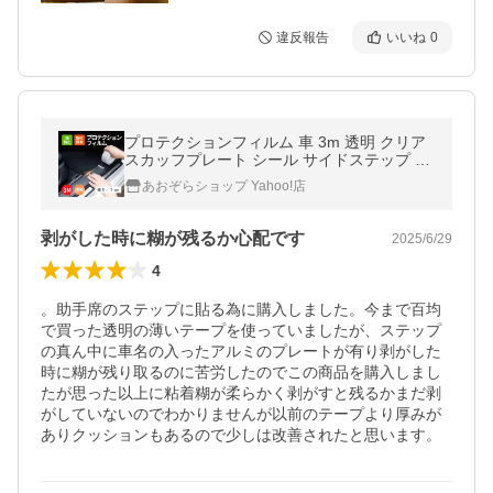
違反報告
いいね
0
プロテクションフィルム 車 3m 透明 クリア
スカッフプレート シール サイドステップ 傷
防止テープ ドアフィルム 汎用
あおぞらショップ Yahoo!店
剥がした時に糊が残るか心配です
2025/6/29
4
。助手席のステップに貼る為に購入しました。今まで百均
で買った透明の薄いテープを使っていましたが、ステップ
の真ん中に車名の入ったアルミのプレートが有り剥がした
時に糊が残り取るのに苦労したのでこの商品を購入しまし
たが思った以上に粘着糊が柔らかく剥がすと残るかまだ剥
がしていないのでわかりませんが以前のテープより厚みが
ありクッションもあるので少しは改善されたと思います。