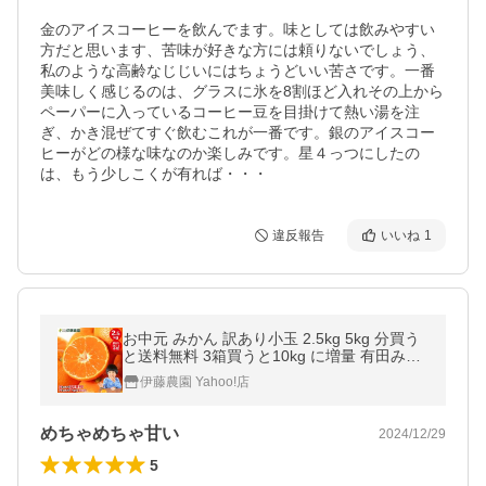
金のアイスコーヒーを飲んでます。味としては飲みやすい
方だと思います、苦味が好きな方には頼りないでしょう、
私のような高齢なじじいにはちょうどいい苦さです。一番
美味しく感じるのは、グラスに氷を8割ほど入れその上から
ペーパーに入っているコーヒー豆を目掛けて熱い湯を注
ぎ、かき混ぜてすぐ飲むこれが一番です。銀のアイスコー
ヒーがどの様な味なのか楽しみです。星４っつにしたの
は、もう少しこくが有れば・・・
違反報告
いいね
1
お中元 みかん 訳あり小玉 2.5kg 5kg 分買う
と送料無料 3箱買うと10kg に増量 有田みか
ん わけありみかん Sサイズ 3Sサイズ
伊藤農園 Yahoo!店
めちゃめちゃ甘い
2024/12/29
5