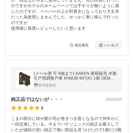
が、残念ながらまだ使用していません。先日白浜に行った
のですがホテルのホームページでは手すりが無いように感
じたのですが、ペーパーの上が肘置きになっており大丈夫
だった為使用しませんでした。せっかく車に積んで行った
のですが

使用後に再度レビューしたいと思います
違反報告
いいね
0
(メール便 可 8個まで) KAKEN 家研販売 木製
引戸用調整戸車 KHMJB-907(K) 1個 OEM品
番 MJB905 MJB906 MJB907対応 交換用戸
岩内金物店
車 *
純正品ではないが・・・
2023/5/25
5
こまの部分に埃や髪の毛が巻きつき固くなるので何年かに
一回交換している。今までパナソニックの純正を購入して
いたが値段の安い純正で無い部品を見つけたので1個だけ購