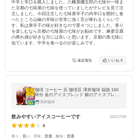
中辛と辛口を購入しました。八幡屋磯五郎の七味や一味ま
た京都の七味屋の七味を使っていましたがテレビを見て注
文しました。今回注文した七味唐辛子の内辛口を開封し食
べたところ山椒の辛味が非常に強く舌が痺れるくらいで
す。私は唐辛子の味が好きなので星４つにしました。香り
を楽しむなら京都の七味屋の七味がお勧めです。麻婆豆腐
の痺れ感が好きな方には良いと思います。京都の黒七味に
似ています。中辛を食べるのが楽しみです。
違反報告
いいね
4
珈琲 コーヒー 豆 珈琲豆 澤井珈琲 福袋 160
杯分 金のアイスブレンド 銀のアイスブレン
ド グルメ 【TS】
澤井珈琲
飲みやすいアイスコーヒーです
2022/7/30
4
香り
：
良い
、
苦味
：
普通
、
酸味
：
普通