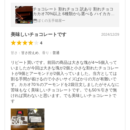
チョコレート 割れチョコ 訳あり 割れチョコ
カカオ70%以上 6種類から選べる ハイカカオ
割れチョコ 400g(200g×2) 訳あり ポイント
ぼくの玉手箱屋ー
利用
美味しいチョコレートです
2024/12/29
4
甘さ
：
甘さ控えめ
、
香り
：
普通
リピート買いです。前回の商品は大きな塊が4〜5個入って
いましたが今回は大きな塊が2個と小さな割れたチョコレー
トが9個とアーモンドが2個入っていました。当方としては
割る手間が省けるので小さいサイズばかりの方が有難いで
す。カカオ70％のアーモンドを2袋注文しましたがそんなに
苦味もなく美味しいチョコレートです。でも50％引きで無
ければ買わないと思います。でも美味しいチョコレートで
す