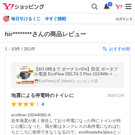
i
毎日引けるくじ 今すぐ挑戦
ログイン
hir********さんの商品レビュー
1
-
10
件 /
261
件
おすすめ順
【8/3 0時まで ボーナス+5%】防災 ポータブ
ル電源 EcoFlow DELTA 3 Plus 1024Wh + 16
0W軽量両面 ソーラーパネル セット 車中泊
EcoFlow公式 Yahoo!ショッピング店
蓄電池 停電 エコフロー
地震による停電時のトイレに
2024/12/9
4
ecoflow-10044066-A

近年地震が多く発生しており停電になった時にトイレが特
に心配になった。我が家はタンクレスの為停電になればた
ちどころに使用できなくなるので、ecoflowdelta3plusとソ