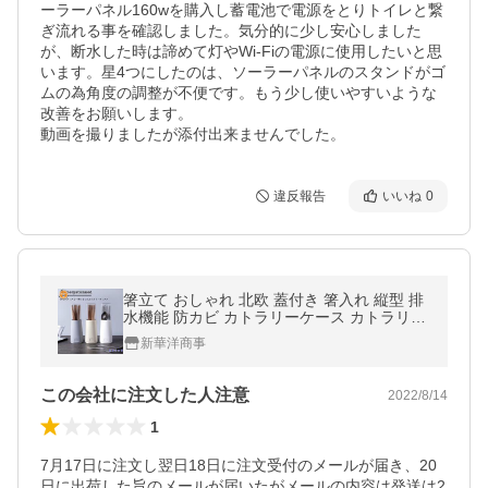
ーラーパネル160wを購入し蓄電池で電源をとりトイレと繋
ぎ流れる事を確認しました。気分的に少し安心しました
が、断水した時は諦めて灯やWi-Fiの電源に使用したいと思
います。星4つにしたのは、ソーラーパネルのスタンドがゴ
ムの為角度の調整が不便です。もう少し使いやすいような
改善をお願いします。

動画を撮りましたが添付出来ませんでした。
違反報告
いいね
0
箸立て おしゃれ 北欧 蓋付き 箸入れ 縦型 排
水機能 防カビ カトラリーケース カトラリー
収納
新華洋商事
この会社に注文した人注意
2022/8/14
1
7月17日に注文し翌日18日に注文受付のメールが届き、20
日に出荷した旨のメールが届いたがメールの内容は発送は2