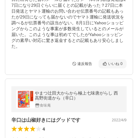
7日になり29日ぐらいに届くとの記載があった？27日に本
日発送とヤマト運輸のお問い合わせ伝票番号の記載もあっ
たが29日になっても届かないのでヤマト運輸に発送状況を
調べるが伝票番号の該当がない。8月1日にYahooショッピ
ングからこのような事案が多数発生しているとのメールが
届いた。このような事は初めてでしたがYahooショッピン
グの素早い対応に驚き返金するとの記載もあり安心しまし
た。
違反報告
いいね
0
やまつ辻田大からから極上七味唐がらし 西
高野街道から（辛口）
食味庵
辛口は山椒好きにはグッドです
2022/4/9
4