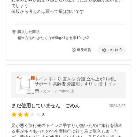
でしょう

値段から考えれば買って損は無いです
購入した商品
精米方法/つきたて白米9kg×1と玄米10kg×2
違反報告
いいね
0
トイレ 手すり 置き型 介護 立ち上がり補助
サポート 高齢者 介護用手すり 手摺 トイレ用
転倒防止 簡単設置 アイリスオーヤマ TRT-6
メガストア Yahoo!店
4A *
まだ使用していません ごめん
2024/3/25
3
足が悪く旅行先のトイレに手すりが無いために旅行を諦め
る事が多々あったので今度旅行に行く為に購入しました