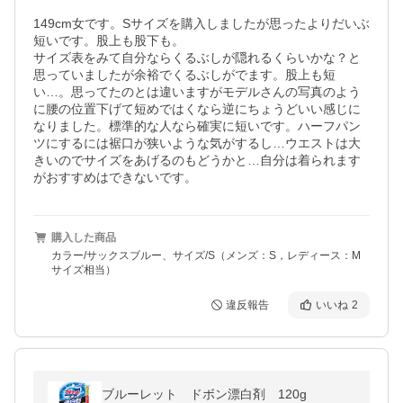
149cm女です。Sサイズを購入しましたが思ったよりだいぶ
短いです。股上も股下も。

サイズ表をみて自分ならくるぶしが隠れるくらいかな？と
思っていましたが余裕でくるぶしがでます。股上も短
い…。思ってたのとは違いますがモデルさんの写真のよう
に腰の位置下げて短めではくなら逆にちょうどいい感じに
なりました。標準的な人なら確実に短いです。ハーフパン
ツにするには裾口が狭いような気がするし…ウエストは大
きいのでサイズをあげるのもどうかと…自分は着られます
がおすすめはできないです。
購入した商品
カラー/サックスブルー、サイズ/S（メンズ：S，レディース：M
サイズ相当）
違反報告
いいね
2
ブルーレット ドボン漂白剤 120g