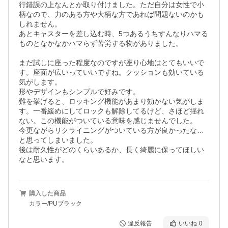
行錯誤の上なんとか取り付けました。ただ自分は女性で小
柄なので、力のある方や大柄な方であれば問題ないのかも
しれません。

あとキャスターを差し込む時、5つあるうちすんなりハマる
ものとなかなかハマらず苦労する物がありました。

まだ試しに座った程度なのですが座り心地はとてもいいで
す。座面が広いっていいですね。クッションも効いている
気がします。

形やデザインもシンプルで好みです。

難を挙げると、ロッキング機能があまり効かない気がしま
す。一番緩めにしてロックも解除してるけど、さほど揺れ
ない。この機能がついている意味を感じませんでした。

今更ながらリクライニングがついている方が良かったな…
と思ってしまいました。

後は耐久性がどのくらいあるか、長く綺麗に保ってほしい
なと思います。
購入した商品
カラー/PUブラック
違反報告
いいね
0