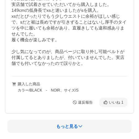
実店舗で試着させていただいてから購入しました。

149cmの低身長でxsと迷いましたがsを購入。

xsだとぴったりでもう少しウエストに余裕がほしい感じ
で、sだと裾は長めですが引きずることはないし厚手のタイ
ツを中に履いても余裕があり、直履きしても違和感ありま
せんでした。

履く機会が楽しみです。

少し気になってのが、商品ページに取り外し可能ベルトが
付属してるとありましたが、付いていませんでした。実店
舗でも付いてなかったので誤りかと。
購入した商品
カラー/BLACK - NOIR、サイズ/S
違反報告
いいね
1
もっと見る