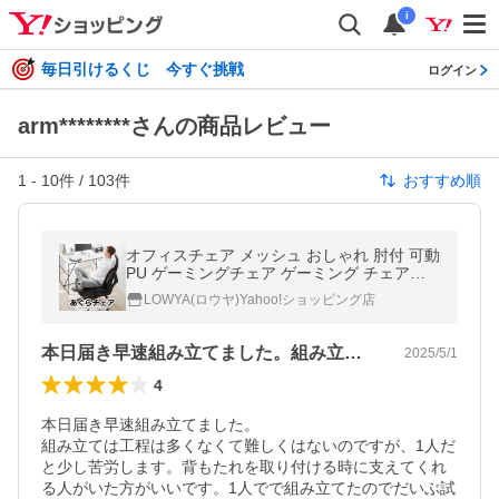
i
毎日引けるくじ 今すぐ挑戦
ログイン
arm********さんの商品レビュー
1
-
10
件 /
103
件
おすすめ順
オフィスチェア メッシュ おしゃれ 肘付 可動
PU ゲーミングチェア ゲーミング チェアー
社長椅子 高さ調整 あぐらチェア あぐら椅子
LOWYA(ロウヤ)Yahoo!ショッピング店
胡坐椅子
本日届き早速組み立てました。組み立ては…
2025/5/1
4
本日届き早速組み立てました。

組み立ては工程は多くなくて難しくはないのですが、1人だ
と少し苦労します。背もたれを取り付ける時に支えてくれ
る人がいた方がいいです。1人でで組み立てたのでだいぶ試