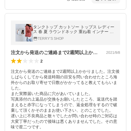
タンクトップ カットソー トップス レディー
ス 春 夏 ラウンドネック 重ね着 インナー レ
イヤード 丸首 体型カバー 無地 白 黒 送料無
TERRY’S SHOP
料 【21feb050】
注文から発送のご連絡まで2週間以上かか…
2021/9/8
2
注文から発送のご連絡まで2週間以上かかりました。注文後
しばらくしてから発送時期の目安を問い合わせたところ海
外からのお取り寄せで日数がかかってると教えてもらいま
した。

また実際届いた商品に穴があいていました。

写真添付の上返品が交換をお願いしたところ、返送代を踏
まえると赤字になってしまうので、返金処理をするので破
棄して頂くかそのままお使い下さい、とのことでした。

遅い上に不良商品と散々でしたが問い合わせ時のご対応は
大変丁寧だったので後味は悪くありませんでした。その意
味で星二つです。