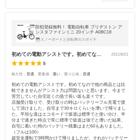
防犯登録無料！ 電動自転車 ブリヂストン ア
シスタファインミニ 20インチ A0BC18
スノーボードと自転車のスポイチ
初めての電動アシストです。初めてなので…
2021/8/21
5
耐久性
：
普通
、
重量感
：
重い
、
乗り心地
：
普通
初めての電動アシストです。初めてなので他の商品とは比
較できませんがアシスト力は問題ないと思います。今まで
苦労していた自宅近くの急で長い坂も楽々です。

店舗受け取りで、受け取りの時はバッテリーフル充電で渡
して頂けました。自宅まで30キロくらいを漕いで帰りまし
た。平坦な道はエコモードで坂道は標準でと使い分け、半
分まで過ぎた時点で常に標準で坂道は強でと漕いだ結果、
自宅に着いた時のバッテリー残量はまだ60もありました。
（フルは100）

超安全運転で3時間かけて帰りましたが、それがバッテリー