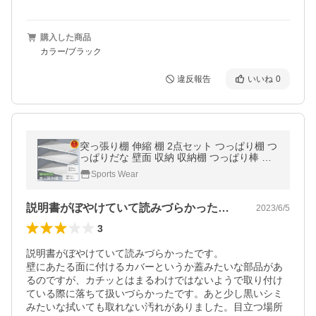
購入した商品
カラー/ブラック
違反報告
いいね
0
突っ張り棚 伸縮 棚 2点セット つっぱり棚 つ
っぱりだな 壁面 収納 収納棚 つっぱり棒 キ
ッチン 棚板 スリム 強力 固定 トイレ 押入れ
Sports Wear
洗面所 クローゼット
説明書がぼやけていて読みづらかったです…
2023/6/5
3
説明書がぼやけていて読みづらかったです。

壁にあたる面に付けるカバーというか蓋みたいな部品があ
るのですが、カチッとはまるわけではないようで取り付け
ている際に落ちて扱いづらかったです。あと少し黒いシミ
みたいな拭いても取れない汚れがありました。目立つ場所