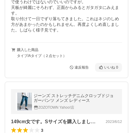
で使うわけではないのでいいのですが。

天板が綺麗にそろわず、正面からみるとガタガタにみえま
す。

取り付けて一日でずり落ちてきました。これはネジのしめ
方があまかったのかもしれません。再度よくしめ直しまし
た。しばらく様子見です。
購入した商品
タイプ/Aタイプ（２点セット）
違反報告
いいね
0
ジーンズ ストレッチデニムクロップドジョ
ガーパンツ メンズ レディース
ZOZOTOWN Yahoo!店
149cm女です。Sサイズを購入しまし…
2023/6/12
3