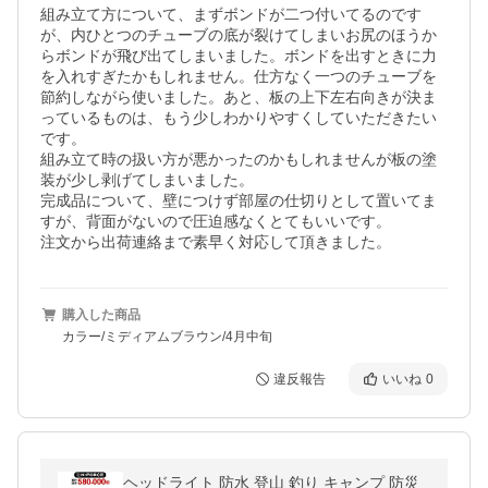
組み立て方について、まずボンドが二つ付いてるのです
が、内ひとつのチューブの底が裂けてしまいお尻のほうか
らボンドが飛び出てしまいました。ボンドを出すときに力
を入れすぎたかもしれません。仕方なく一つのチューブを
節約しながら使いました。あと、板の上下左右向きが決ま
っているものは、もう少しわかりやすくしていただきたい
です。

組み立て時の扱い方が悪かったのかもしれませんが板の塗
装が少し剥げてしまいました。

完成品について、壁につけず部屋の仕切りとして置いてま
すが、背面がないので圧迫感なくとてもいいです。

注文から出荷連絡まで素早く対応して頂きました。
購入した商品
カラー/ミディアムブラウン/4月中旬
違反報告
いいね
0
ヘッドライト 防水 登山 釣り キャンプ 防災