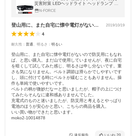
災害対策 LEDヘッドライト ヘッドランプ 懐
中電灯 LEDヘッドライト 作業用ledヘッドラ
N-FORCE
イト 超強力
登山用に、また自宅に懐中電灯がないので…
2019/10/19
4
耐久性
：
普通
、
明るさ
：
明るい
登山用に、また自宅に懐中電灯がないので防災用にもなれ
ば、と思い購入。まだ山で使用していませんが、夜に自宅
を暗くして試してみた感じ、明るさは申し分ないです。重
さも気になりません。ベルト調節は滑らかでしやすいです
し、頭に付けてる時にベルトが緩むこともありません。操
作も単純で使いやすいです。

ベルトの柄が微妙だなーと思いましたが、帽子の上につけ
てみたらそんなに違和感ありませんでした。

充電式のものと迷いましたが、防災用と考えるとやっぱり
電池のほうが安心かと思い、こちらの商品を購入。

いい買い物ができたと思います。

moko2-10014878
違反報告
いいね
20