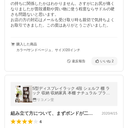
の持ちに関係したかはわかりません。さすがにお尻が痛く
なりましたが普段通勤や買い物に使う程度ならサドルの硬
さも問題ないと思います。

お店の方の対応はメールも受け取り時も親切で気持ちよく
お取引できました。この度はありがとうございました。
購入した商品
カラー/サンドベージュ、サイズ/20インチ
違反報告
いいね
2
S型ディスプレイラック 4段 シェルフ 棚 ラ
ック 収納 収納家具 本棚 ナチュラル ブラウ
ン ホワイト おしゃれ スリム シンプル
リコメン堂
組み立て方について、まずボンドが二つ付…
2020/4/15
4