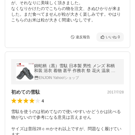
が、それなりに美味しく頂きました。

なくなりかけたのでこちらの物を注文、きぬひかりが来ま
した。まだ食べてませんが粒が大きく楽しみです。やはり
こちらのお米は粒が大きく間違いなしです。
違反報告
いいね
0
錦蛇柄（黒）雪駄 日本製 男性 メンズ 和柄
和装 浴衣 着物 甚平 作務衣 祭 花火 温泉 コ
スプレ おしゃれ カジュアル【メール便指定
ENJOIN Yahoo!ショップ
時送料無料】
初めての雪駄
2017/7/28
4
雪駄を使うのは初めてなので使いやすいかどうかは比べる
物がないので参考になる意見は言えません

サイズは普段28ｃｍかそれ以上ですが、問題なく履けてい
ます
