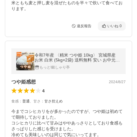
米ともち麦と押し麦を混ぜたものを半々で炊いて食べてお
ります。
違反報告
いいね
0
令和7年産 〈精米 つや姫 10kg〉 宮城県産
お米 白米 (5kg×2袋) 送料無料 安い お中元
ギフト
もっと!銀しゃり亭
つや姫感想
2024/8/27
4
食感
：
普通
、
甘さ
：
甘さ控えめ
今までコシヒカリをが多かったのですが、つや姫は初めて
で期待しておりました。

コシヒカリに比べて甘みはややあっさりとしており食感も
さっぱりした感じを受けました。

冷めても美味しいのは同じで気にいってます。
