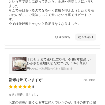
という事で試しに使ってみたら、食感や美味しさにハマり
ました

そこで毎日食べるのでなるべく費用を抑えようとたどり着
いたのがここで美味しいくて安いという事でリピートで
す。

今では雑穀米じゃないと物足りなくなりました。
違反報告
いいね
1
【20ｋｇまで送料1,200円】令和7年度産 い
わみざわ産地限定 ななつぼし 10kg 良質1等
米 ＜10ｋｇ×1袋＞
いわみざわ農協わくわく情熱市場
新米は出ていますが
2024/10/9
5
食感
：
普通
、
甘さ
：
甘い
お米の値段が高くなる前に頼んでいたのが、9月の後半に届