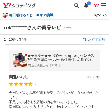
i
毎日引けるくじ 今すぐ挑戦
ログイン
rok********さんの商品レビュー
1
-
10
件 /
37
件
おすすめ順
★★無洗米★★ 福袋米 20kg 10kg×2袋 令和
7年 滋賀県産 米 お米 送料無料 1品種でのお
届けとなります 令和7年産のみ使用 100
近江の国から木村商店
間違いなし
2026/1/10
5
今回はどんな品種が来るか楽しみでしたが、きぬひかりで
した。

不足してる間違う店舗の物を食べていました。

南国産のコシヒカリでしたが、粒は少し小さかったです