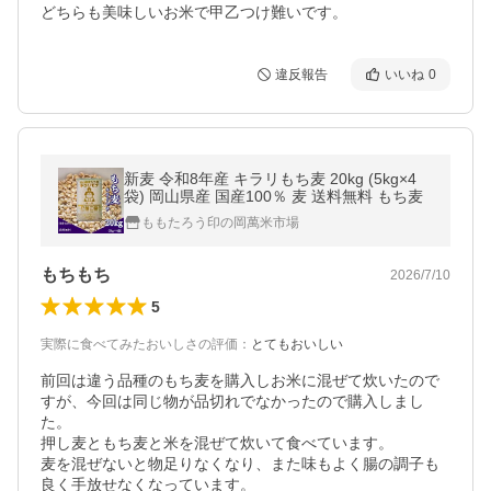
どちらも美味しいお米で甲乙つけ難いです。
違反報告
いいね
0
新麦 令和8年産 キラリもち麦 20kg (5kg×4
袋) 岡山県産 国産100％ 麦 送料無料 もち麦
ももたろう印の岡萬米市場
もちもち
2026/7/10
5
実際に食べてみたおいしさの評価
：
とてもおいしい
前回は違う品種のもち麦を購入しお米に混ぜて炊いたので
すが、今回は同じ物が品切れでなかったので購入しまし
た。

押し麦ともち麦と米を混ぜて炊いて食べています。

麦を混ぜないと物足りなくなり、また味もよく腸の調子も
良く手放せなくなっています。