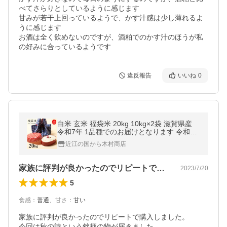
べてさらりとしているように感じます

甘みが若干上回っているようで、かす汁感は少し薄れるよ
うに感じます

お酒は全く飲めないのですが、酒粕でのかす汁のほうが私
の好みに合っているようです
違反報告
いいね
0
白米 玄米 福袋米 20kg 10kg×2袋 滋賀県産
令和7年 1品種でのお届けとなります 令和7
年産のみ使用 100
近江の国から木村商店
家族に評判が良かったのでリピートで購入…
2023/7/20
5
食感
：
普通
、
甘さ
：
甘い
家族に評判が良かったのでリピートで購入しました。

今回は秋の詩という銘柄の物が届きました。
