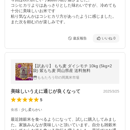
コシヒカリよりはあっさりとした味わいですが、冷めても
十分に美味しいお米です

粘り気なんかはコシヒカリ方があったように感じました。

また次を頼むのが楽しみです。
違反報告
いいね
0
【訳あり】 もち麦 ダイシモチ 10kg (5kg×2
袋) 紫もち麦 岡山県産 送料無料
ももたろう印の岡萬米市場
美味しいうえに通じが良くなって
2025/3/25
5
食感
：
少し柔らかい
最近雑穀米を食べるようになって、試しに購入してみまし
た。家族みんなが美味しいと頂いています。自分も雑穀米