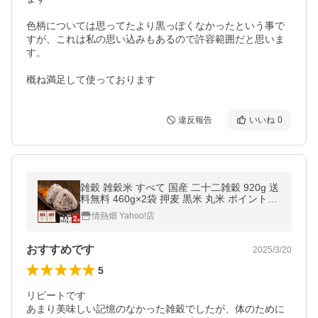
色柄については思ってたより黒っぽくなかったという事で
すが、これは私の思い込みもあるので許容範囲だと思いま
す。

概ね満足して使っております
違反報告
いいね
0
雑穀 雑穀米 すべて 国産 二十二雑穀 920g 送
料無料 460g×2袋 押麦 黒米 丸米 ポイント利
用 爆買
情熱畑 Yahoo!店
おすすめです
2025/3/20
5
リピートです

あまり美味しい記憶のなかった雑穀でしたが、体のために