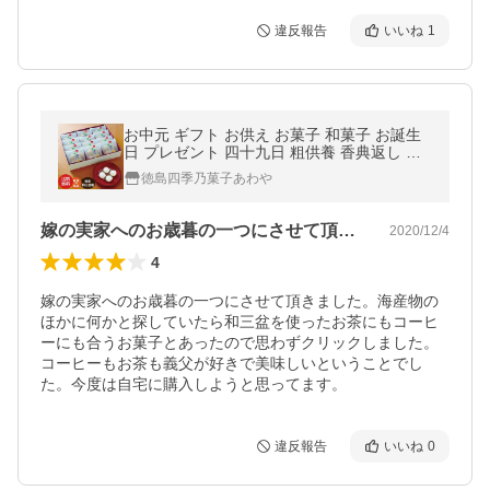
違反報告
いいね
1
お中元 ギフト お供え お菓子 和菓子 お誕生
日 プレゼント 四十九日 粗供養 香典返し 品
物 お供え物 お礼 内祝い 阿波和三盆糖 舞玉
徳島四季乃菓子あわや
古希 喜寿 米寿
嫁の実家へのお歳暮の一つにさせて頂きま…
2020/12/4
4
嫁の実家へのお歳暮の一つにさせて頂きました。海産物の
ほかに何かと探していたら和三盆を使ったお茶にもコーヒ
ーにも合うお菓子とあったので思わずクリックしました。
コーヒーもお茶も義父が好きで美味しいということでし
た。今度は自宅に購入しようと思ってます。
違反報告
いいね
0