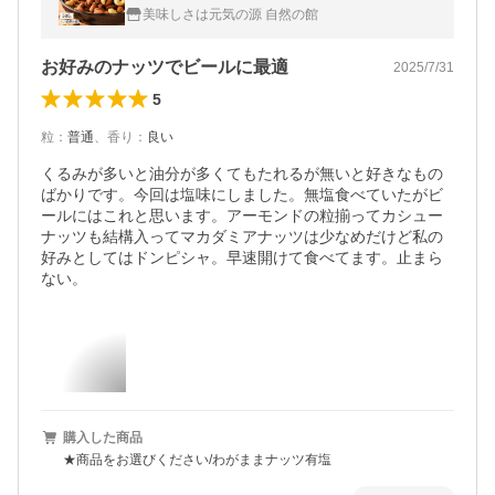
クスナッツ くるみが苦手な方に 爆買
美味しさは元気の源 自然の館
お好みのナッツでビールに最適
2025/7/31
5
粒
：
普通
、
香り
：
良い
くるみが多いと油分が多くてもたれるが無いと好きなもの
ばかりです。今回は塩味にしました。無塩食べていたがビ
ールにはこれと思います。アーモンドの粒揃ってカシュー
ナッツも結構入ってマカダミアナッツは少なめだけど私の
好みとしてはドンピシャ。早速開けて食べてます。止まら
ない。
購入した商品
★商品をお選びください/わがままナッツ有塩