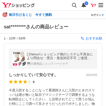
i
毎日引けるくじ 今すぐ挑戦
ログイン
sat********さんの商品レビュー
1
-
10
件 /
69
件
おすすめ順
[ ]Yahoo!ショッピング側のシステム不具合に
より問合せ・受注・発送対応不可 ご迷惑お
かけして申し訳ございません。
介護用品ショップ ハートケア
しっかりしていて安心です。
2024/3/5
4
今度入院することになって看護師さんに入院のときのスリ
ッパは踵が無いと駄目でマジックテープで調整するような
転倒防止にしてください。と説明されてどこで買うか悩ん
だ時にここで調べて良さそうだったのでポチしました。物