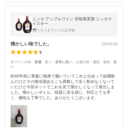
ニッカ アップルワイン 甘味果実酒 ニッカウ
イスキー
うきうきワインの玉手箱
懐かしい味でした。
2024/12/8
5
赤ワインの味
：
普通
、
香り
：
非常に良い
、
お酒の味
：
甘口
、
後味
：
良
い
約40年前に青森に独身で働いていてこれと出会って結構飲
んだけどその後全国あちこち異動して全く飲めなくなって
いたけど今回ネットでこれを見て懐かしくなって発注しま
した。懐かしいボトル、味昔に戻る感じ。対応とても早
く、梱包も丁寧でした。ありがとうございます。