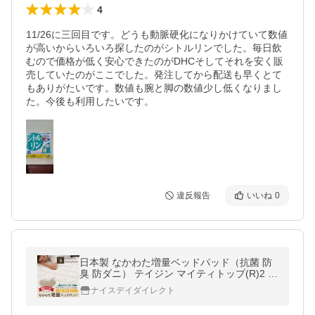
4
11/26に三回目です。どうも動脈硬化になりかけていて数値
が高いからいろいろ探したのがシトルリンでした。毎日飲
むので価格が低く安心できたのがDHCそしてそれを安く販
売していたのがここでした。発注してから配送も早くとて
もありがたいです。数値も腕と脚の数値少し低くなりまし
た。今後も利用したいです。
違反報告
いいね
0
日本製 なかわた増量ベッドパッド（抗菌 防
臭 防ダニ） テイジン マイティトップ(R)2 E
CO 高機能綿使用 (シングル)
ナイスデイダイレクト