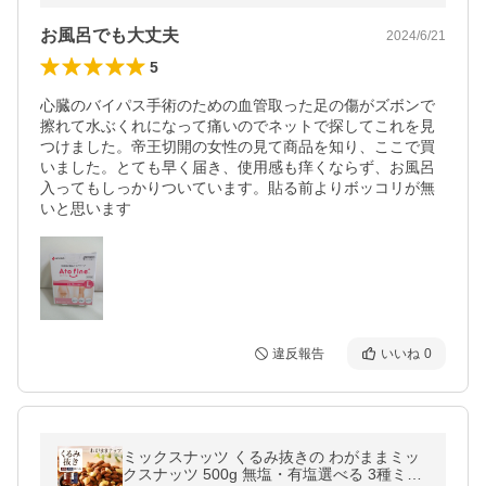
お風呂でも大丈夫
2024/6/21
5
心臓のバイパス手術のための血管取った足の傷がズボンで
擦れて水ぶくれになって痛いのでネットで探してこれを見
つけました。帝王切開の女性の見て商品を知り、ここで買
いました。とても早く届き、使用感も痒くならず、お風呂
入ってもしっかりついています。貼る前よりボッコリが無
いと思います
違反報告
いいね
0
ミックスナッツ くるみ抜きの わがままミッ
クスナッツ 500g 無塩・有塩選べる 3種ミッ