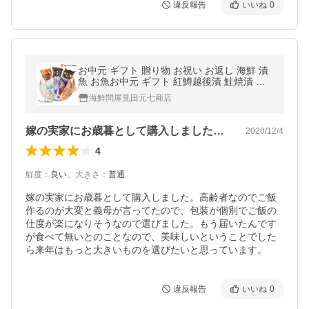
違反報告
いいね
0
お中元 ギフト 贈り物 お祝い お返し 海鮮 漬
魚 お魚お中元 ギフト 紅鱒越後漬 鮭焼漬 鯖
焼漬 鰊焼漬 鯖粕漬 7種13切 詰合せ 爆買
海鮮問屋見田元七商店
嫁の実家にお歳暮として購入しました。高…
2020/12/4
4
鮮度
：
良い
、
大きさ
：
普通
嫁の実家にお歳暮として購入しました。高齢者なのでご飯
作るのが大変と義母が言ってたので、包装が個別でご飯の
仕度が楽になりそうなので選びました。もう届いたんです
が食べて無いとのことなので、美味しいということでした
ら来年はもっと大きいものを選びたいと思っています。
違反報告
いいね
0