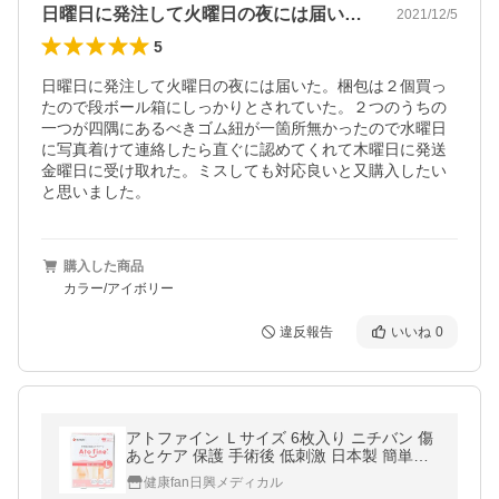
日曜日に発注して火曜日の夜には届いた。…
2021/12/5
5
日曜日に発注して火曜日の夜には届いた。梱包は２個買っ
たので段ボール箱にしっかりとされていた。２つのうちの
一つが四隅にあるべきゴム紐が一箇所無かったので水曜日
に写真着けて連絡したら直ぐに認めてくれて木曜日に発送
金曜日に受け取れた。ミスしても対応良いと又購入したい
と思いました。
購入した商品
カラー/アイボリー
違反報告
いいね
0
アトファイン Ｌサイズ 6枚入り ニチバン 傷
あとケア 保護 手術後 低刺激 日本製 簡単ケ
アポスト投函送料無料
健康fan日興メディカル