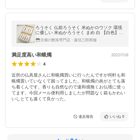
ろうそく 仏前ろうそく 米ぬかロウソク 環境
に優しい 米ぬかろうそく まめ 白 【白色】 (
和蝋燭 ローソク 和ろうそく 小型 豆 極小 ミ
京都の数珠専門店・森信三郎商舗
ニ 白 )
満足度高い和蝋燭
2022/7/18
4
近所の仏具屋さんに和蝋燭買いに行ったんですが何軒も和
蝋燭置いていなくて困ってました。和蝋燭の炎がとても落
ち着くんです。香りも自然なので違和感無くお仏壇に使っ
てます。今回メール便利用しましたが問題なく箱もかわい
いしとても速くて良かった。
違反報告
いいね
0