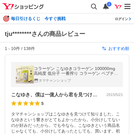
i
毎日引けるくじ 今すぐ挑戦
ログイン
tju********さんの商品レビュー
1
-
10
件 /
138
件
おすすめ順
コラーゲン こなゆきコラーゲン 100000mg
高純度 低分子 一番搾り コラーゲン ペプチド
パウダー 粉末 国産 サプリ サプリメント 美
タマチャンショップ
容 送料無料
こなゆき、僕は一億人から君を見つけたよ♪
2015/5/21
5
タマチャンショップはこなゆきを見つけて知りました。こ
なゆきという響きがとてもよかったから。小分けしてない
のが好みだったから。でも今なら、こなゆきという商品名
じゃなくても、小分けしてあったとしても、買います。初