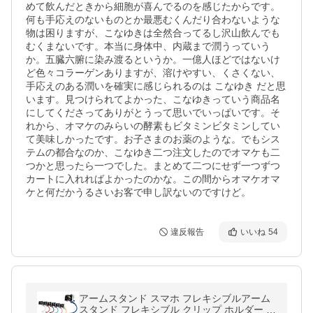
めて飲んだときから細胞が喜んでるのを感じたからです。
何も手応えのないものとか最悪むくんだり合わないような
物は困りますが、こなゆきは全然合ってるし沢山飲んでも
むくまないです。本当に身体中、内蔵まで潤うっていう
か。五臓六腑に染み渡るというか。一億人ほどではないけ
ど色々コラーゲンありますが、溶けやすい、くさくない、
手応えのある潤いを確実に感じられるのは こなゆき だと思
います。見つけられてよかった、こなゆきっていう商品名
にしてくださってありがとうって思いでいっぱいです。そ
れから、オマケのみらいの酵素もビタミンビタミンしてい
て美味しかったです。お子さまのお薬のような。でもシス
テムの都合なのか、こなゆき二つ注文したのでオマケも二
つかと思ったら一つでした。まとめて二つにせず一つずつ
カートに入れればよかったのかな。この間からオマケオマ
ケと何だかうるさいお客で申し訳ないのですけど。
違反報告
いいね
54
アームスタンド スマホ フレキシブルアーム
スタンド フレキシブル クリップ ホルダー ア