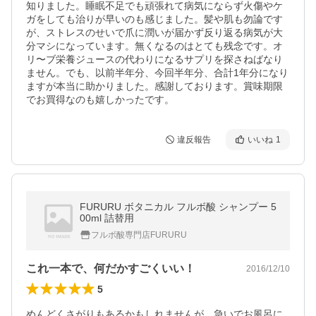
知りました。睡眠不足でも頑張れて病気にならず火傷やケ
ガをしても治りが早いのも感じました。髪や肌も勿論です
が、ストレスのせいで爪に潤いが届かず反り返る病気が大
分マシになっています。無くなるのはとても残念です。オ
リ〜ブ栄養ジュースの代わりになるサプリを探さねばなり
ません。でも、以前半年分、今回半年分、合計1年分になり
ますが本当に助かりました。感謝しております。賞味期限
でお買得なのも嬉しかったです。
違反報告
いいね
1
FURURU ボタニカル フルボ酸 シャンプー 5
00ml 詰替用
フルボ酸専門店FURURU
これ一本で、何だかすごくいい！
2016/12/10
5
めんどくさがりもあるかもしれませんが、急いでお風呂に