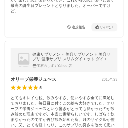
が、楽しい思い出作りができ、これからの思い出へと繋ぐ
最高の誕生日プレゼントとなりました。オーバーですけ
ど。
違反報告
いいね
1
健康サプリメント 美容サプリメント 美容サ
プリ 健康サプリ スリムダイエット ダイエッ
トスリム オリーブフレッシュジュース ダイ
宝石のしずくYahoo!店
エットケア食品 スリムケア食品
オリーブ栄養ジュ〜ス
2015/4/23
5
とてもキレイな粒、飲みやすさ、使いやすさ全てに満足し
ておりました。毎日目に付くこの絵も大好きでした。オリ
ーブの栄養ジュ〜スという響きがとっても良かったのが飲
み始めた理由ですが、本当に素晴らしいです。しばらく飲
まなかったのですが再び飲み始めた所、月のサイクルが整
い、又、とても軽くなり、このサプリの良さを改めて思い