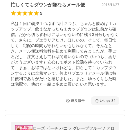
忙しくてもダウンが嫌ならメール便
2016/11/27
5
私は１日に朝夕１つぶずつ計２つぶ、ちゃんと飲めば１カ
ップアップ、飲まなかったら１カップダウンは以前から確
信。だから切らすわけにはいかないのに残り3日分しかなく
て、さらに、プエラリアだけ、ほしいの。そして、毎日忙
しく、宅配の時間も守れないかもしれなくて。そんなと
き、メール便送料無料を初めて利用してみましたが、手ご
ろだし、注文さえしてれは間違いないので（いつも、あり
がとうございます）安心してポスト投函を待っていられ
て、まぁ、お得ではないけれども、切らして１カップダウ
ンするよりは全然マシで、何よりプエラリアメール便は特
に便利でありがたいと感じました。また、ゆっくりした時
は宅配で、他のと一緒に多めに買いたいと思います。
違反報告
いいね
34
ローズ ピーチ バニラ グレープフルーツ アロ