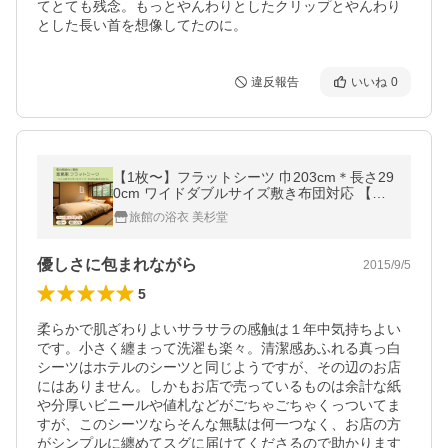
てとても残念。もっとやんわりとしたクリップとやんわり
とした長い首を想像してたのに。
違反報告
いいね
0
【1枚〜】フラットシーツ 巾203cm＊長さ29
0cm ワイドダブルサイズ敷き布団対応 【綿1
00％】【ホワイト】【旅館】【ビジネスホテ
旅館の浴衣 美杉堂
ル】【リゾートホテル】
優しさに包まれながら
2015/9/5
5
柔らかで肌ざわりよいサラサラの感触は１年中気持ちよい
です。小さく纏まって洗濯も楽々。清潔感あふれる真っ白
シーツはホテルのシーツと同じようですが、その辺のお店
にはありません。しかもお店で売っているものは余計な紙
や分厚いビニールや値札などがごちゃごちゃくっついてま
すが、このシーツならそんな無駄は何一つなく、お店の方
がシンプルに纏めてスグに届けてくださるので助かります