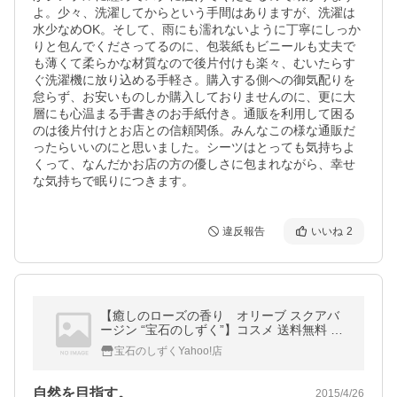
よ。少々、洗濯してからという手間はありますが、洗濯は
水少なめOK。そして、雨にも濡れないように丁寧にしっか
りと包んでくださってるのに、包装紙もビニールも丈夫で
も薄くて柔らかな材質なので後片付けも楽々、むいたらす
ぐ洗濯機に放り込める手軽さ。購入する側への御気配りを
怠らず、お安いものしか購入しておりませんのに、更に大
層にも心温まる手書きのお手紙付き。通販を利用して困る
のは後片付けとお店との信頼関係。みんなこの様な通販だ
ったらいいのにと思いました。シーツはとっても気持ちよ
くって、なんだかお店の方の優しさに包まれながら、幸せ
な気持ちで眠りにつきます。
違反報告
いいね
2
【癒しのローズの香り オリーブ スクアバ
ージン “宝石のしずく”】コスメ 送料無料 基
礎 化粧品 美容液 オイル
宝石のしずくYahoo!店
自然を目指す。
2015/4/26