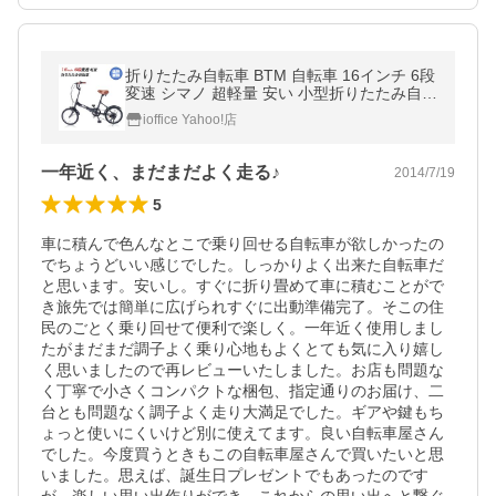
折りたたみ自転車 BTM 自転車 16インチ 6段
変速 シマノ 超軽量 安い 小型折りたたみ自転
車 鍵 ライト付 PL保険付き 送料無料
ioffice Yahoo!店
一年近く、まだまだよく走る♪
2014/7/19
5
車に積んで色んなとこで乗り回せる自転車が欲しかったの
でちょうどいい感じでした。しっかりよく出来た自転車だ
と思います。安いし。すぐに折り畳めて車に積むことがで
き旅先では簡単に広げられすぐに出動準備完了。そこの住
民のごとく乗り回せて便利で楽しく。一年近く使用しまし
たがまだまだ調子よく乗り心地もよくとても気に入り嬉し
く思いましたので再レビューいたしました。お店も問題な
く丁寧で小さくコンパクトな梱包、指定通りのお届け、二
台とも問題なく調子よく走り大満足でした。ギアや鍵もち
ょっと使いにくいけど別に使えてます。良い自転車屋さん
でした。今度買うときもこの自転車屋さんで買いたいと思
いました。思えば、誕生日プレゼントでもあったのです