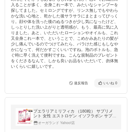
入ることが多く、全身これ一本で、みたいなシャンプーを
探してました。セミロングですが、リンス無しでもやわら
かな洗い心地と、乾かした後サラサラにまとまってびっく
り。顔や体を洗った後のぬるつきが少し気になったけど、
しっとりした洗い上がりと透明感が。もう、最高に気に入
りました。あと、いただいたローションやオイルも、これ
又全身これ一本で、ということで、こめかみあたりの髪が
少し痛んでいるのでつけてみたら、パラけた感じもしなや
かになって、何だかすごくいいですね。泡のボトルも、急
ぐ時に早く洗えて便利ですね。こんな規制品のプレゼント
をくださるなんて、しかも良いお品をいただいて、勿体無
いくらいに嬉しいです。
違反報告
いいね
0
プエラリアミリフィカ （180粒） サプリメ
ント 女性 エストロゲン イソフラボン サプリ
女性 特有のお悩みに プエラリア 美容 プエラ
オーガランド Yahoo!店
リン ポイント利用