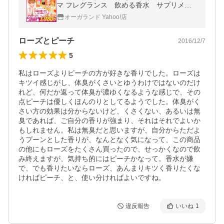
マ フレグランス 飲める香水 サプリメン
ト サプリ 初回限定 倉庫
オーガランド Yahoo!店
ローズとピーチ
2016/12/7
5
私はローズよりピーチの方が好きな香りでした。ローズは
キツイ感じがし、体臭がくさいとゆうわけではないのだけ
れど、何だか返って体臭が濃ゆくなるような感じで、その
点ピーチは優しくほんのりとしてるようでした。体臭がく
さい方の効果は分からないけど、くさくない、あるいは無
臭であれば、ご自分の香りが強まり、それはそれでよいか
もしれません。私は無臭だと思いますが、自分からただよ
うプーンとした香りが、なんとなく気になって、この商品
の他にもローズをたくさん買ったので、せっかくなので飲
み終えますが、気持ち的にはピーチかなって。香水が嫌
で、でも香りたいならローズ、あんまりキツく香りたくな
ければピーチ、と、使い分ければよいですね。
違反報告
いいね
1