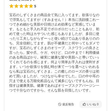
5
宝石のしずくさまの商品全て気に入ってます。欲張りなの
で浮気もしてますが（すみません！）本当に洗顔後これ一
つできめ細かな美肌や日焼け止め効果など実感していま
す。もともと手入れ不足でボロボロだったこともあり、初
めて使った時はカサついた感じもありましたが、多目に使
ったり工夫しながらずーっと使い続けて山あり谷ありのの
ち、完全信頼してます。肌が不健康だと何やってもダメで
すが、宝石のしずくさまのオリーブ、スクワランの良さと
言ったら。髪や爪、ケガ、やけど、口の中まで！利用価値
のある商品ばかり。確実に健康な髪や美肌へと導いていっ
てくれてるのを感じます。何より簡単お手入れは便利すぎ
ます。いつか欲張りを慎む時が来て一つを選べといわれる
なら私は宝石のしずくさま。この癒しのローズの香りは初
めて買いましたが、つけながら幸せでした。口の中や耳の
穴まで使える万能化粧品なんて滅多にないですもんね。目
指すは健康美肌。健康であればオリーブスクアバージン一
つで十分なのですから。そんな肌を目指したいです。
違反報告
いいね
0