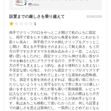
イフォン iPhone6s iPhone6 iPhone SE iPho
mitas
ne ER-ARMST
設置までの厳しさを乗り越えて
2016/12/26
1
両手でクリップの口をやっとこさ開けて机のふちに固定
し、両手で首をヒネリ曲げながら角度を決め（これがもう
筋トレ並み）、両手指でスマホ挟むクリップをグゥッとこ
じ開け、震える片手指をそのままにして耐え抜き、もう片
方の手ですかさずスマホを挟み込みホッと一息。こんなに
硬い思いをしたのに、固定クリップから伸びる長い首がス
マホを触るたびにグラグラするので、片手でなく、もう片
方の手でも支えましょう的な、あまり便利だとも言えない
不安定な使い心地と、そのうち固定クリップがズリズリず
れてきて、そのうち外れてしまいそうな底知れぬ恐怖感。
でも、固定する形を決めさえすれば、後は長い首に当たっ
たりしないようそっと見守るかたちで常に気をつけ優しい
扱いをするだけで、何とか落ち着いて動画鑑賞、レビュー
記入などができましたね。ですから、記入の際はもう片方
の手も添え、なるべく両手を使うことが決め手となりま
す。私はあちこち移動して使いたかったが、何しろ設置ま
での厳しさを思えば面倒だし、一箇所にとどめておくなん