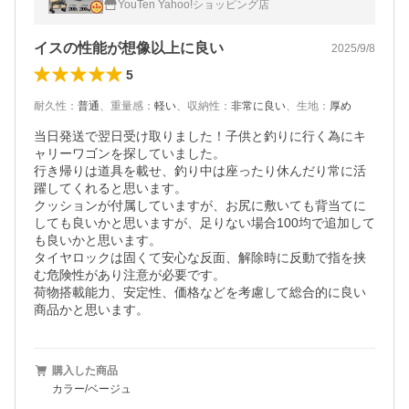
YouTen Yahoo!ショッピング店
イスの性能が想像以上に良い
2025/9/8
5
耐久性
：
普通
、
重量感
：
軽い
、
収納性
：
非常に良い
、
生地
：
厚め
当日発送で翌日受け取りました！子供と釣りに行く為にキ
ャリーワゴンを探していました。

行き帰りは道具を載せ、釣り中は座ったり休んだり常に活
躍してくれると思います。

クッションが付属していますが、お尻に敷いても背当てに
しても良いかと思いますが、足りない場合100均で追加して
も良いかと思います。

タイヤロックは固くて安心な反面、解除時に反動で指を挟
む危険性があり注意が必要です。

荷物搭載能力、安定性、価格などを考慮して総合的に良い
商品かと思います。
購入した商品
カラー/ベージュ