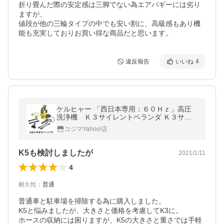
折り畳んだ際の安定感は三脚でない為エアバギーには劣り
ますが、

値段が他の三輪タイプの中でも安い割に、高級感もあり機
能も充実しておりお買い得な商品だと思います。
違反報告
いいね
4
ケルヒャー 「西日本専用：６０Ｈｚ」高圧
洗浄機 Ｋ３サイレントベランダ Ｋ３サイ
レントベランダ６０ＨＺ
コジマYahoo!店
K5も検討しましたが
2021/1/11
4
耐久性
：
普通
普通車と駐車場を掃除する為に購入しました。

K5と悩みましたが、大きさと価格を考慮してK3に。

ホースの収納には困りますが、K5の大きさと重さでは手軽