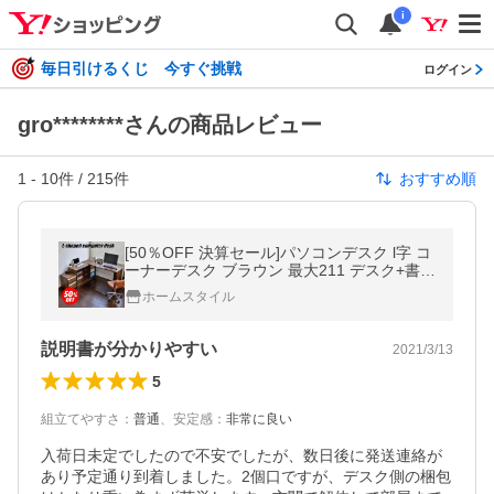
i
毎日引けるくじ 今すぐ挑戦
ログイン
gro********さんの商品レビュー
1
-
10
件 /
215
件
おすすめ順
[50％OFF 決算セール]パソコンデスク l字 コ
ーナーデスク ブラウン 最大211 デスク+書棚
+チェスト リモートワーク テレワーク SAV0
ホームスタイル
57
説明書が分かりやすい
2021/3/13
5
組立てやすさ
：
普通
、
安定感
：
非常に良い
入荷日未定でしたので不安でしたが、数日後に発送連絡が
あり予定通り到着しました。2個口ですが、デスク側の梱包