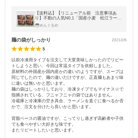
【送料込】【リニューアル前 注意事項あ
り】不動の人気N0,1「国産小麦 松江ラーメ
ンしじみ醤油味」８食セット
めんぐるめ
麺の袋がしっかり
2021/2/6
5
以前冷凍用タイプを注文して大変美味しかったのでリピー
トしようと思い、今回は常温タイプを依頼しました。

原材料の外国産か国内産かの違いのようですが、スープは
同じでしたので、麺の違いだけですが、正直麺もあまり味
に違いは無いかと思います。

麺の袋はしっかりしており、冷凍タイプでもマイナス☆で
指摘されている、フニャフニャの袋ではありません。

冷蔵庫と冷凍庫の空き具合、ラーメンを直ぐに食べるか否
かで、注文を分けたら良いかと思います。

背脂ベースの醤油ですが、こってりし過ぎず高齢者や子供
でも食べやすい大好きな味です。

またリピートしたいと思います。