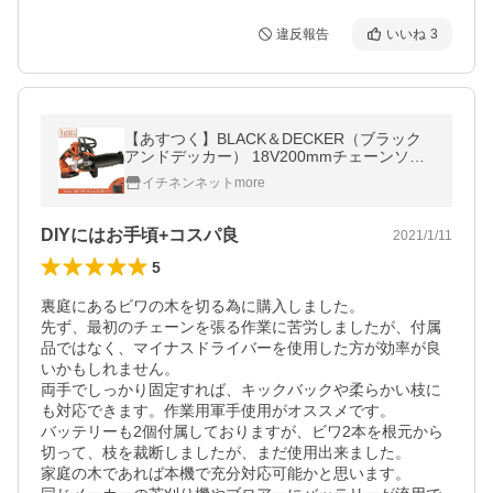
違反報告
いいね
3
【あすつく】BLACK＆DECKER（ブラック
アンドデッカー） 18V200mmチェーンソー
（バッテリー2個＋急速充電器セット） GKC
イチネンネットmore
1820L2
DIYにはお手頃+コスパ良
2021/1/11
5
裏庭にあるビワの木を切る為に購入しました。

先ず、最初のチェーンを張る作業に苦労しましたが、付属
品ではなく、マイナスドライバーを使用した方が効率が良
いかもしれません。

両手でしっかり固定すれば、キックバックや柔らかい枝に
も対応できます。作業用軍手使用がオススメです。

バッテリーも2個付属しておりますが、ビワ2本を根元から
切って、枝を裁断しましたが、まだ使用出来ました。

家庭の木であれば本機で充分対応可能かと思います。
