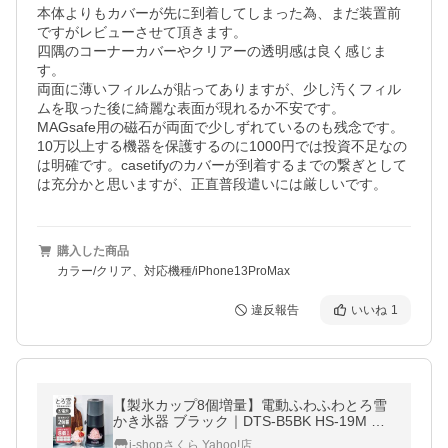
本体よりもカバーが先に到着してしまった為、まだ装置前
ですがレビューさせて頂きます。

四隅のコーナーカバーやクリアーの透明感は良く感じま
す。

両面に薄いフィルムが貼ってありますが、少し汚くフィル
ムを取った後に綺麗な表面が現れるか不安です。

MAGsafe用の磁石が両面で少しずれているのも残念です。

10万以上する機器を保護するのに1000円では投資不足なの
は明確です。casetifyのカバーが到着するまでの繋ぎとして
は充分かと思いますが、正直普段遣いには厳しいです。
購入した商品
カラー/クリア、対応機種/iPhone13ProMax
違反報告
いいね
1
【製氷カップ8個増量】電動ふわふわとろ雪
かき氷器 ブラック｜DTS-B5BK HS-19M 刃
の高さ調節 コンパクト収納 分解洗浄 ドウシ
i-shopさくら Yahoo!店