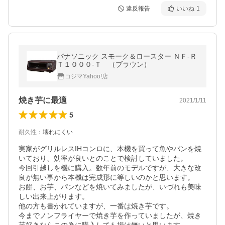
違反報告
いいね
1
パナソニック スモーク＆ロースター ＮＦ‐Ｒ
Ｔ１０００‐Ｔ （ブラウン）
コジマYahoo!店
焼き芋に最適
2021/1/11
5
耐久性
：
壊れにくい
実家がグリルレスIHコンロに、本機を買って魚やパンを焼
いており、効率が良いとのことで検討していました。

今回引越しを機に購入。数年前のモデルですが、大きな改
良が無い事から本機は完成形に等しいのかと思います。

お餅、お芋、パンなどを焼いてみましたが、いづれも美味
しい出来上がります。

他の方も書かれていますが、一番は焼き芋です。

今までノンフライヤーで焼き芋を作っていましたが、焼き