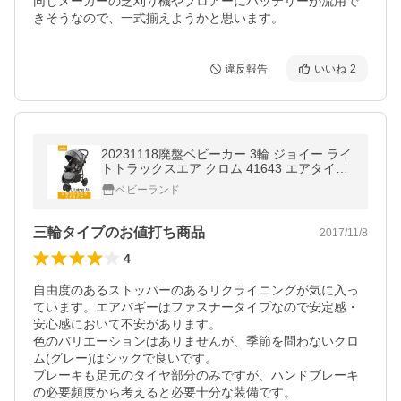
同じメーカーの芝刈り機やブロアーにバッテリーが流用で
きそうなので、一式揃えようかと思います。
違反報告
いいね
2
20231118廃盤ベビーカー 3輪 ジョイー ライ
トトラックスエア クロム 41643 エアタイヤ
Joie LiteTraxAir レインカバー付き KATOJI
ベビーランド
(カトージ)
三輪タイプのお値打ち商品
2017/11/8
4
自由度のあるストッパーのあるリクライニングが気に入っ
ています。エアバギーはファスナータイプなので安定感・
安心感において不安があります。

色のバリエーションはありませんが、季節を問わないクロ
ム(グレー)はシックで良いです。

ブレーキも足元のタイヤ部分のみですが、ハンドブレーキ
の必要頻度から考えると必要十分な装備です。
