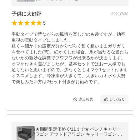
シャ 1年保証
子供に大好評
2021/7/30
5
手動タイプで昔ながらの風情を楽しむのも趣ですが、効率
重視の電動タイプにしました。

粗く↔︎細かくの設定が分かりづらく暫く粗いままガリガリ
を食べてました(悲)。細かくした場合、氷が当たるな当たら
ないかの微妙な調整でフワフワが出来るかが決まります。

オマケ付きを選びましたが、基本セットではお一人様でも
足りないと思いますので、少なくともオマケ1セット付きを
オススメします。冷凍庫が大きくて、大きいカキ氷や大勢
で楽しみたい方は2セット付きがお勧めです。
違反報告
いいね
0
★期間限定価格 8/11まで★ ベンチキャリー
ワゴン アウトドアワゴン キャリーワゴン キ
ャリーカート 片手ハンドル 大容量