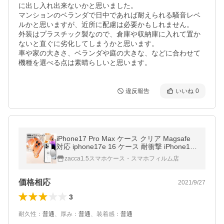
に出し入れ出来ないかと思いました。

マンションのベランダで日中であれば耐えられる騒音レベ
ルかと思いますが、近所に配慮は必要かもしれません。

外装はプラスチック製なので、倉庫や収納庫に入れて置か
ないと直ぐに劣化してしまうかと思います。

車や家の大きさ、ベランダや庭の大きな、などに合わせて
機種を選べる点は素晴らしいと思います。
違反報告
いいね
0
iPhone17 Pro Max ケース クリア Magsafe
対応 iphone17e 16 ケース 耐衝撃 iPhone16
Plus スマホケース iphone14 ケース iPhone1
zacca1.5スマホケース・スマホフィルム店
7 16 15 Pro Max カバー ケース
価格相応
2021/9/27
3
耐久性
：
普通
、
厚み
：
普通
、
装着感
：
普通