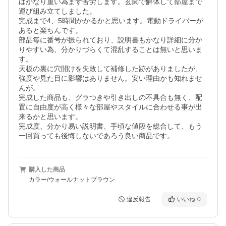
はかなり重い為まず苦労します。玄関で解体して部屋まで
運び組み立てしました。

完成まで4、5時間かかるかと思います。電動ドライバーが
あると楽ちんです。

部品毎に番号が振られており、説明書もかなり詳細に分か
りやすい為、分かりづらくて混乱することは無いと思いま
す。

天板の裏に穴開けを失敗して補修した跡がありましたが、
強度や見た目に影響はありません。安い理由かも知れませ
んが。

完成した商品も、グラつきや引き出しの不具合も無く、配
置に自由度が高く様々な部屋やスタイルに合わせる事が出
来るかと思います。

完成度、分かり易い説明書、手頃な値段を総合して、もう
一回買っても後悔しないであろう良い商品です。
購入した商品
カラー/ウォールナットブラウン
違反報告
いいね
0