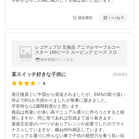
芋好きならこの為に購入しても損は無いと思います。
違反報告
いいね
0
レゴデュプロ 互換品 アニマルマーブルコー
スター 168ピース ルーピング ビーズ スロー
プトイ 知育玩具
海外雑貨のミッケル
某スイッチ好きな子供に
2020/5/1
4
発注後直ぐに中国から発送されましたが、EMSの取り扱い
停止で約1か月掛かりましたが無事に届きました。

平常時なら2週間程度かと思います。

商品は色違いが多い為マニュアル通りに作ろうとすると頓
挫しますが、同じ形であれば完成まて辿り着きます。

最後左右逆のパーツがありアレンジが必要でしたのでマイ
ナス☆していますが、概ね90%満足しています。

マニュアル通りに作らない事で子供の発想力を養う良い玩