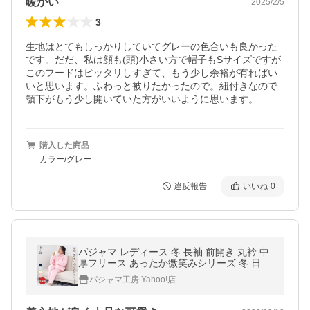
暖かい
2025/2/5
3
生地はとてもしっかりしていてグレーの色合いも良かった
です。だだ、私は顔も(頭)小さい方で帽子もSサイズですが
このフードはピッタリしすぎて、もう少し余裕が有ればい
いと思います。ふわっと被りたかったので。紐付きなので
顎下がもう少し開いていた方がいいように思います。
購入した商品
カラー/グレー
違反報告
いいね
0
パジャマ レディース 冬 長袖 前開き 丸衿 中
厚フリース あったか微笑みシリーズ 冬 日本
製 0920
パジャマ工房 Yahoo!店