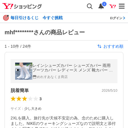
i
毎日引けるくじ 今すぐ挑戦
ログイン
mhf********さんの商品レビュー
1
-
10
件 /
24
件
おすすめ順
レインシューズカバー シューズカバー 雨用
ブーツカバー レディース メンズ 靴カバー 防
水 シリコン 軽量 滑り止め 長靴 作業用 歩き
めれすあなくま商店
やすい 疲れない おしゃれ
脱着簡単
2026/5/10
3
サイズ
：
少し大きめ
2XLを購入。旅行先が天候不安定の為、念のために購入し
ました。NIKEのウォーキングシューズなので説明文と添付