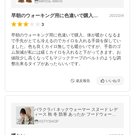
MIRISE-MIRAI
防寒 ポカポカ 暖かい
早朝のウォーキング用に色違いで購入。体…
2022/2/4
3
早朝のウォーキング用に色違いで購入。体が暖かくなるま
で手先がとても冷えるのでカイロを入れる手袋を探してい
ました。色も良くカイロ無しでも暖かいですが、手首のゴ
ム加減が私には緩くカイロを入れると下がってきます。お
値段少し高くなってもマジックテープのベルトのような調
整出来るタイプがあったらいいです。
違反報告
いいね
0
バラクラバ ネックウォーマー スヌード レデ
ィース 秋 冬 防寒 あったか フードウォーマ
ー マフラー ニット フード ニット帽 Fuliz フ
ASTYSHOP
リス 送料無料