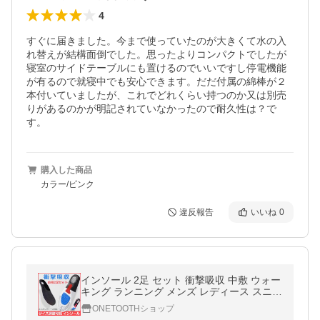
4
すぐに届きました。今まで使っていたのが大きくて水の入
れ替えが結構面倒でした。思ったよりコンパクトでしたが
寝室のサイドテーブルにも置けるのでいいですし停電機能
が有るので就寝中でも安心できます。だだ付属の綿棒が２
本付いていましたが、これでどれくらい持つのか又は別売
りがあるのかが明記されていなかったので耐久性は？で
す。
購入した商品
カラー/ピンク
違反報告
いいね
0
インソール 2足 セット 衝撃吸収 中敷 ウォー
キング ランニング メンズ レディース スニー
カー ブーツ パンプス 安全靴 革靴 防臭 矯正
ONETOOTHショップ
疲れない