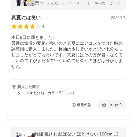
分袖 半袖 黒
カーディガンレディース・ストールのカービーズ
真夏には良い
2026/7/8
4
本日8日に届きました。

最近は気温の変化が多いのと真夏にエアコンをつけた時の
調整用に購入しました。長袖は少し暑いかと思い七分袖に
しましたがとても薄いです。真夏にはその方が暑くなくて
いいのですがまだ着ていないので耐久性のほどは分かりま
せん。
購入した商品
タイプ/★七分袖、カラー/11.ミント
違反報告
いいね
0
靴紐 靴ひも 結ばない ほどけない 100cm 12