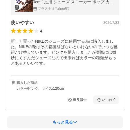
0cm 1足用 シューズ スニーカー ポップ カジ
ュアル レディース メンズ ユニセックス 男女
プラスナオYahoo!店
兼
使いやすい
2026/7/23
4
新しく買ったNIKEのシューズに使用する為に購入しまし
た。NIKEの靴はその都度結ばないといけないのでいつも靴
紐だけ替えています。ピンクを購入しましたが実際には微
妙にくすんだシューズなので出来ればカラーの種類がもっ
とあるといいです。
購入した商品
カラー/ピンク、サイズ/120cm
違反報告
いいね
0
もっと見る