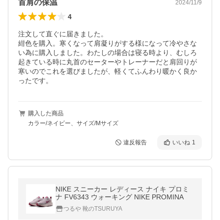
首肩の保温
2024/11/9
4
注文して直ぐに届きました。

紺色を購入。寒くなって肩凝りがする様になって冷やさな
い為に購入しました。わたしの場合は寝る時より、むしろ
起きている時に丸首のセーターやトレーナーだと肩回りが
寒いのでこれを選びましたが、軽くてふんわり暖かく良か
ったです。
購入した商品
カラー/ネイビー、サイズ/Mサイズ
違反報告
いいね
1
NIKE スニーカー レディース ナイキ プロミ
ナ FV6343 ウォーキング NIKE PROMINA
つるや 靴のTSURUYA