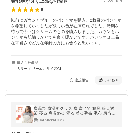
着心地が良く上品な可愛さ
2022/10/19
5
以前にガウンとブルーのパジャマを購入。2枚目のパジャマ
を希望していましたが欲しい色が在庫切れでした。時期を
待って今回はクリームのものを購入しました。ガウンもパ
ジャマも肌触りがとても良く暖かいです。パジャマは上品
な可愛さでどんな年齢の方にも合うと思います。
購入した商品
カラー/クリーム、サイズ/M
違反報告
いいね
0
肩温泉 肩温めグッズ 肩 肩当て 寝具 冷え対
策 寝る 肩温める 寝る 着る毛布 毛布 肩当て
グッズ 毛布 茜堂
Hot Market HMY