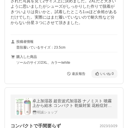
された写真を見て2サイズ上に決めました。2XLだと大きい
ように思いましたがシューズがしっかりした作りで脱着が
きついよりは良いかと。試着したところ1㎝ほど余裕がある
だけでした。実際にはまだ履いていないので耐久性など分
からない分星３つにさせて頂きました。
投稿者情報
普段履いているサイズ：23.5cm
購入した商品
ソールのサイズ/2XL、カラー/white
違反報告
いいね
0
卓上加湿器 超音波式加湿器 ナノミスト 噴霧
上から給水 コンパクト 乾燥対策 花粉症対策
350ml 大容量 部屋 車載 オフィス アロマ【P
明誠ショップ
L保険加入済み製品・安心】
コンパクトで手間要らず
2023/10/29