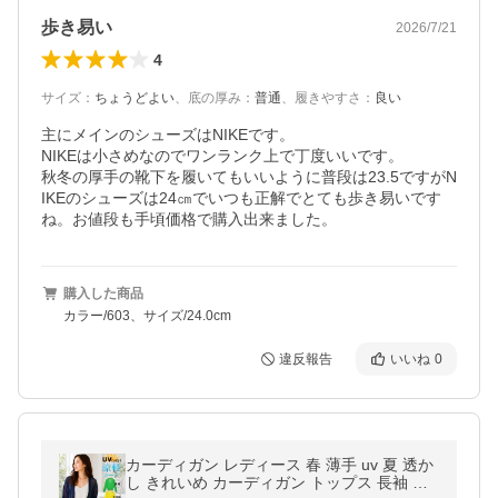
歩き易い
2026/7/21
4
サイズ
：
ちょうどよい
、
底の厚み
：
普通
、
履きやすさ
：
良い
主にメインのシューズはNIKEです。

NIKEは小さめなのでワンランク上で丁度いいです。

秋冬の厚手の靴下を履いてもいいように普段は23.5ですがN
IKEのシューズは24㎝でいつも正解でとても歩き易いです
ね。お値段も手頃価格で購入出来ました。
購入した商品
カラー/603、サイズ/24.0cm
違反報告
いいね
0
カーディガン レディース 春 薄手 uv 夏 透か
し きれいめ カーディガン トップス 長袖 七