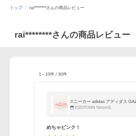
トップ
rai********さんの商品レビュー
rai********さんの商品レビュー
1
-
10
件 /
30
件
スニーカー adidas アディダス GAZ
ZOZOTOWN Yahoo!店
めちゃピンク！