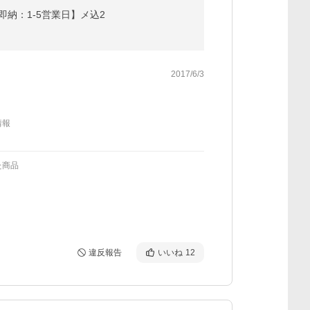
【即納：1-5営業日】メ込2
2017/6/3
情報
た商品
違反報告
いいね
12