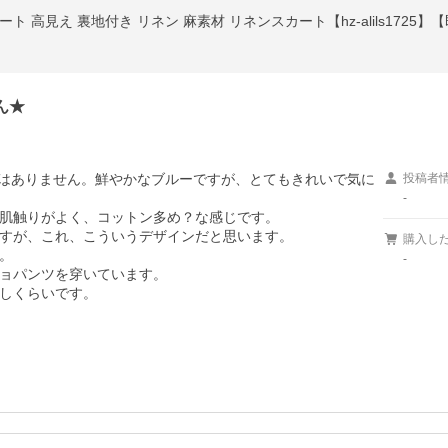
 高見え 裏地付き リネン 麻素材 リネンスカート【hz-alils1725】
ん★
はありません。鮮やかなブルーですが、とてもきれいで気に
投稿者
-
肌触りがよく、コットン多め？な感じです。

すが、これ、こういうデザインだと思います。

購入し


-
ョパンツを穿いています。

しくらいです。
