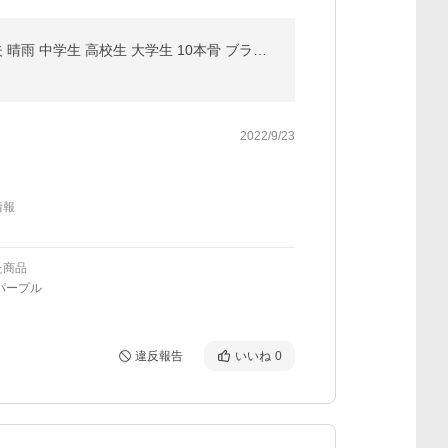
折りたたみ傘 メンズ レディース 自動開閉 大きい 折り畳み傘 大きいサイズ ワンタッチ 撥水 風に強い 丈夫 晴雨 中学生 高校生 大学生 10本骨 ブランド
2022/9/23
情報
た商品
パープル
違反報告
いいね
0