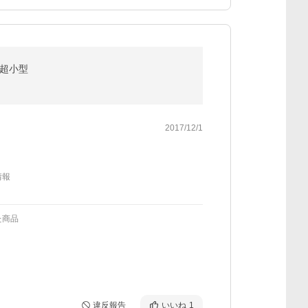
 超小型
2017/12/1
情報
た商品
違反報告
いいね
1