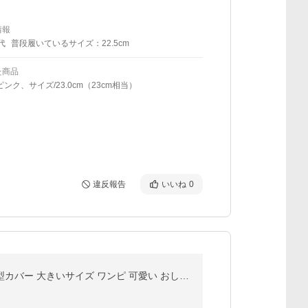
情報
代
普段履いているサイズ：22.5cm
た商品
ピンク、サイズ/23.0cm（23cm相当）
違反報告
いいね
0
デニムワンピース ワンピース レディース 春 秋 長袖 カジュアル デニム ワンピース ミモレ丈 ゆったり 体型カバー 大きいサイズ ワンピ 可愛い おしゃれ