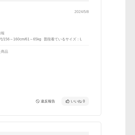
2024/5/8
情報
代/156～160cm/61～65kg
普段着ているサイズ：L
た商品
違反報告
いいね
0