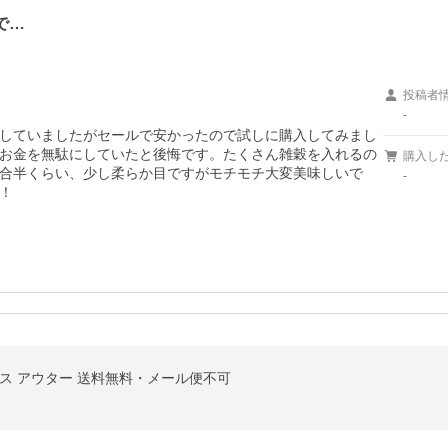
で…
投稿者
-
していましたがセールで安かったので試しに購入してみまし
お金を無駄にしていたと後悔です。たくさん雑穀を入れるの
購入し
合半くらい、少し柔らか目ですがモチモチ大変美味しいで
-
！
ス アウター 送料無料・メール便不可