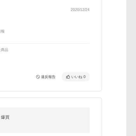
2020/12/24
情報
た商品
違反報告
いいね
0
 爆買