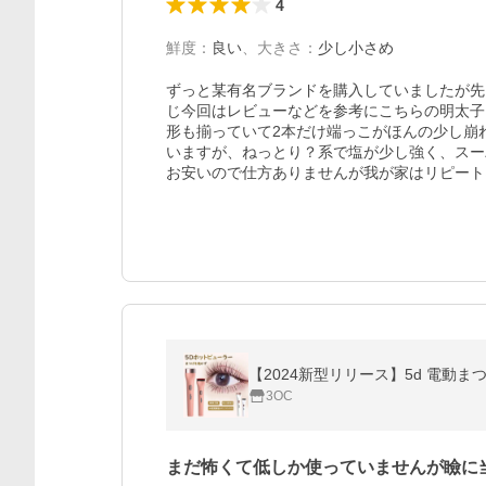
4
鮮度
：
良い
、
大きさ
：
少し小さめ
ずっと某有名ブランドを購入していましたが先
じ今回はレビューなどを参考にこちらの明太子
形も揃っていて2本だけ端っこがほんの少し崩
いますが、ねっとり？系で塩が少し強く、スー
お安いので仕方ありませんが我が家はリピート
3OC
まだ怖くて低しか使っていませんが瞼に