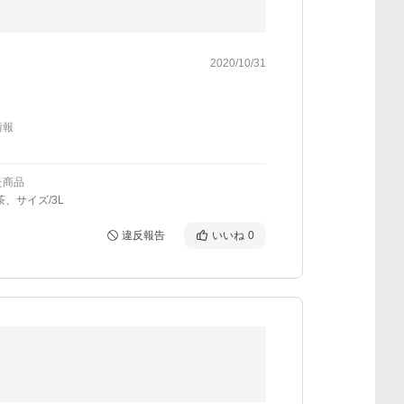
2020/10/31
情報
た商品
茶、サイズ/3L
違反報告
いいね
0