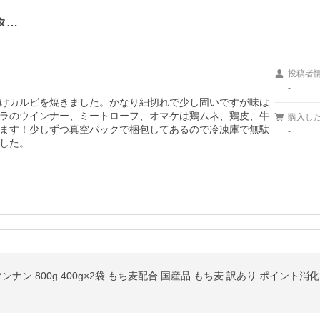
タ…
投稿者
-
けカルビを焼きました。かなり細切れで少し固いですが味は
ラのウインナー、ミートローフ、オマケは鶏ムネ、鶏皮、牛
購入し
ます！少しずつ真空パックで梱包してあるので冷凍庫で無駄
-
した。
ンナン 800g 400g×2袋 もち麦配合 国産品 もち麦 訳あり ポイント消化