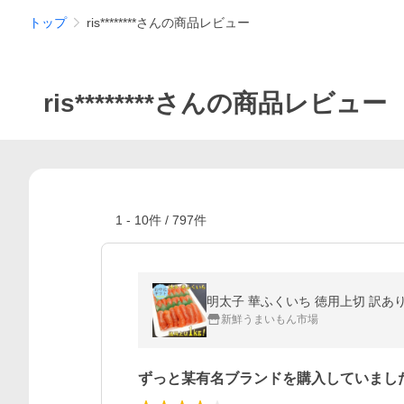
トップ
ris********さんの商品レビュー
ris********さんの商品レビュー
1
-
10
件 /
797
件
明太子 華ふくいち 徳用上切 訳あり 
新鮮うまいもん市場
ずっと某有名ブランドを購入していまし