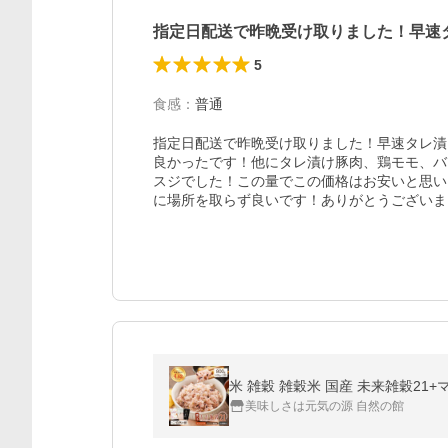
指定日配送で昨晩受け取りました！早速
5
食感
：
普通
指定日配送で昨晩受け取りました！早速タレ漬
良かったです！他にタレ漬け豚肉、鶏モモ、バ
スジでした！この量でこの価格はお安いと思い
に場所を取らず良いです！ありがとうございま
米 雑穀 雑穀米 国産 未来雑穀21+マ
美味しさは元気の源 自然の館