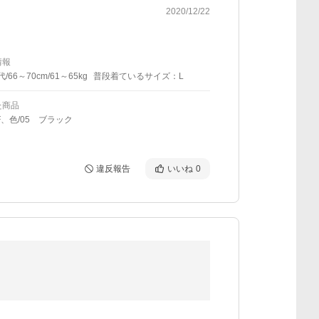
2020/12/22
情報
代/66～70cm/61～65kg
普段着ているサイズ：L
た商品
F、色/05 ブラック
違反報告
いいね
0