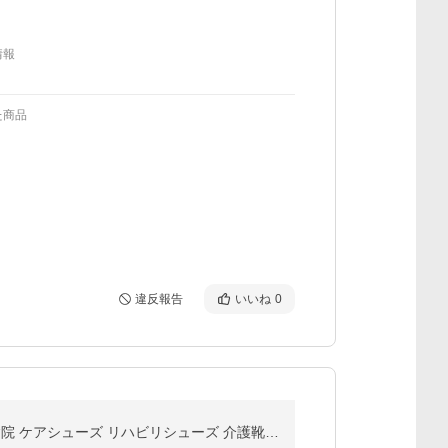
情報
た商品
違反報告
いいね
0
入院用 シューズ ルームシューズ 入院 靴 シニア 高齢者 レディース 花柄 おしゃれ あゆみ 介護 シューズ 病院 ケアシューズ リハビリシューズ 介護靴 介護シュ