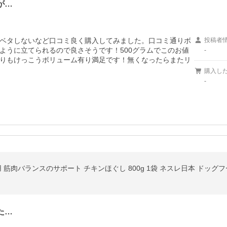
が…
ベタしないなど口コミ良く購入してみました。口コミ通りボ
投稿者
ように立てられるので良さそうです！500グラムでこのお値
-
りもけっこうボリューム有り満足です！無くなったらまたリ
購入し
-
 筋肉バランスのサポート チキンほぐし 800g 1袋 ネスレ日本 ドッグ
た…