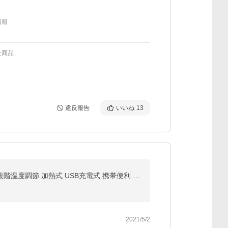
情報
た商品
違反報告
いいね
13
【2024新型リリース】5d 電動まつげカーラー ホットビューラー まつ毛カーラー ビューラー 急速予熱 三段階温度調節 加熱式 USB充電式 携帯便利 超軽量 火傷防止
2021/5/2