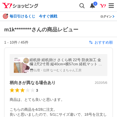
i
毎日引けるくじ 今すぐ挑戦
ログイン
m1k********さんの商品レビュー
1
-
10
件 /
45
件
おすすめ順
経机掛 経机掛け さくら柄 22号 防炎加工 金
欄 2尺2寸用 縦40cm×横57cm 経机マット 経
机敷 経机 敷物 防炎タイプ
仏壇・位牌 なーむくまちゃん工房
柄向きが異なる場合あり
2020/5/6
3
商品は、とても良いと思います。

こちらの商品を4/28に注文。

良いと思いましたので、5/1にサイズ違いで、18号を注文し