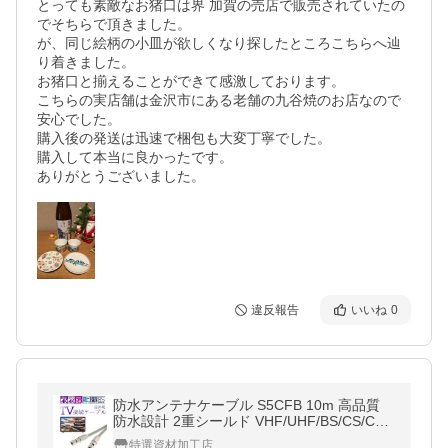
とっても素敵なお猪口は界 加賀の売店で販売されていたの
でそちらで頂きました。

が、同じ絵柄の小皿が欲しくなり探したところこちらへ辿
り着きました。

お猪口と揃えることができて感激しております。

こちらの実店舗は金沢市にある老舗の九谷焼のお店なので
安心でした。

購入後の発送は迅速で梱包も大変丁寧でした。

購入して本当に良かったです。

ありがとうございました。
違反報告
いいね
0
防水アンテナケーブル S5CFB 10m 高品質
防水設計 2重シールド VHF/UHF/BS/CS/CAT
V対応 4K8K放送対応 ライトグレー
特選資材加工店