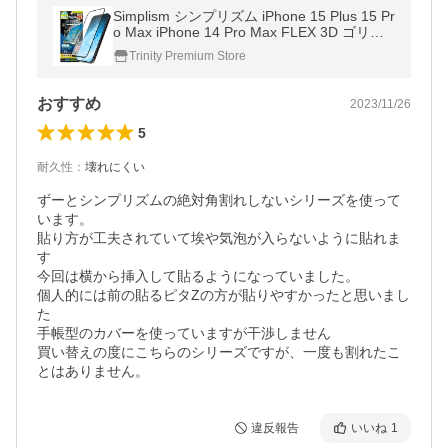
Simplism シンプリズム iPhone 15 Plus 15 Pr
o Max iPhone 14 Pro Max FLEX 3D ゴリラ
ガラス 黄色くないブルーライト低減 複合フ
Trinity Premium Store
レームガラス
おすすめ
2023/11/26
5
耐久性
：
壊れにくい
ずーとシンプリズムの絶対角割れしないシリーズを使って
います。

貼り方が工夫されていて埃や気泡が入らないように貼れま
す

今回は横から挿入して貼るようになっていました。

個人的には前の貼るピタZの方が貼りやすかったと思いまし
た

手帳型のカバーを使っていますが干渉しません

買い替えの度にこちらのシリーズですが、一度も割れたこ
とはありません。
違反報告
いいね
1