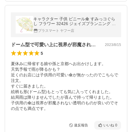
キャラクター 子供 ビニール傘 すみっコぐら
し フラワー 32426 ジェイズプランニング か
さ プレゼント
プラスマート ヤフー店
ドーム型で可愛い上に視界が邪魔されない
2023/8/15
5
夏休みに帰省する娘や孫と京都へお出かけします。

天気予報で雨が降るかも？

近くのお店には子供用の可愛い傘が無かったのでこちらで
注文。

すぐに届きました。

絵柄も形(ドーム型)もとっても気に入ってくれました。

結局雨は降りませんでしたが喜んで持って帰りました。

子供用の傘は視界が邪魔されない透明のものが良いのでそ
の点でも満点です。
違反報告
いいね
0