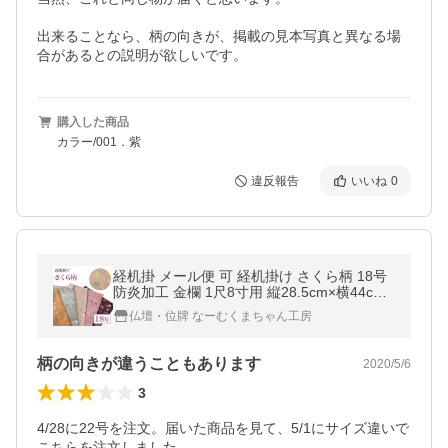
出来ることなら、柄の向きが、掲載の見本写真と異なる場
合があるとの説明が欲しいです。
購入した商品
カラー/001．紫
違反報告
いいね
0
経机掛 メール便 可 経机掛け さくら柄 18号
防炎加工 金欄 1尺8寸用 縦28.5cm×横44cm
経机マット 経机敷 経机 敷物 ペット 仏具
仏壇・位牌 なーむくまちゃん工房
柄の向きが違うこともあります
2020/5/6
3
4/28に22号を注文。届いた商品を見て、5/1にサイズ違いで
こちらを注文しました。
