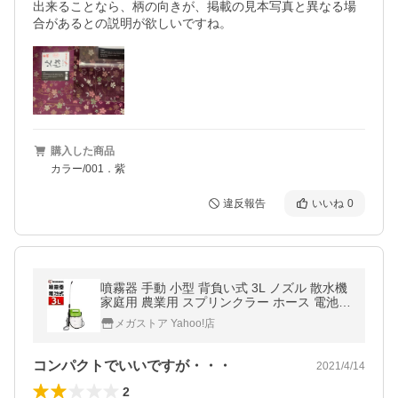
出来ることなら、柄の向きが、掲載の見本写真と異なる場
合があるとの説明が欲しいですね。
購入した商品
カラー/001．紫
違反報告
いいね
0
噴霧器 手動 小型 背負い式 3L ノズル 散水機
家庭用 農業用 スプリンクラー ホース 電池式
庭 園芸 ガーデニング 散水ホース アイリスオ
メガストア Yahoo!店
ーヤマ IR-N3000 新生活
コンパクトでいいですが・・・
2021/4/14
2