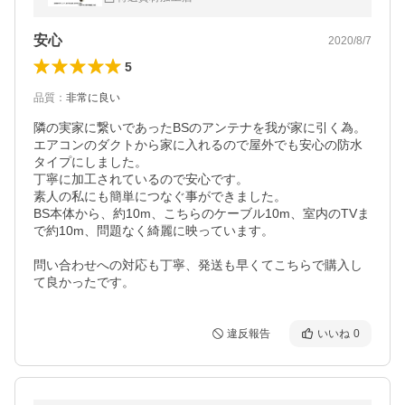
安心
2020/8/7
5
品質
：
非常に良い
隣の実家に繋いであったBSのアンテナを我が家に引く為。

エアコンのダクトから家に入れるので屋外でも安心の防水
タイプにしました。

丁寧に加工されているので安心です。

素人の私にも簡単につなぐ事ができました。

BS本体から、約10m、こちらのケーブル10m、室内のTVま
で約10m、問題なく綺麗に映っています。

問い合わせへの対応も丁寧、発送も早くてこちらで購入し
て良かったです。
違反報告
いいね
0