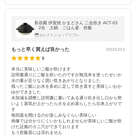
長谷園 伊賀焼 かまどさん 二合炊き ACT-03
2合 土鍋 ごはん釜 炊飯
セレクトショップリブレ
もっと早く買えば良かった
2022/12/13
5
本当に美味しいご飯が炊けます

説明書通りにご飯を炊いたのですが無洗米を使ったせいか
水の量が足りなく固い炊きあがりとなりました

残ったご飯にお水を多めに足して炊き直すと美味しいおか
ゆができました

水加減を調整し説明書に書いてある通り吹き出し口から勢
いよく蒸気が上がったら火を止め蒸らしたら出来上がりで
す

毎回蓋を開けるのが楽しみなぐらい美味しい

画像では分かりにくいかもしれませんが美味しいご飯が炊
けた証拠のカニ穴ができております

もう炊飯器には戻れません