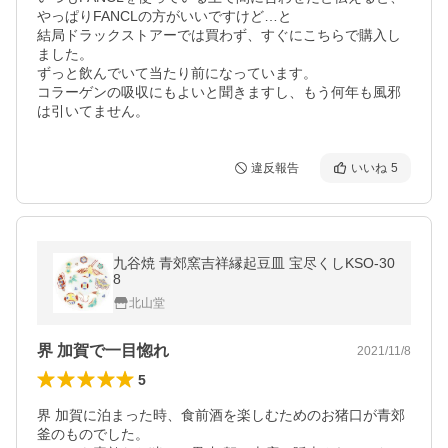
やっぱりFANCLの方がいいですけど…と

結局ドラックストアーでは買わず、すぐにこちらで購入し
ました。

ずっと飲んでいて当たり前になっています。

コラーゲンの吸収にもよいと聞きますし、もう何年も風邪
は引いてません。
違反報告
いいね
5
九谷焼 青郊窯吉祥縁起豆皿 宝尽くしKSO-30
8
北山堂
界 加賀で一目惚れ
2021/11/8
5
界 加賀に泊まった時、食前酒を楽しむためのお猪口が青郊
釜のものでした。
