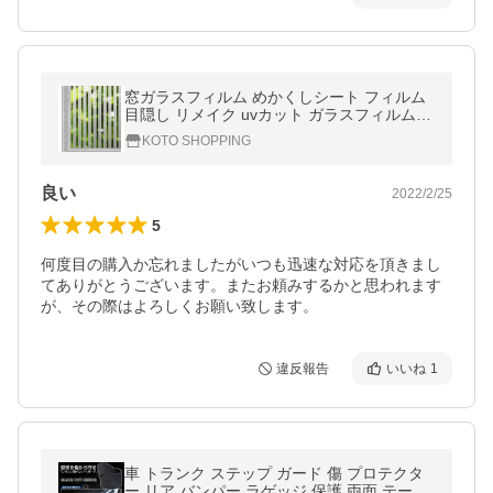
窓ガラスフィルム めかくしシート フィルム
目隠し リメイク uvカット ガラスフィルム
浴室 食器棚 ベランダ 風呂 窓ガラス シート
KOTO SHOPPING
90cmX250cm ボーダー
良い
2022/2/25
5
何度目の購入か忘れましたがいつも迅速な対応を頂きまし
てありがとうございます。またお頼みするかと思われます
が、その際はよろしくお願い致します。
違反報告
いいね
1
車 トランク ステップ ガード 傷 プロテクタ
ー リア バンパー ラゲッジ 保護 両面 テープ