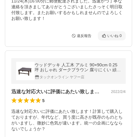
11/24(木)16:00分に郵便配達されました。迅速かつ丁寧な
連絡を頂きましてありがとうございましたさっそく明日取
付致します。またお願いするかもしれませんのでよろしく
お願い致します！
違反報告
いいね
0
ウッドデッキ 人工木 アルミ 90×90cm 0.25
坪 おしゃれ ダークブラウン 腐りにくい 頑丈
樹脂 雨ざらし 長いこと使える WPC ガーデ
タックオンライン ヤフー店
ニング 倉出し
迅速な対応大いに評価にあたい致します！…
2022/2/4
5
迅速な対応大いに評価にあたい致します！計算して購入し
ておりますが、年代など、買う度に高さが既存のものとち
がいますし、微妙に色気が違います。統一の企画にななら
ないでしょうか？