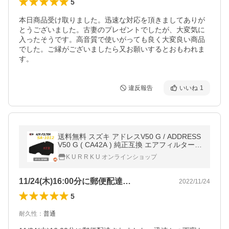
5
本日商品受け取りました。迅速な対応を頂きましてありが
とうございました。古妻のプレゼントでしたが、大変気に
入ったそうです。高音質で使いがっても良く大変良い商品
でした。ご縁がございましたら又お願いするとおもわれま
す。
違反報告
いいね
1
送料無料 スズキ アドレスV50 G / ADDRESS
V50 G ( CA42A ) 純正互換 エアフィルター
オイル塗布済 / NTB SA-1012 / SUZUKI 1378
K U R R K U オンラインショップ
1-32G50 互換
11/24(木)16:00分に郵便配達…
2022/11/24
5
耐久性
：
普通