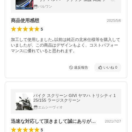
荷物 積み下ろし キズ すべり止め 汎用 シリ
パルワン
コン カー 用品 TORAGON
商品使用感想
2025/5/6
5
加工して使用しました｡以前は純正の北米仕様等を購入して
いましたが、この商品はデザインもよく、コストパフォー
マンスに優れていると思われます。
違反報告
いいね
0
バイク スクリーン GIVI ヤマハ トリシティ 1
25/155 ラージスクリーン
エムシーヴィオ
迅速な対応して頂きまして誠にありがとう…
2021/7/27
5