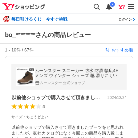
i
毎日引けるくじ 今すぐ挑戦
ログイン
bo_********さんの商品レビュー
1
-
10
件 /
67
件
おすすめ順
ムーンスター スニーカー 防水 防滑 幅広4E
メンズ ウィンター シューズ 靴 滑りにくい
普段履き moonstar SPLT FGM95 トープ [20
ムーンスター 公式ショップ
24年秋冬新作] 9月4日発売
以前他ショップで購入させて頂きましたブ…
2024/12/24
4
サイズ
：
ちょうどよい
以前他ショップで購入させて頂きましたブーツをと思われ
ましたが、御社カタログになく今回この商品を購入致しま