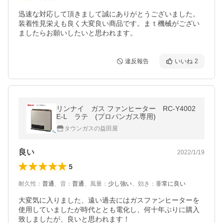
迅速な対応して頂きまして誠にありがとうございました。
装着性見栄えも良く大変良い商品です。まｔ機械がござい
ましたらお願いしたいと思われます。
違反報告
いいね
2
リンナイ ガス ファンヒーター RC-Y4002
E-L ラテ (プロパンガス専用)
タウンガスの益田屋
良い
2022/1/19
5
耐久性
：
普通
、
音
：
普通
、
風量
：
少し強い
、
効き
：
非常に良い
大変気に入りました、遠い過去にはガスファンヒーターを
使用していましたが時代ととも電化し、何十年ぶりに購入
致しましたが、良いと思われます！