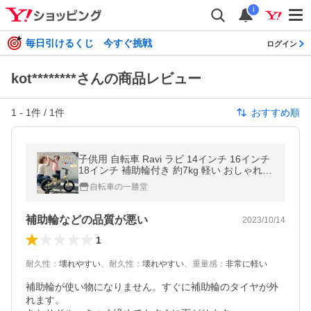
i
毎日引けるくじ 今すぐ挑戦
ログイン
kot********さんの商品レビュー
1
-
1
件 /
1
件
おすすめ順
子供用 自転車 Ravi ラビ 14インチ 16インチ
18インチ 補助輪付き 約7kg 軽い おしゃれ
誕生日プレゼント 4歳 5歳 6歳 7歳 8歳 9歳 1
自転車の一勝堂
0歳 11歳 12歳
補助輪などの品質が悪い
2023/10/14
1
耐久性
：
壊れやすい
、
耐久性
：
壊れやすい
、
重量感
：
非常に軽い
補助輪が使い物になりません。すぐに補助輪のタイヤが外
れます。
