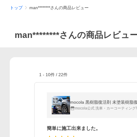
トップ
man********さんの商品レビュー
man********さんの商品レビュ
1
-
10
件 /
22
件
mocola 黒樹脂復活剤 未塗装樹
mocola公式 洗車・カーコーティン
簡単に施工出来ました。