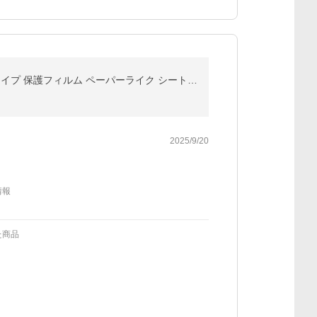
【プロ漫画家推薦】 iPad Air 13 インチ 用 2025/2024年モデル ペーパーライクフィルム フィルム 上質紙タイプ 保護フィルム ペーパーライク シート 匠彩
2025/9/20
情報
た商品