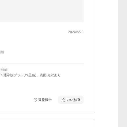
2024/6/29
情報
た商品
17-通常版ブラック(黒色)、表面/光沢あり
違反報告
いいね
0