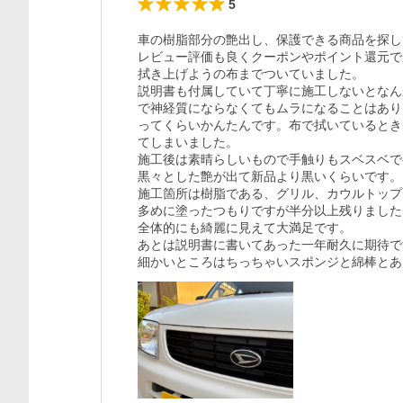
5
車の樹脂部分の艶出し、保護できる商品を探し
レビュー評価も良くクーポンやポイント還元で
拭き上げようの布までついていました。

説明書も付属していて丁寧に施工しないとなん
で神経質にならなくてもムラになることはあり
ってくらいかんたんです。布で拭いているとき
てしまいました。

施工後は素晴らしいもので手触りもスベスベで
黒々とした艶が出て新品より黒いくらいです。

施工箇所は樹脂である、グリル、カウルトップ
多めに塗ったつもりですが半分以上残りました。
全体的にも綺麗に見えて大満足です。

あとは説明書に書いてあった一年耐久に期待で
細かいところはちっちゃいスポンジと綿棒とあ