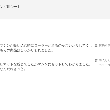
ティング用シート
マシンが吸い込む時にローラーが滑るのかズレたりしてくし
投稿者
ちらの商品はしっかり切れました。

-
購入し
しマットな感じでしたがマシンにセットしてわかりました。
カラー/
なんだねきっと。
