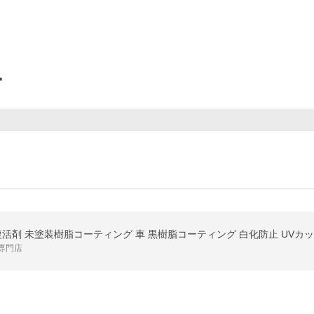
ー
脂復活剤 未塗装樹脂コーティング 車 黒樹脂コーティング 白化防止 UVカッ
グ専門店