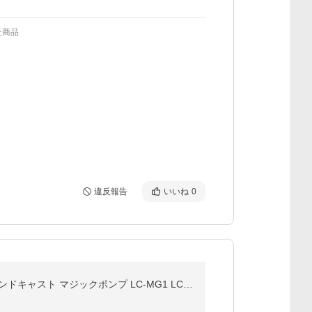
た商品
違反報告
いいね
0
LANDCAST 300psi ゲージ付き 空気入れ ロードバイク クロスバイク 携帯ポンプ 自転車 仏式 米式 対応 ランドキャスト マジックポンプ LC-MG1 LC-MG2