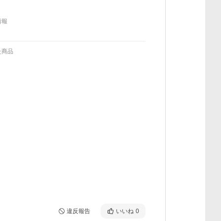
情報
た商品
違反報告
いいね
0