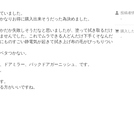
ていました。

投稿者
かなりお得に購入出来そうだった為決めました。

-
かだか失敗しそうだなと思いましたが、塗って拭き取るだけ
購入し
ませんでした。これでムラできる人どんだけ下手くそなんだ
-
にものすごい静電気が起きて拭き上げ布の毛がびっちりつい
ベタつかない。

、ドアミラー、バックドアガーニッシュ、です。



す。

る方がいいですね。