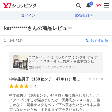
i
ログイン
ID新規取得
kat********さんの商品レビュー
1
-
1
件 /
1
件
おすすめ順
ロフトベッド ミドルタイプ シングル アイア
ンベッド スチール×天然木・異素材コンビベ
ッド ベット
家具のインテリアオフィスワン
中学生男子（168センチ、47キロ）用…
2021/6/10
4
中学生男子（168センチ、47キロ）用に購入しました。ハ
イタイプにするか悩みましたが、天井高が２４０センチ位
しかなく、是非デスクをベッド下へ置きたいという本人希
望もなかったため、ミドルタイプを選びました。
