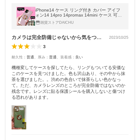
iPhone14 ケース リング付き カバー アイフ
ォン14 14pro 14promax 14mini ケース 可愛
い スマホケース マグネット ポイント利用
雑貨ストアDAICHU
カメラは完全防備じゃないから気をつけてね
2023/10/25
3
耐久性
：
普通
、
厚み
：
普通
、
装着感
：
良い
機種変してケースを探してたら、リングもついてる安価な
このケースを見つけました。色も沢山あり、その中から抹
茶を選びました。。渋めの色合いで抹茶らしい色かなっ
て。ただ、カメラレンズのところが完全防備ではないのか
残念です。レンズに貼る保護シールを購入しないと傷つけ
る恐れがあります。