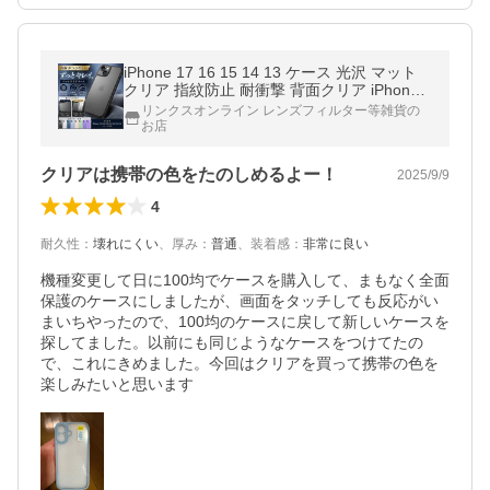
iPhone 17 16 15 14 13 ケース 光沢 マット
クリア 指紋防止 耐衝撃 背面クリア iPhone1
4 Pro mini Plus ケース iPhone13 iPhone 11
リンクスオンライン レンズフィルター等雑貨の
12 おしゃれ
お店
クリアは携帯の色をたのしめるよー！
2025/9/9
4
耐久性
：
壊れにくい
、
厚み
：
普通
、
装着感
：
非常に良い
機種変更して日に100均でケースを購入して、まもなく全面
保護のケースにしましたが、画面をタッチしても反応がい
まいちやったので、100均のケースに戻して新しいケースを
探してました。以前にも同じようなケースをつけてたの
で、これにきめました。今回はクリアを買って携帯の色を