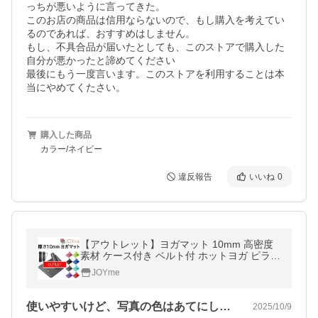
っちが悪いように言ってきた。

このお店の商品は信用ならないので、もし購入を考えてい
るのであれば、おすすめはしません。

もし、不具合品が届いたとしても、このストアで購入した
自分が悪かったと諦めてください

最後にもう一度言います。このストアを利用することは本
購入した商品
カラー/ネイビー
違反報告
いいね
0
【アウトレット】ヨガマット 10mm 高密度
素材 ケース付き ベルト付 ホットヨガ ピラテ
ィス ストレッチ ダイエット エクササイズ ト
JOYme
レーニング 人気 送料無料
使いやすいけど、写真の色はあてにしないで
2025/10/9