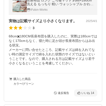
長座布団 ロング ごろ寝マット 約68×180cm
洗える もっちり 軽い ウォッシャブル かわい
い 日本製 ポイント利用 お中元 夏ギフト
iFuton-Works
実物は記載サイズより小さくなります。
2025/4/1
3
68cm✖️180CM長座布団を購入したのに、実際は180cmでは
なく170cmもなく、寝た時に足か頭が長座布団からはみ出
る状況。

メーカーに問い合せたところ、記載サイズは綿を入れてな
い時の測定サイズで綿を入れた状態のサイズではないとい
うことです。なので、購入される方は記載サイズより若干
小さくなるということを考慮してください。
購入した商品
カラー/グリーン
違反報告
いいね
14