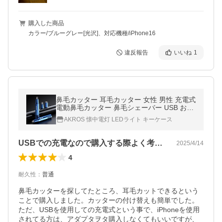
購入した商品
カラー/ブルーグレー[光沢]、対応機種/iPhone16
違反報告
いいね
1
鼻毛カッター 耳毛カッター 女性 男性 充電式
電動鼻毛カッター 鼻毛シェーバー USB おす
すめ 鼻毛切り 電動鼻毛シェーバー レディー
AKROS 懐中電灯 LEDライト キーケース
ス メンズ 鼻毛処理
USBでの充電なので購入する際よく考えて
2025/4/14
4
耐久性
：
普通
鼻毛カッターを探してたところ、耳毛カットできるという
ことで購入しました。カッターの付け替えも簡単でした。
ただ、USBを使用しての充電式という事で、iPhoneを使用
されてる方は、アダプタヲタ購入しなくてもいいですが、