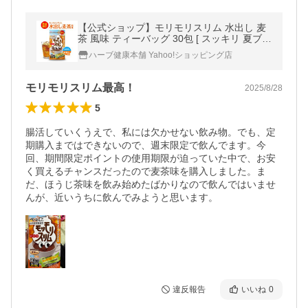
【公式ショップ】モリモリスリム 水出し 麦
茶 風味 ティーバッグ 30包 [ スッキリ 夏ブレ
ンド12種の茶葉 配合 国内製造 ]
ハーブ健康本舗 Yahoo!ショッピング店
モリモリスリム最高！
2025/8/28
5
腸活していくうえで、私には欠かせない飲み物。でも、定
期購入まではできないので、週末限定で飲んでます。今
回、期間限定ポイントの使用期限が迫っていた中で、お安
く買えるチャンスだったので麦茶味を購入しました。ま
だ、ほうじ茶味を飲み始めたばかりなので飲んではいませ
んが、近いうちに飲んでみようと思います。
違反報告
いいね
0