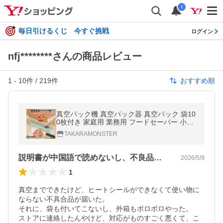
i
毎日引けるくじ 今すぐ挑戦
ログイン
nfj********さんの商品レビュー
1
-
10
件 /
219
件
おすすめ順
真空パック機 真空パック器 真空パック 袋10
0枚付き 家庭用 業務用 フードセーバー 小型
キッチン 60Kpa 強力 乾湿兼用 シーラー フ
TAKARAMONSTER
ードシーラー 真空包装機
説明書が中国語で読めないし、不良品が来た
2026/5/9
1
真空までできたけど、ヒートシールができなくて使い物に
ならない不具合品が届いた。

それに、袋も付いてこないし、外箱もボロボロやった。

ストアに連絡したんやけど、対応がものすごく悪くて、こ