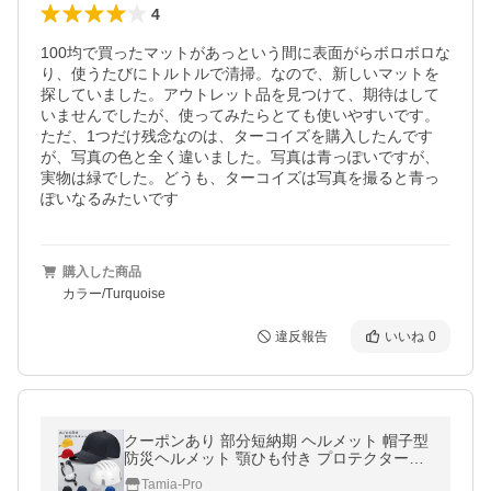
4
100均で買ったマットがあっという間に表面がらボロボロな
り、使うたびにトルトルで清掃。なので、新しいマットを
探していました。アウトレット品を見つけて、期待はして
いませんでしたが、使ってみたらとても使いやすいです。
ただ、1つだけ残念なのは、ターコイズを購入したんです
が、写真の色と全く違いました。写真は青っぽいですが、
実物は緑でした。どうも、ターコイズは写真を撮ると青っ
ぽいなるみたいです
購入した商品
カラー/Turquoise
違反報告
いいね
0
クーポンあり 部分短納期 ヘルメット 帽子型
防災ヘルメット 顎ひも付き プロテクターキ
ャップ 自転車 頭部保護帽 軽量 防災 簡易 軽
Tamia-Pro