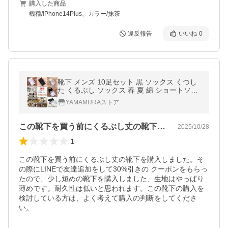
購入した商品
機種/iPhone14Plus、カラー/抹茶
違反報告
いいね
0
靴下 メンズ 10足セット 黒 ソックス くつし
た くるぶし ソックス 春 夏 綿 ショートソッ
クス 薄手 アンクルソックス おしゃれ 爆買
YAMAMURAストア
この靴下を買う前にくるぶし丈の靴下を購…
2025/10/28
1
この靴下を買う前にくるぶし丈の靴下を購入しました。そ
の際にLINEで友達追加をして30%引きの クーポンをもらっ
たので、少し短めの靴下を購入しました、生地はやっぱり
薄めです。耐久性は低いと思われます。この靴下の購入を
検討している方は、よく考えて購入の判断をしてくださ
い。